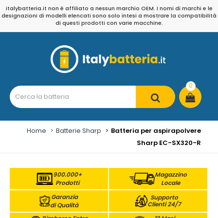
italybatteria.it non è affiliato a nessun marchio OEM. I nomi di marchi e le
designazioni di modelli elencati sono solo intesi a mostrare la compatibilità
di questi prodotti con varie macchine.
0
Home
Batterie Sharp
Batteria per aspirapolvere
Sharp EC-SX320-R
900.000+
Magazzino
Prodotti
Locale
Garanzia
Supporto
Clienti 24/7
di Qualità