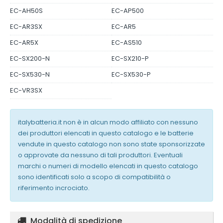
EC-AH50S
EC-AP500
EC-AR3SX
EC-AR5
EC-AR5X
EC-AS510
EC-SX200-N
EC-SX210-P
EC-SX530-N
EC-SX530-P
EC-VR3SX
italybatteria.it non è in alcun modo affiliato con nessuno
dei produttori elencati in questo catalogo e le batterie
vendute in questo catalogo non sono state sponsorizzate
o approvate da nessuno di tali produttori. Eventuali
marchi o numeri di modello elencati in questo catalogo
sono identificati solo a scopo di compatibilità o
riferimento incrociato.
Modalità di spedizione