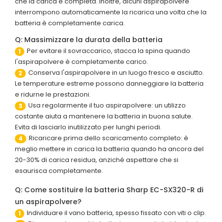
che la carica è completa. Inoltre, alcuni aspirapolvere
interrompono automaticamente la ricarica una volta che la
batteria è completamente carica.
Q: Massimizzare la durata della batteria
Per evitare il sovraccarico, stacca la spina quando
1
l'aspirapolvere è completamente carico.
Conserva l'aspirapolvere in un luogo fresco e asciutto.
2
Le temperature estreme possono danneggiare la batteria
e ridurne le prestazioni.
Usa regolarmente il tuo aspirapolvere: un utilizzo
3
costante aiuta a mantenere la batteria in buona salute.
Evita di lasciarlo inutilizzato per lunghi periodi.
Ricaricare prima dello scaricamento completo: è
4
meglio mettere in carica la batteria quando ha ancora del
20-30% di carica residua, anziché aspettare che si
esaurisca completamente.
Q: Come sostituire la batteria Sharp EC-SX320-R di
un aspirapolvere?
Individuare il vano batteria, spesso fissato con viti o clip.
1