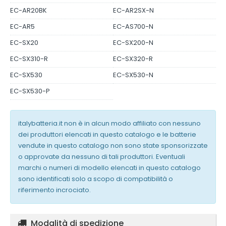
EC-AR20BK
EC-AR2SX-N
EC-AR5
EC-AS700-N
EC-SX20
EC-SX200-N
EC-SX310-R
EC-SX320-R
EC-SX530
EC-SX530-N
EC-SX530-P
italybatteria.it non è in alcun modo affiliato con nessuno
dei produttori elencati in questo catalogo e le batterie
vendute in questo catalogo non sono state sponsorizzate
o approvate da nessuno di tali produttori. Eventuali
marchi o numeri di modello elencati in questo catalogo
sono identificati solo a scopo di compatibilità o
riferimento incrociato.
Modalità di spedizione