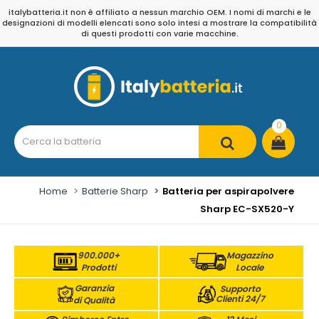
italybatteria.it non è affiliato a nessun marchio OEM. I nomi di marchi e le
designazioni di modelli elencati sono solo intesi a mostrare la compatibilità
di questi prodotti con varie macchine.
0
Home
Batterie Sharp
Batteria per aspirapolvere
Sharp EC-SX520-Y
900.000+
Magazzino
Prodotti
Locale
Garanzia
Supporto
Clienti 24/7
di Qualità