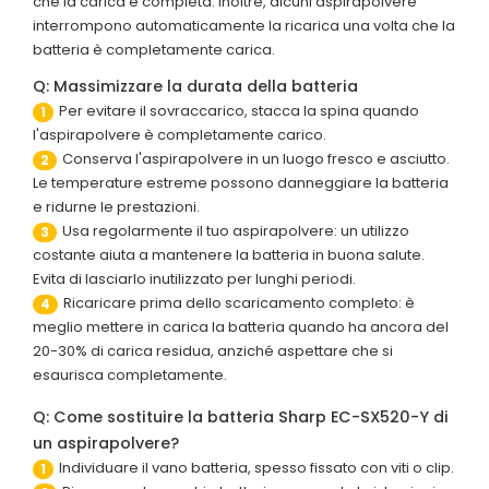
che la carica è completa. Inoltre, alcuni aspirapolvere
interrompono automaticamente la ricarica una volta che la
batteria è completamente carica.
Q: Massimizzare la durata della batteria
Per evitare il sovraccarico, stacca la spina quando
1
l'aspirapolvere è completamente carico.
Conserva l'aspirapolvere in un luogo fresco e asciutto.
2
Le temperature estreme possono danneggiare la batteria
e ridurne le prestazioni.
Usa regolarmente il tuo aspirapolvere: un utilizzo
3
costante aiuta a mantenere la batteria in buona salute.
Evita di lasciarlo inutilizzato per lunghi periodi.
Ricaricare prima dello scaricamento completo: è
4
meglio mettere in carica la batteria quando ha ancora del
20-30% di carica residua, anziché aspettare che si
esaurisca completamente.
Q: Come sostituire la batteria Sharp EC-SX520-Y di
un aspirapolvere?
Individuare il vano batteria, spesso fissato con viti o clip.
1