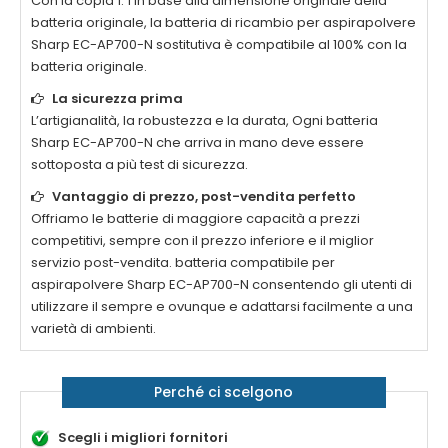
Con la copia 1: 1 in base alla dimensione originale della
batteria originale, la
batteria di ricambio per aspirapolvere
Sharp EC-AP700-N
sostitutiva è compatibile al 100% con la
batteria originale.
La sicurezza prima
L’artigianalità, la robustezza e la durata, Ogni
batteria
Sharp EC-AP700-N
che arriva in mano deve essere
sottoposta a più test di sicurezza.
Vantaggio di prezzo, post-vendita perfetto
Offriamo le batterie di maggiore capacità a prezzi
competitivi, sempre con il prezzo inferiore e il miglior
servizio post-vendita.
batteria compatibile per
aspirapolvere Sharp EC-AP700-N
consentendo gli utenti di
utilizzare il sempre e ovunque e adattarsi facilmente a una
varietà di ambienti.
Perché ci scelgono
Scegli i migliori fornitori