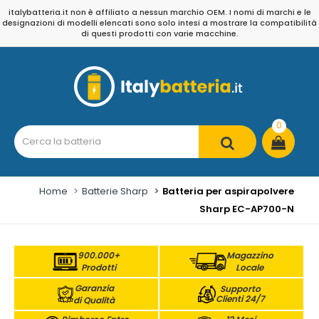
italybatteria.it non è affiliato a nessun marchio OEM. I nomi di marchi e le
designazioni di modelli elencati sono solo intesi a mostrare la compatibilità
di questi prodotti con varie macchine.
0
Home
Batterie Sharp
Batteria per aspirapolvere
Sharp EC-AP700-N
900.000+
Magazzino
Prodotti
Locale
Garanzia
Supporto
Clienti 24/7
di Qualità