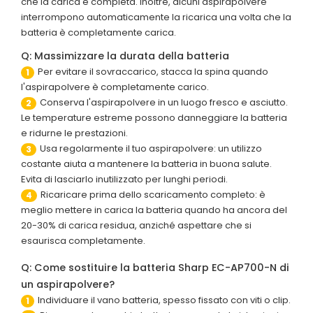
che la carica è completa. Inoltre, alcuni aspirapolvere
interrompono automaticamente la ricarica una volta che la
batteria è completamente carica.
Q: Massimizzare la durata della batteria
Per evitare il sovraccarico, stacca la spina quando
1
l'aspirapolvere è completamente carico.
Conserva l'aspirapolvere in un luogo fresco e asciutto.
2
Le temperature estreme possono danneggiare la batteria
e ridurne le prestazioni.
Usa regolarmente il tuo aspirapolvere: un utilizzo
3
costante aiuta a mantenere la batteria in buona salute.
Evita di lasciarlo inutilizzato per lunghi periodi.
Ricaricare prima dello scaricamento completo: è
4
meglio mettere in carica la batteria quando ha ancora del
20-30% di carica residua, anziché aspettare che si
esaurisca completamente.
Q: Come sostituire la batteria Sharp EC-AP700-N di
un aspirapolvere?
Individuare il vano batteria, spesso fissato con viti o clip.
1