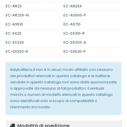
EC-AR2S
EC-AR2SX
EC-AR2SX-N
EC-AS500-P
EC-AS510
EC-AS710
EC-SX20
EC-SX310-R
EC-SX320
EC-SX320-A
EC-SX320-R
EC-SX530-P
italybatteria.it non è in alcun modo affiliato con nessuno
dei produttori elencati in questo catalogo e le batterie
vendute in questo catalogo non sono state sponsorizzate
o approvate da nessuno di tali produttori. Eventuali
marchi o numeri di modello elencati in questo catalogo
sono identificati solo a scopo di compatibilità o
riferimento incrociato.
Modalità di spedizione