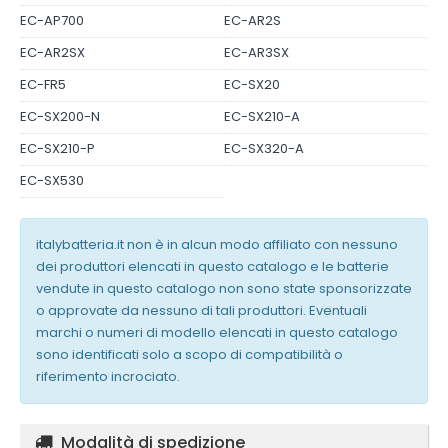
EC-AP700
EC-AR2S
EC-AR2SX
EC-AR3SX
EC-FR5
EC-SX20
EC-SX200-N
EC-SX210-A
EC-SX210-P
EC-SX320-A
EC-SX530
italybatteria.it non è in alcun modo affiliato con nessuno
dei produttori elencati in questo catalogo e le batterie
vendute in questo catalogo non sono state sponsorizzate
o approvate da nessuno di tali produttori. Eventuali
marchi o numeri di modello elencati in questo catalogo
sono identificati solo a scopo di compatibilità o
riferimento incrociato.
Modalità di spedizione