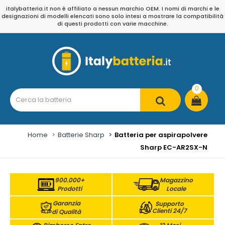
italybatteria.it non è affiliato a nessun marchio OEM. I nomi di marchi e le
designazioni di modelli elencati sono solo intesi a mostrare la compatibilità
di questi prodotti con varie macchine.
0
Home
Batterie Sharp
Batteria per aspirapolvere
Sharp EC-AR2SX-N
900.000+
Magazzino
Prodotti
Locale
Garanzia
Supporto
Clienti 24/7
di Qualità