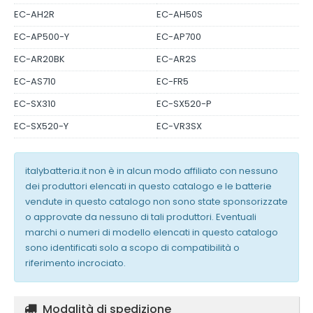
EC-AH2R
EC-AH50S
EC-AP500-Y
EC-AP700
EC-AR20BK
EC-AR2S
EC-AS710
EC-FR5
EC-SX310
EC-SX520-P
EC-SX520-Y
EC-VR3SX
italybatteria.it non è in alcun modo affiliato con nessuno
dei produttori elencati in questo catalogo e le batterie
vendute in questo catalogo non sono state sponsorizzate
o approvate da nessuno di tali produttori. Eventuali
marchi o numeri di modello elencati in questo catalogo
sono identificati solo a scopo di compatibilità o
riferimento incrociato.
Modalità di spedizione