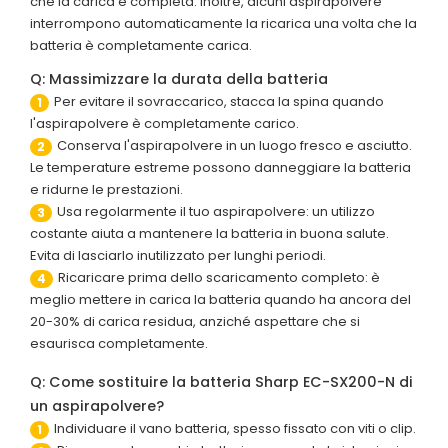
che la carica è completa. Inoltre, alcuni aspirapolvere
interrompono automaticamente la ricarica una volta che la
batteria è completamente carica.
Q: Massimizzare la durata della batteria
Per evitare il sovraccarico, stacca la spina quando
1
l'aspirapolvere è completamente carico.
Conserva l'aspirapolvere in un luogo fresco e asciutto.
2
Le temperature estreme possono danneggiare la batteria
e ridurne le prestazioni.
Usa regolarmente il tuo aspirapolvere: un utilizzo
3
costante aiuta a mantenere la batteria in buona salute.
Evita di lasciarlo inutilizzato per lunghi periodi.
Ricaricare prima dello scaricamento completo: è
4
meglio mettere in carica la batteria quando ha ancora del
20-30% di carica residua, anziché aspettare che si
esaurisca completamente.
Q: Come sostituire la batteria Sharp EC-SX200-N di
un aspirapolvere?
Individuare il vano batteria, spesso fissato con viti o clip.
1