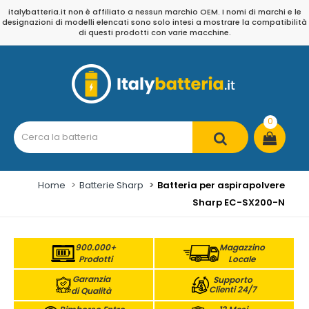
italybatteria.it non è affiliato a nessun marchio OEM. I nomi di marchi e le
designazioni di modelli elencati sono solo intesi a mostrare la compatibilità
di questi prodotti con varie macchine.
0
Home
Batterie Sharp
Batteria per aspirapolvere
Sharp EC-SX200-N
900.000+
Magazzino
Prodotti
Locale
Garanzia
Supporto
Clienti 24/7
di Qualità