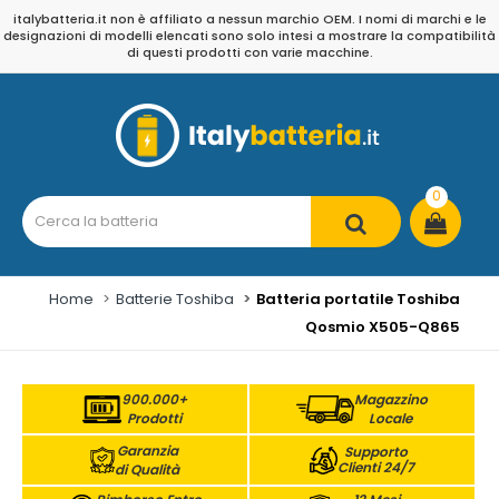
italybatteria.it non è affiliato a nessun marchio OEM. I nomi di marchi e le
designazioni di modelli elencati sono solo intesi a mostrare la compatibilità
di questi prodotti con varie macchine.
0
Home
Batterie Toshiba
Batteria portatile Toshiba
Qosmio X505-Q865
900.000+
Magazzino
Prodotti
Locale
Garanzia
Supporto
Clienti 24/7
di Qualità