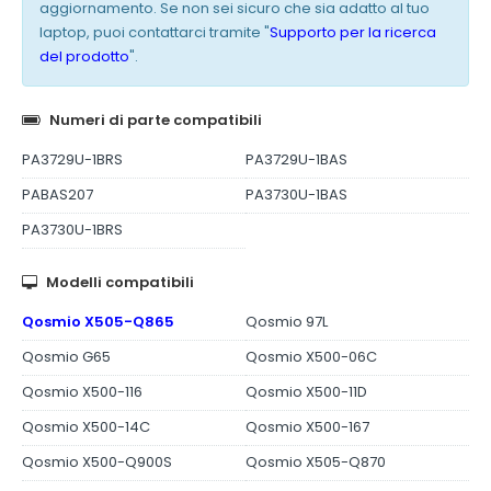
aggiornamento. Se non sei sicuro che sia adatto al tuo
laptop, puoi contattarci tramite "
Supporto per la ricerca
del prodotto
".
Numeri di parte compatibili
PA3729U-1BRS
PA3729U-1BAS
PABAS207
PA3730U-1BAS
PA3730U-1BRS
Modelli compatibili
Qosmio X505-Q865
Qosmio 97L
Qosmio G65
Qosmio X500-06C
Qosmio X500-116
Qosmio X500-11D
Qosmio X500-14C
Qosmio X500-167
Qosmio X500-Q900S
Qosmio X505-Q870