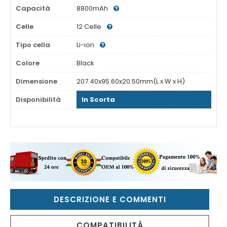
Capacità
8800mAh
Celle
12 Celle
Tipo cella
Li-ion
Colore
Black
Dimensione
207.40x95.60x20.50mm(L x W x H)
Disponibilità
In Scorta
DESCRIZIONE E COMMENTI
COMPATIBILITÀ