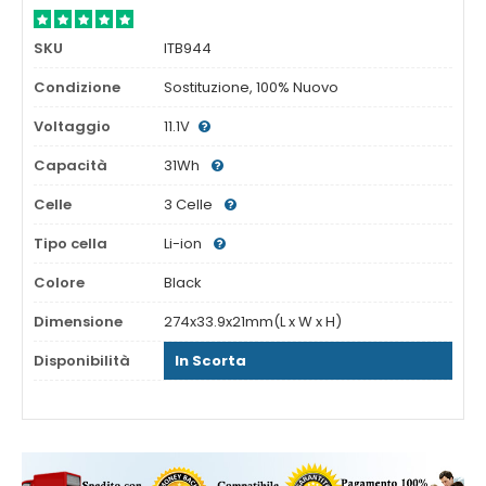
SKU
ITB944
Condizione
Sostituzione, 100% Nuovo
Voltaggio
11.1V
Capacità
31Wh
Celle
3 Celle
Tipo cella
Li-ion
Colore
Black
Dimensione
274x33.9x21mm(L x W x H)
Disponibilità
In Scorta