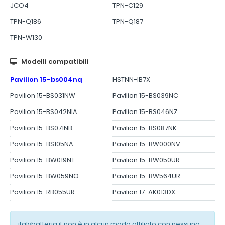
JCO4
TPN-C129
TPN-Q186
TPN-Q187
TPN-W130
Modelli compatibili
Pavilion 15-bs004nq
HSTNN-IB7X
Pavilion 15-BS031NW
Pavilion 15-BS039NC
Pavilion 15-BS042NIA
Pavilion 15-BS046NZ
Pavilion 15-BS071NB
Pavilion 15-BS087NK
Pavilion 15-BS105NA
Pavilion 15-BW000NV
Pavilion 15-BW019NT
Pavilion 15-BW050UR
Pavilion 15-BW059NO
Pavilion 15-BW564UR
Pavilion 15-RB055UR
Pavilion 17-AK013DX
italybatteria.it non è in alcun modo affiliato con nessuno