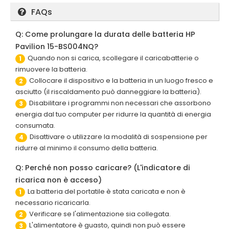
FAQs
Q: Come prolungare la durata delle batteria HP
Pavilion 15-BS004NQ?
Quando non si carica, scollegare il caricabatterie o
1
rimuovere la batteria.
Collocare il dispositivo e la batteria in un luogo fresco e
2
asciutto (il riscaldamento può danneggiare la batteria).
Disabilitare i programmi non necessari che assorbono
3
energia dal tuo computer per ridurre la quantità di energia
consumata.
Disattivare o utilizzare la modalità di sospensione per
4
ridurre al minimo il consumo della batteria.
Q: Perché non posso caricare? (L'indicatore di
ricarica non è acceso)
La batteria del portatile è stata caricata e non è
1
necessario ricaricarla.
Verificare se l'alimentazione sia collegata.
2
L'alimentatore è guasto, quindi non può essere
3