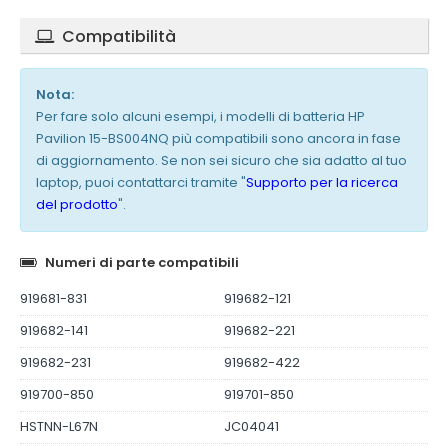
Compatibilità
Nota:
Per fare solo alcuni esempi, i modelli di batteria HP
Pavilion 15-BS004NQ più compatibili sono ancora in fase
di aggiornamento. Se non sei sicuro che sia adatto al tuo
laptop, puoi contattarci tramite "
Supporto per la ricerca
del prodotto
".
Numeri di parte compatibili
919681-831
919682-121
919682-141
919682-221
919682-231
919682-422
919700-850
919701-850
HSTNN-L67N
JC04041