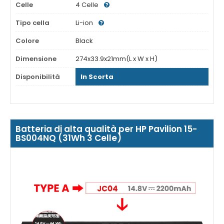
Celle
4 Celle
Tipo cella
Li-ion
Colore
Black
Dimensione
274x33.9x21mm(L x W x H)
Disponibilità
In Scorta
Batteria di alta qualità per HP Pavilion 15-
BS004NQ (31Wh 3 Celle)