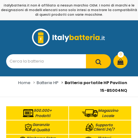
italybatteria.it non è affiliato a nessun marchio OEM. I nomi di marchi e le
designazioni di modelli elencati sono solo intesi a mostrare la compatibilità
di questi prodotti con varie macchine.
0
Home
Batterie HP
Batteria portatile HP Pavilion
15-BS004NQ
900.000+
Magazzino
Prodotti
Locale
Garanzia
Supporto
Clienti 24/7
di Qualità