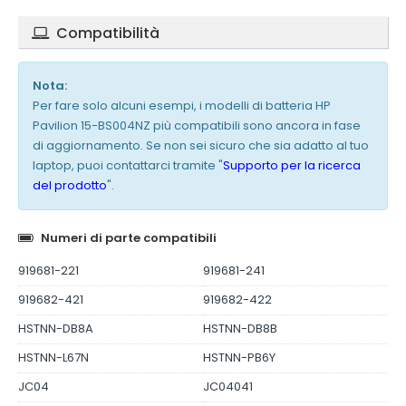
Compatibilità
Nota:
Per fare solo alcuni esempi, i modelli di batteria HP
Pavilion 15-BS004NZ più compatibili sono ancora in fase
di aggiornamento. Se non sei sicuro che sia adatto al tuo
laptop, puoi contattarci tramite "
Supporto per la ricerca
del prodotto
".
Numeri di parte compatibili
919681-221
919681-241
919682-421
919682-422
HSTNN-DB8A
HSTNN-DB8B
HSTNN-L67N
HSTNN-PB6Y
JC04
JC04041