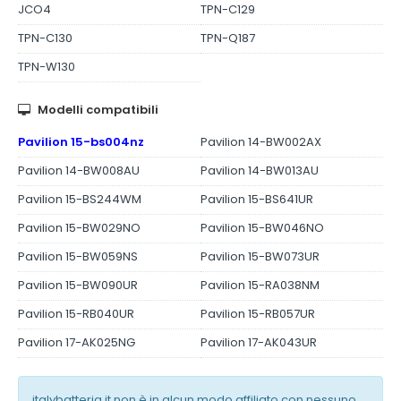
JCO4
TPN-C129
TPN-C130
TPN-Q187
TPN-W130
Modelli compatibili
Pavilion 15-bs004nz
Pavilion 14-BW002AX
Pavilion 14-BW008AU
Pavilion 14-BW013AU
Pavilion 15-BS244WM
Pavilion 15-BS641UR
Pavilion 15-BW029NO
Pavilion 15-BW046NO
Pavilion 15-BW059NS
Pavilion 15-BW073UR
Pavilion 15-BW090UR
Pavilion 15-RA038NM
Pavilion 15-RB040UR
Pavilion 15-RB057UR
Pavilion 17-AK025NG
Pavilion 17-AK043UR
italybatteria.it non è in alcun modo affiliato con nessuno