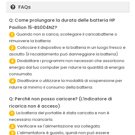
FAQs
Q: Come prolungare la durata delle batteria HP
Pavilion 15-BS004NZ?
Quando non si carica, scollegare il caricabatterie o
1
rimuovere la batteria.
Collocare il dispositivo e la batteria in un luogo fresco e
2
asciutto (il riscaldamento può danneggiare la batteria).
Disabilitare i programmi non necessari che assorbono
3
energia dal tuo computer per ridurre la quantità di energia
consumata.
Disattivare o utilizzare la modalità di sospensione per
4
ridurre al minimo il consumo della batteria.
Q: Perché non posso caricare? (L'indicatore di
ricarica non è acceso)
La batteria del portatile è stata caricata e non è
1
necessario ricaricarla.
Verificare se l'alimentazione sia collegata.
2
L'alimentatore è guasto, quindi non può essere
3