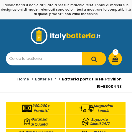
italybatteria.it non è affiliato a nessun marchio OEM. I nomi di marchi e le
designazioni di modelli elencati sono solo intesi a mostrare la compatibilità
di questi prodotti con varie macchine.
0
Home
Batterie HP
Batteria portatile HP Pavilion
15-BS004NZ
900.000+
Magazzino
Prodotti
Locale
Garanzia
Supporto
Clienti 24/7
di Qualità