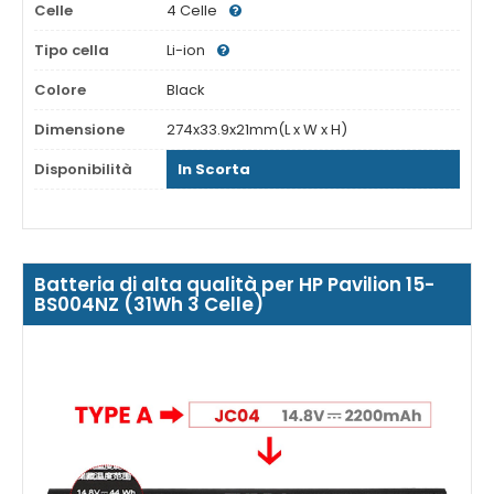
Celle
4 Celle
Tipo cella
Li-ion
Colore
Black
Dimensione
274x33.9x21mm(L x W x H)
Disponibilità
In Scorta
Batteria di alta qualità per HP Pavilion 15-
BS004NZ (31Wh 3 Celle)