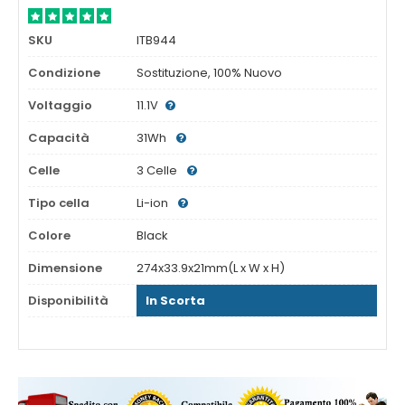
SKU
ITB944
Condizione
Sostituzione, 100% Nuovo
Voltaggio
11.1V
Capacità
31Wh
Celle
3 Celle
Tipo cella
Li-ion
Colore
Black
Dimensione
274x33.9x21mm(L x W x H)
Disponibilità
In Scorta