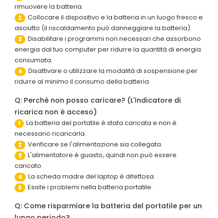
rimuovere la batteria.
Collocare il dispositivo e la batteria in un luogo fresco e
2
asciutto (il riscaldamento può danneggiare la batteria).
Disabilitare i programmi non necessari che assorbono
3
energia dal tuo computer per ridurre la quantità di energia
consumata.
Disattivare o utilizzare la modalità di sospensione per
4
ridurre al minimo il consumo della batteria.
Q: Perché non posso caricare? (L'indicatore di
ricarica non è acceso)
La batteria del portatile è stata caricata e non è
1
necessario ricaricarla.
Verificare se l'alimentazione sia collegata.
2
L'alimentatore è guasto, quindi non può essere
3
caricato.
La scheda madre del laptop è difettosa.
4
Esiste i problemi nella batteria portatile.
5
Q: Come risparmiare la batteria del portatile per un
lungo periodo?