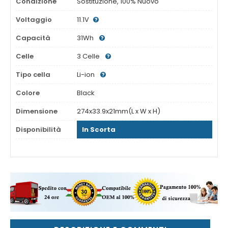
Condizione
Sostituzione, 100% Nuovo
Voltaggio
11.1V
Capacità
31Wh
Celle
3 Celle
Tipo cella
Li-ion
Colore
Black
Dimensione
274x33.9x21mm(L x W x H)
Disponibilità
In Scorta