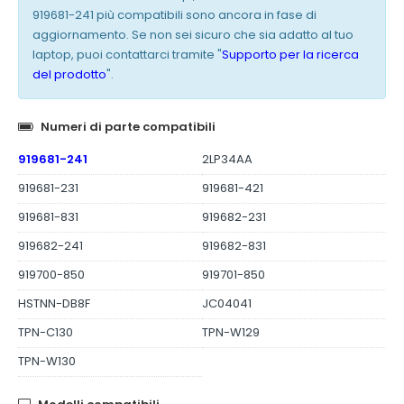
919681-241 più compatibili sono ancora in fase di
aggiornamento. Se non sei sicuro che sia adatto al tuo
laptop, puoi contattarci tramite "
Supporto per la ricerca
del prodotto
".
Numeri di parte compatibili
919681-241
2LP34AA
919681-231
919681-421
919681-831
919682-231
919682-241
919682-831
919700-850
919701-850
HSTNN-DB8F
JC04041
TPN-C130
TPN-W129
TPN-W130