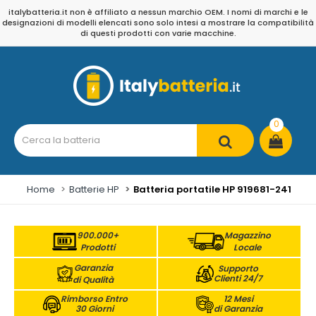
italybatteria.it non è affiliato a nessun marchio OEM. I nomi di marchi e le
designazioni di modelli elencati sono solo intesi a mostrare la compatibilità
di questi prodotti con varie macchine.
0
Home
Batterie HP
Batteria portatile HP 919681-241
900.000+
Magazzino
Prodotti
Locale
Garanzia
Supporto
Clienti 24/7
di Qualità
Rimborso Entro
12 Mesi
30 Giorni
di Garanzia