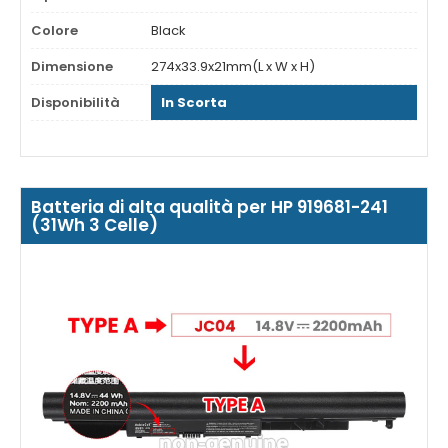
Colore
Black
Dimensione
274x33.9x21mm(L x W x H)
Disponibilità
In Scorta
Batteria di alta qualità per HP 919681-241
(31Wh 3 Celle)