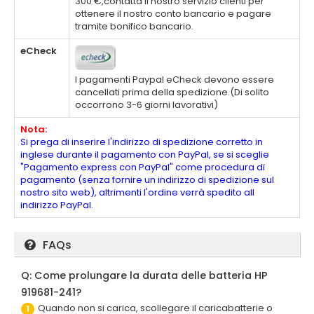
300 €,contatta il nostro servizio clienti per
ottenere il nostro conto bancario e pagare
tramite bonifico bancario.
eCheck
I pagamenti Paypal eCheck devono essere
cancellati prima della spedizione.(Di solito
occorrono 3-6 giorni lavorativi)
Nota:
Si prega di inserire l'indirizzo di spedizione corretto in
inglese durante il pagamento con PayPal, se si sceglie
"Pagamento express con PayPal" come procedura di
pagamento (senza fornire un indirizzo di spedizione sul
nostro sito web), altrimenti l'ordine verrà spedito all
indirizzo PayPal.
FAQs
Q: Come prolungare la durata delle batteria HP
919681-241?
Quando non si carica, scollegare il caricabatterie o
1