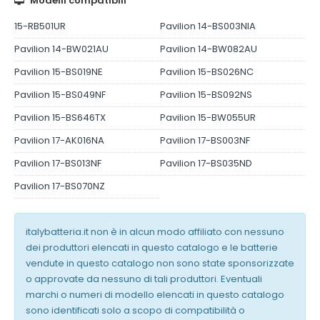
Modelli compatibili
15-RB501UR
Pavilion 14-BS003NIA
Pavilion 14-BW021AU
Pavilion 14-BW082AU
Pavilion 15-BS019NE
Pavilion 15-BS026NC
Pavilion 15-BS049NF
Pavilion 15-BS092NS
Pavilion 15-BS646TX
Pavilion 15-BW055UR
Pavilion 17-AK016NA
Pavilion 17-BS003NF
Pavilion 17-BS013NF
Pavilion 17-BS035ND
Pavilion 17-BS070NZ
italybatteria.it non è in alcun modo affiliato con nessuno
dei produttori elencati in questo catalogo e le batterie
vendute in questo catalogo non sono state sponsorizzate
o approvate da nessuno di tali produttori. Eventuali
marchi o numeri di modello elencati in questo catalogo
sono identificati solo a scopo di compatibilità o