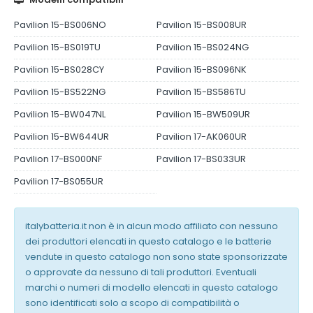
Pavilion 15-BS006NO
Pavilion 15-BS008UR
Pavilion 15-BS019TU
Pavilion 15-BS024NG
Pavilion 15-BS028CY
Pavilion 15-BS096NK
Pavilion 15-BS522NG
Pavilion 15-BS586TU
Pavilion 15-BW047NL
Pavilion 15-BW509UR
Pavilion 15-BW644UR
Pavilion 17-AK060UR
Pavilion 17-BS000NF
Pavilion 17-BS033UR
Pavilion 17-BS055UR
italybatteria.it non è in alcun modo affiliato con nessuno
dei produttori elencati in questo catalogo e le batterie
vendute in questo catalogo non sono state sponsorizzate
o approvate da nessuno di tali produttori. Eventuali
marchi o numeri di modello elencati in questo catalogo
sono identificati solo a scopo di compatibilità o