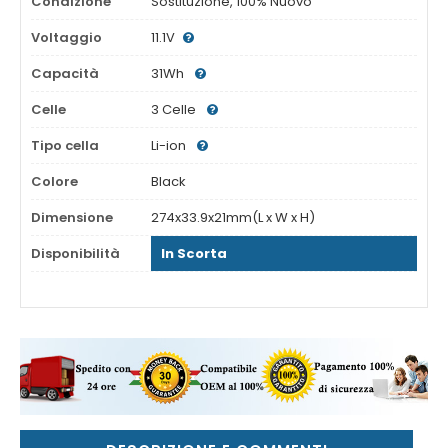
Condizione
Sostituzione, 100% Nuovo
Voltaggio
11.1V
Capacità
31Wh
Celle
3 Celle
Tipo cella
Li-ion
Colore
Black
Dimensione
274x33.9x21mm(L x W x H)
Disponibilità
In Scorta