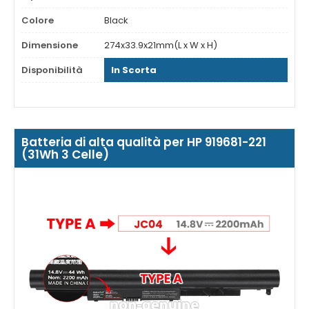
Colore
Black
Dimensione
274x33.9x21mm(L x W x H)
Disponibilità
In Scorta
Batteria di alta qualità per HP 919681-221
(31Wh 3 Celle)