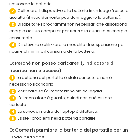
rimuovere la batteria.
Collocare il dispositivo e la batteria in un luogo fresco e
2
asciutto (il riscaldamento può danneggiare la batteria).
Disabilitare i programmi non necessari che assorbono
3
energia dal tuo computer per ridurre la quantità di energia
consumata.
Disattivare o utilizzare la modalità di sospensione per
4
ridurre al minimo il consumo della batteria.
Q: Perché non posso caricare? (L'indicatore di
ricarica non è acceso)
La batteria del portatile è stata caricata e non è
1
necessario ricaricarla.
Verificare se l'alimentazione sia collegata.
2
L'alimentatore è guasto, quindi non può essere
3
caricato.
La scheda madre del laptop è difettosa.
4
Esiste i problemi nella batteria portatile.
5
Q: Come risparmiare la batteria del portatile per un
lungo periodo?