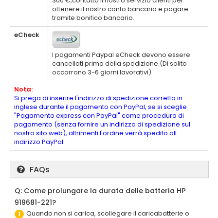
300 €,contatta il nostro servizio clienti per
ottenere il nostro conto bancario e pagare
tramite bonifico bancario.
eCheck
I pagamenti Paypal eCheck devono essere
cancellati prima della spedizione.(Di solito
occorrono 3-6 giorni lavorativi)
Nota:
Si prega di inserire l'indirizzo di spedizione corretto in
inglese durante il pagamento con PayPal, se si sceglie
"Pagamento express con PayPal" come procedura di
pagamento (senza fornire un indirizzo di spedizione sul
nostro sito web), altrimenti l'ordine verrà spedito all
indirizzo PayPal.
FAQs
Q: Come prolungare la durata delle batteria HP
919681-221?
Quando non si carica, scollegare il caricabatterie o
1