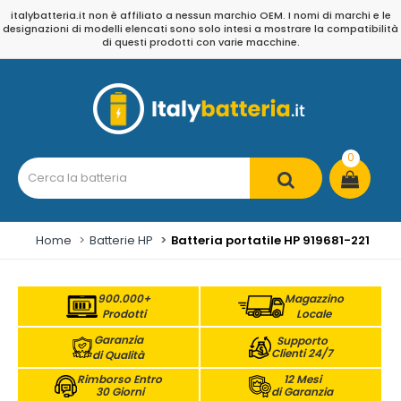
italybatteria.it non è affiliato a nessun marchio OEM. I nomi di marchi e le
designazioni di modelli elencati sono solo intesi a mostrare la compatibilità
di questi prodotti con varie macchine.
0
Home
Batterie HP
Batteria portatile HP 919681-221
900.000+
Magazzino
Prodotti
Locale
Garanzia
Supporto
Clienti 24/7
di Qualità
Rimborso Entro
12 Mesi
30 Giorni
di Garanzia