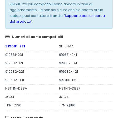
919681-221 più compatibili sono ancora in fase di
aggiornamento. Se non sei sicuro che sia adatto al tuo
laptop, puoi contattarci tramite "
Supporto per la ricerca
del prodotto
".
Numeri di parte compatibili
919681-221
2LP34AA
919681-231
919681-241
919682-121
919682-141
919682-221
919682-421
919682-831
919700-850
HSTNN-DB8A
HSTNN-DB8F
JC04
JCO4
TPN-C130
TPN-Q186
Modelli compatibili