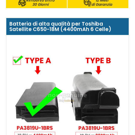
Rimborso Entro
12 Mesi
30 Giorni
di Garanzia
Batteria di alta qualità per Toshiba
Satellite C650-18M (4400mAh 6 Celle)