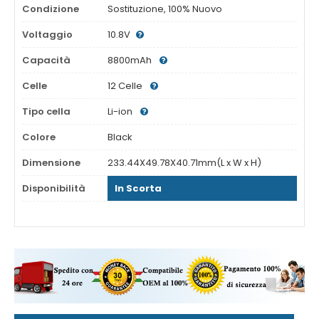
Condizione
Sostituzione, 100% Nuovo
Voltaggio
10.8V
Capacità
8800mAh
Celle
12 Celle
Tipo cella
Li-ion
Colore
Black
Dimensione
233.44X49.78X40.71mm(L x W x H)
Disponibilità
In Scorta