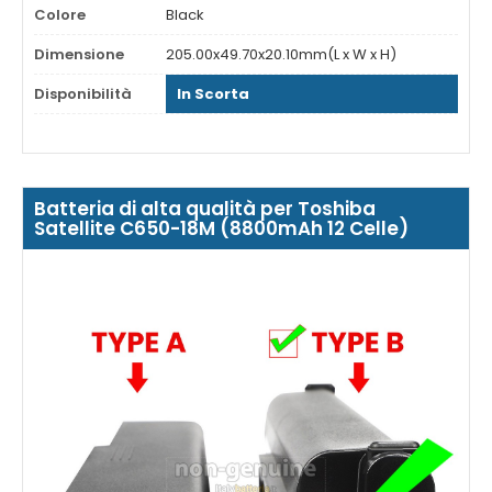
Colore
Black
Dimensione
205.00x49.70x20.10mm(L x W x H)
Disponibilità
In Scorta
Batteria di alta qualità per Toshiba
Satellite C650-18M (8800mAh 12 Celle)