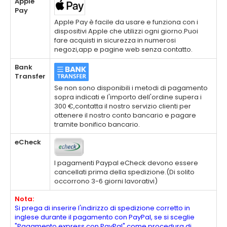
Apple
Pay
Apple Pay è facile da usare e funziona con i
dispositivi Apple che utilizzi ogni giorno.Puoi
fare acquisti in sicurezza in numerosi
negozi,app e pagine web senza contatto.
Bank
Transfer
Se non sono disponibili i metodi di pagamento
sopra indicati e l'importo dell'ordine supera i
300 €,contatta il nostro servizio clienti per
ottenere il nostro conto bancario e pagare
tramite bonifico bancario.
eCheck
I pagamenti Paypal eCheck devono essere
cancellati prima della spedizione.(Di solito
occorrono 3-6 giorni lavorativi)
Nota:
Si prega di inserire l'indirizzo di spedizione corretto in
inglese durante il pagamento con PayPal, se si sceglie
"Pagamento express con PayPal" come procedura di