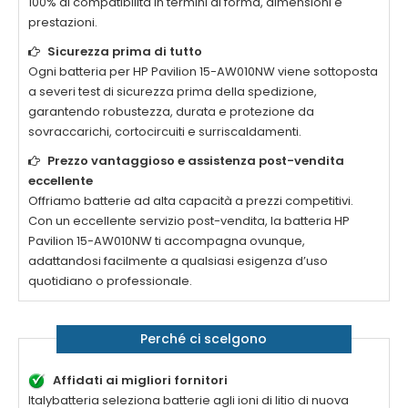
100% di compatibilità in termini di forma, dimensioni e
prestazioni.
Sicurezza prima di tutto
Ogni
batteria per HP Pavilion 15-AW010NW
viene sottoposta
a severi test di sicurezza prima della spedizione,
garantendo robustezza, durata e protezione da
sovraccarichi, cortocircuiti e surriscaldamenti.
Prezzo vantaggioso e assistenza post-vendita
eccellente
Offriamo batterie ad alta capacità a prezzi competitivi.
Con un eccellente servizio post-vendita, la
batteria HP
Pavilion 15-AW010NW
ti accompagna ovunque,
adattandosi facilmente a qualsiasi esigenza d’uso
quotidiano o professionale.
Perché ci scelgono
Affidati ai migliori fornitori
Italybatteria seleziona batterie agli ioni di litio di nuova