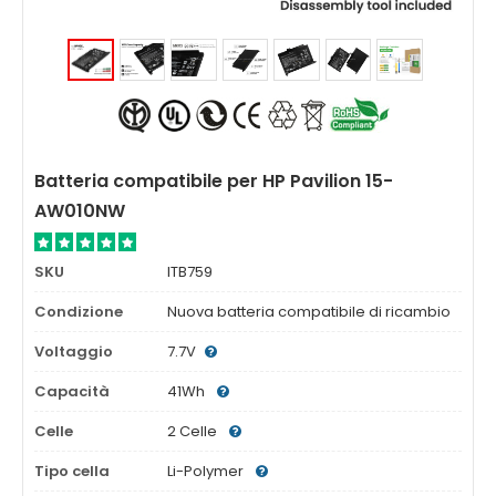
Batteria compatibile per HP Pavilion 15-
AW010NW
SKU
ITB759
Condizione
Nuova batteria compatibile di ricambio
Voltaggio
7.7V
Capacità
41Wh
Celle
2 Celle
Tipo cella
Li-Polymer