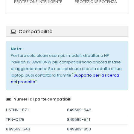
PROTEZIONE INTELLIGENTE
PROTEZIONE POTENZA
Compatibilità
Nota:
Per fare solo alcuni esempi, i modelli di batteria HP
Pavilion 15-AW010NW più compatibili sono ancora in fase
di aggiornamento. Se non sei sicuro che sia adatto al tuo
laptop, puoi contattarci tramite "
Supporto per la ricerca
del prodotto
".
Numeri di parte compatibili
HSTNN-LB7H
849569-542
TPN-Q175
849569-541
849569-543
849909-850