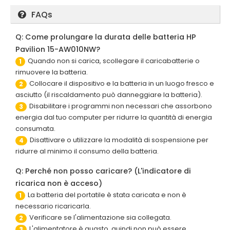
FAQs
Q: Come prolungare la durata delle batteria HP
Pavilion 15-AW010NW?
Quando non si carica, scollegare il caricabatterie o
1
rimuovere la batteria.
Collocare il dispositivo e la batteria in un luogo fresco e
2
asciutto (il riscaldamento può danneggiare la batteria).
Disabilitare i programmi non necessari che assorbono
3
energia dal tuo computer per ridurre la quantità di energia
consumata.
Disattivare o utilizzare la modalità di sospensione per
4
ridurre al minimo il consumo della batteria.
Q: Perché non posso caricare? (L'indicatore di
ricarica non è acceso)
La batteria del portatile è stata caricata e non è
1
necessario ricaricarla.
Verificare se l'alimentazione sia collegata.
2
L'alimentatore è guasto, quindi non può essere
3