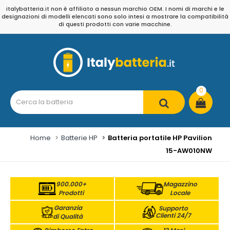
italybatteria.it non è affiliato a nessun marchio OEM. I nomi di marchi e le
designazioni di modelli elencati sono solo intesi a mostrare la compatibilità
di questi prodotti con varie macchine.
0
Home
Batterie HP
Batteria portatile HP Pavilion
15-AW010NW
900.000+
Magazzino
Prodotti
Locale
Garanzia
Supporto
Clienti 24/7
di Qualità