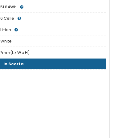
51.84Wh
6 Celle
Li-ion
White
*mm(L x W x H)
In Scorta