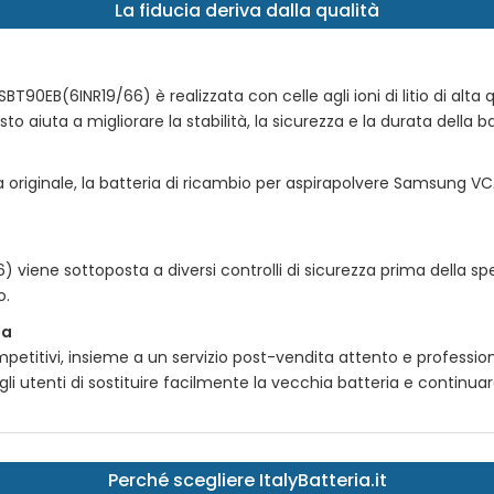
La fiducia deriva dalla qualità
-SBT90EB(6INR19/66)
è realizzata con celle agli ioni di litio di alta
to aiuta a migliorare la stabilità, la sicurezza e la durata della ba
 originale, la
batteria di ricambio per aspirapolvere Samsung V
6)
viene sottoposta a diversi controlli di sicurezza prima della sp
o.
ta
petitivi, insieme a un servizio post-vendita attento e professio
i utenti di sostituire facilmente la vecchia batteria e continuare a
Perché scegliere ItalyBatteria.it