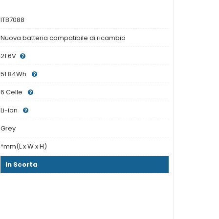
ITB7088
Nuova batteria compatibile di ricambio
21.6V
51.84Wh
6 Celle
Li-ion
Grey
*mm(L x W x H)
In Scorta