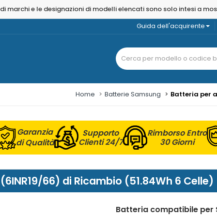
 di marchi e le designazioni di modelli elencati sono solo intesi a mo
Guida dell'acquirente
Home
Batterie Samsung
Batteria per
Garanzia
Supporto
Rimborso Entro
Clienti 24/7
30 Giorni
di Qualità
INR19/66) di Ricambio (51.84Wh 6 Celle)
Batteria compatibile pe