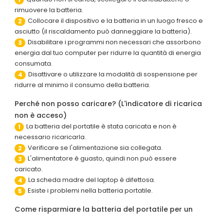
rimuovere la batteria.
Collocare il dispositivo e la batteria in un luogo fresco e
2
asciutto (il riscaldamento può danneggiare la batteria).
Disabilitare i programmi non necessari che assorbono
3
energia dal tuo computer per ridurre la quantità di energia
consumata.
Disattivare o utilizzare la modalità di sospensione per
4
ridurre al minimo il consumo della batteria.
Perché non posso caricare? (L'indicatore di ricarica
non è acceso)
La batteria del portatile è stata caricata e non è
1
necessario ricaricarla.
Verificare se l'alimentazione sia collegata.
2
L'alimentatore è guasto, quindi non può essere
3
caricato.
La scheda madre del laptop è difettosa.
4
Esiste i problemi nella batteria portatile.
5
Come risparmiare la batteria del portatile per un