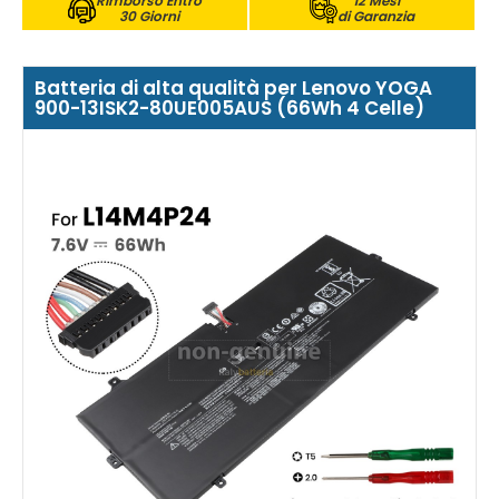
Rimborso Entro
12 Mesi
30 Giorni
di Garanzia
Batteria di alta qualità per Lenovo YOGA
900-13ISK2-80UE005AUS (66Wh 4 Celle)