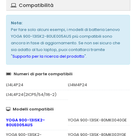
Compatibilità
Nota:
Per fare solo alcuni esempi, i modelli di batteria Lenovo
YOGA 900-13ISK2-80UE005AUS più compatibili sono
ancora in fase di aggiornamento. Se non sei sicuro che
sia adatto al tuo laptop, puoi contattarci tramite
"
Supporto per la ricerca del prodotto
".
Numeri di parte compatibili
L14L4P24
L14M4P24
L14L4P24(2ICP5/54/116-2)
Modelli compatibili
YOGA 900-13ISK2-
YOGA 900-13ISK-80MK0040GE
80UE005AUS
YOGA 900-13ISK2-
YOGA 900-13ISK-80MK003YGE