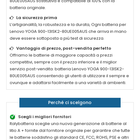
80UE005AUS
sostitutiva è compatibile al 100% con la
batteria originale.
La sicurezza prima
L’artigianalità, la robustezza e la durata, Ogni batteria per
Lenovo YOGA 900-13ISK2-80UE005AUS
che arriva in mano
deve essere sottoposta a più test di sicurezza.
Vantaggio di prezzo, post-vendita perfetto
Offriamo le batterie di maggiore capacità a prezzi
competitivi, sempre con il prezzo inferiore e il miglior
servizio post-vendita. batteria
Lenovo YOGA 900-13ISK2-
80UE005AUS
consentendo gli utenti di utilizzare il sempre e
ovunque e adattarsi facilmente a una varietà di ambienti.
Perché ci scelgono
Scegli i migliori fornitori
Italybatteria sceglie una nuova generazione di batterie al
litio A + fornite dal fornitore originale per garantire che tutte
le batterie soddisfino gli standard CE, FCC, ROHS, PSE e altri