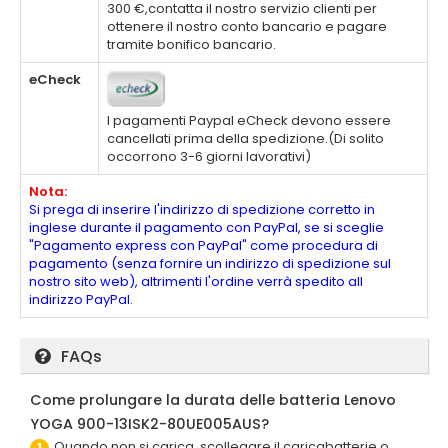
300 €,contatta il nostro servizio clienti per
ottenere il nostro conto bancario e pagare
tramite bonifico bancario.
eCheck
I pagamenti Paypal eCheck devono essere
cancellati prima della spedizione.(Di solito
occorrono 3-6 giorni lavorativi)
Nota:
Si prega di inserire l'indirizzo di spedizione corretto in
inglese durante il pagamento con PayPal, se si sceglie
"Pagamento express con PayPal" come procedura di
pagamento (senza fornire un indirizzo di spedizione sul
nostro sito web), altrimenti l'ordine verrà spedito all
indirizzo PayPal.
FAQs
Come prolungare la durata delle batteria Lenovo
YOGA 900-13ISK2-80UE005AUS?
Quando non si carica, scollegare il caricabatterie o
1