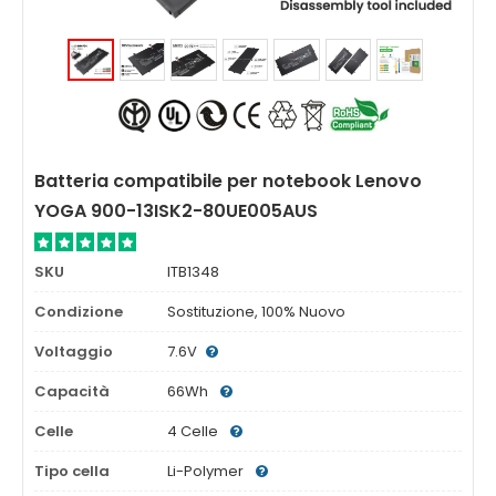
Batteria compatibile per notebook Lenovo
YOGA 900-13ISK2-80UE005AUS
SKU
ITB1348
Condizione
Sostituzione, 100% Nuovo
Voltaggio
7.6V
Capacità
66Wh
Celle
4 Celle
Tipo cella
Li-Polymer