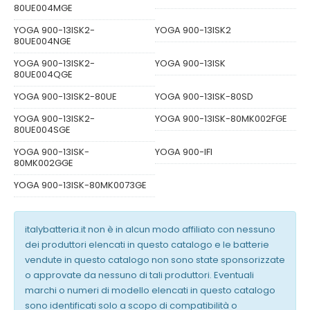
80UE004MGE
YOGA 900-13ISK2-
YOGA 900-13ISK2
80UE004NGE
YOGA 900-13ISK2-
YOGA 900-13ISK
80UE004QGE
YOGA 900-13ISK2-80UE
YOGA 900-13ISK-80SD
YOGA 900-13ISK2-
YOGA 900-13ISK-80MK002FGE
80UE004SGE
YOGA 900-13ISK-
YOGA 900-IFI
80MK002GGE
YOGA 900-13ISK-80MK0073GE
italybatteria.it non è in alcun modo affiliato con nessuno
dei produttori elencati in questo catalogo e le batterie
vendute in questo catalogo non sono state sponsorizzate
o approvate da nessuno di tali produttori. Eventuali
marchi o numeri di modello elencati in questo catalogo
sono identificati solo a scopo di compatibilità o