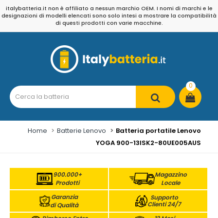
italybatteria.it non è affiliato a nessun marchio OEM. I nomi di marchi e le
designazioni di modelli elencati sono solo intesi a mostrare la compatibilità
di questi prodotti con varie macchine.
0
Home
Batterie Lenovo
Batteria portatile Lenovo
YOGA 900-13ISK2-80UE005AUS
900.000+
Magazzino
Prodotti
Locale
Garanzia
Supporto
Clienti 24/7
di Qualità