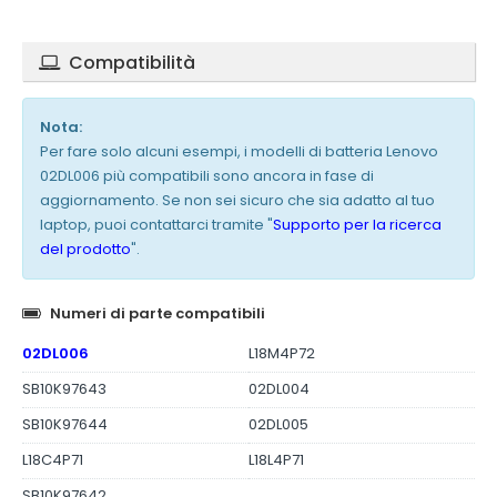
Compatibilità
Nota:
Per fare solo alcuni esempi, i modelli di batteria Lenovo
02DL006 più compatibili sono ancora in fase di
aggiornamento. Se non sei sicuro che sia adatto al tuo
laptop, puoi contattarci tramite "
Supporto per la ricerca
del prodotto
".
Numeri di parte compatibili
02DL006
L18M4P72
SB10K97643
02DL004
SB10K97644
02DL005
L18C4P71
L18L4P71
SB10K97642