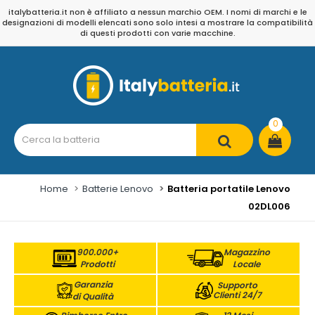
italybatteria.it non è affiliato a nessun marchio OEM. I nomi di marchi e le
designazioni di modelli elencati sono solo intesi a mostrare la compatibilità
di questi prodotti con varie macchine.
0
Home
Batterie Lenovo
Batteria portatile Lenovo
02DL006
900.000+
Magazzino
Prodotti
Locale
Garanzia
Supporto
Clienti 24/7
di Qualità