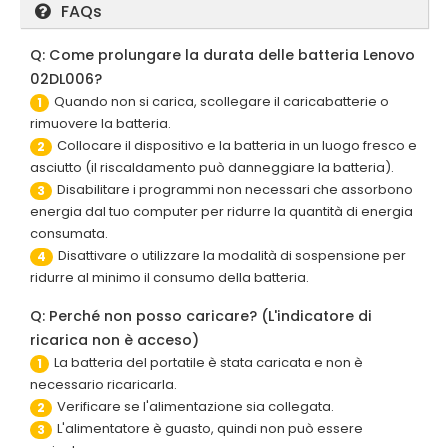
FAQs
Q: Come prolungare la durata delle batteria Lenovo
02DL006?
Quando non si carica, scollegare il caricabatterie o
1
rimuovere la batteria.
Collocare il dispositivo e la batteria in un luogo fresco e
2
asciutto (il riscaldamento può danneggiare la batteria).
Disabilitare i programmi non necessari che assorbono
3
energia dal tuo computer per ridurre la quantità di energia
consumata.
Disattivare o utilizzare la modalità di sospensione per
4
ridurre al minimo il consumo della batteria.
Q: Perché non posso caricare? (L'indicatore di
ricarica non è acceso)
La batteria del portatile è stata caricata e non è
1
necessario ricaricarla.
Verificare se l'alimentazione sia collegata.
2
L'alimentatore è guasto, quindi non può essere
3