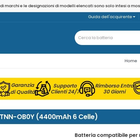
 di marchi e le designazioni di modelli elencati sono solo intesi a mo
Guida dell'acquirente
Home
Garanzia
Supporto
Rimborso Entro
Clienti 24/7
30 Giorni
di Qualità
 HSTNN-OB0Y (4400mAh 6 Celle)
Batteria compatibile pe