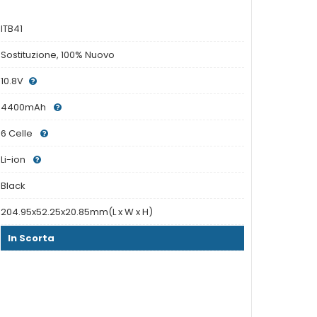
ITB41
Sostituzione, 100% Nuovo
10.8V
4400mAh
6 Celle
Li-ion
Black
204.95x52.25x20.85mm(L x W x H)
In Scorta