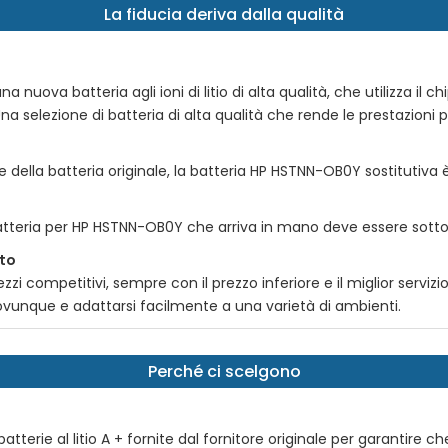
La fiducia deriva dalla qualità
uova batteria agli ioni di litio di alta qualità, che utilizza il chip
na selezione di batteria di alta qualità che rende le prestazioni pi
e della batteria originale, la batteria
HP HSTNN-OB0Y
sostitutiva 
atteria per
HP HSTNN-OB0Y
che arriva in mano deve essere sottop
tto
zi competitivi, sempre con il prezzo inferiore e il miglior serviz
e ovunque e adattarsi facilmente a una varietà di ambienti.
Perché ci scelgono
tterie al litio A + fornite dal fornitore originale per garantire ch