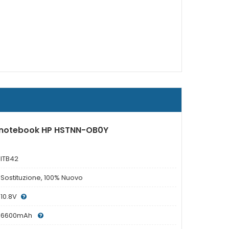
r notebook HP HSTNN-OB0Y
ITB42
Sostituzione, 100% Nuovo
10.8V
6600mAh