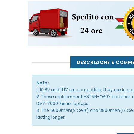
DESCRIZIONE E COMM
Note :
1. 10.8V and 11.1V are compatible, they are in 
2. These replacement HSTNN-OB0Y batteries ar
DV7-7000 Series laptops.
3. The 6600mAh(9 Cells) and 8800mAh(12 Cells)
lasting longer.