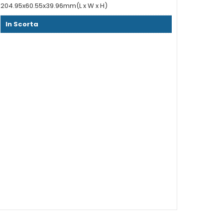
204.95x60.55x39.96mm(L x W x H)
In Scorta