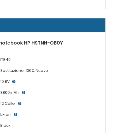
r notebook HP HSTNN-OB0Y
ITB40
Sostituzione, 100% Nuovo
10.8V
8800mAh
12 Celle
Li-ion
Black