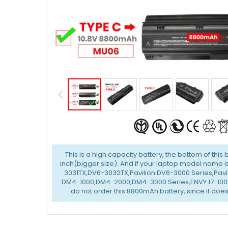
This is a high capacity battery, the bottom of this 
inch(bigger size). And if your laptop model name 
3031TX,DV6-3032TX,Pavilion DV6-3000 Series,Pavil
DM4-1000,DM4-2000,DM4-3000 Series,ENVY 17-1000
do not order this 8800mAh battery, since it does 