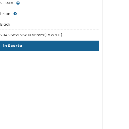
9 Celle
Li-ion
Black
204.95x52.25x39.96mm(L x W x H)
In Scorta