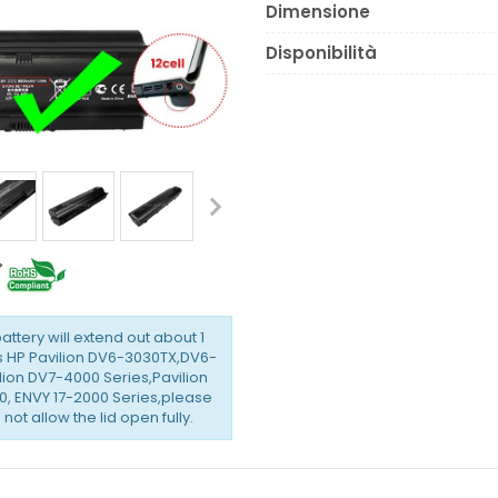
Dimensione
Disponibilità
battery will extend out about 1
is HP Pavilion DV6-3030TX,DV6-
ion DV7-4000 Series,Pavilion
, ENVY 17-2000 Series,please
not allow the lid open fully.