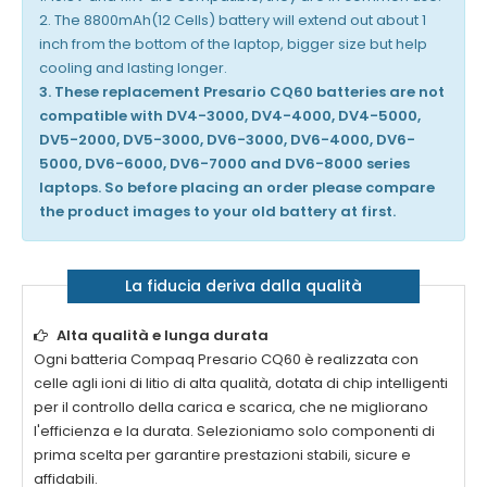
2. The 8800mAh(12 Cells) battery will extend out about 1
inch from the bottom of the laptop, bigger size but help
cooling and lasting longer.
3. These replacement Presario CQ60 batteries are not
compatible with DV4-3000, DV4-4000, DV4-5000,
DV5-2000, DV5-3000, DV6-3000, DV6-4000, DV6-
5000, DV6-6000, DV6-7000 and DV6-8000 series
laptops. So before placing an order please compare
the product images to your old battery at first.
La fiducia deriva dalla qualità
Alta qualità e lunga durata
Ogni
batteria Compaq Presario CQ60
è realizzata con
celle agli ioni di litio di alta qualità, dotata di chip intelligenti
per il controllo della carica e scarica, che ne migliorano
l'efficienza e la durata. Selezioniamo solo componenti di
prima scelta per garantire prestazioni stabili, sicure e
affidabili.