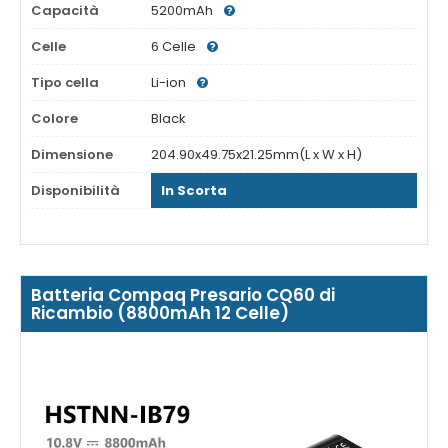
Capacità
5200mAh
Celle
6 Celle
Tipo cella
Li-ion
Colore
Black
Dimensione
204.90x49.75x21.25mm(L x W x H)
Disponibilità
In Scorta
Batteria Compaq Presario CQ60 di
Ricambio (8800mAh 12 Celle)