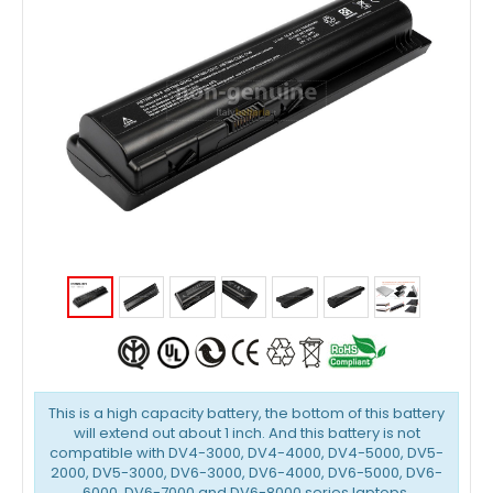
This is a high capacity battery, the bottom of this battery
will extend out about 1 inch. And this battery is not
compatible with DV4-3000, DV4-4000, DV4-5000, DV5-
2000, DV5-3000, DV6-3000, DV6-4000, DV6-5000, DV6-
6000, DV6-7000 and DV6-8000 series laptops.