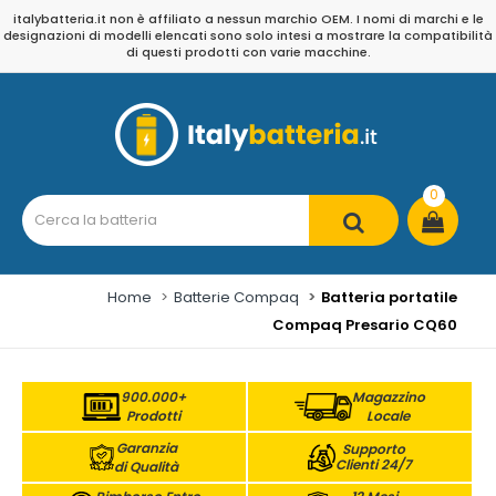
italybatteria.it non è affiliato a nessun marchio OEM. I nomi di marchi e le
designazioni di modelli elencati sono solo intesi a mostrare la compatibilità
di questi prodotti con varie macchine.
0
Home
Batterie Compaq
Batteria portatile
Compaq Presario CQ60
900.000+
Magazzino
Prodotti
Locale
Garanzia
Supporto
Clienti 24/7
di Qualità