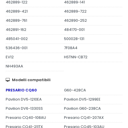
462889-122
462889-141
462889-421
462889-722
462889-761
462890-252
462891-162
484170-001
485041-002
500028-131
536436-001
7F08A4
EV12
HSTNN-CB72
NH493AA
Modelli compatibili
PRESARIO CQ60
G60-428CA
Pavilion DV5-1210EA
Pavilion DV5-1299EE
Pavilion DV6-1330SS
Pavilion G60-238CA
Presario CQ40-108AU
Presario CQ41-207AX
Presario CQ41-211TX
Presario CQ45-103AU