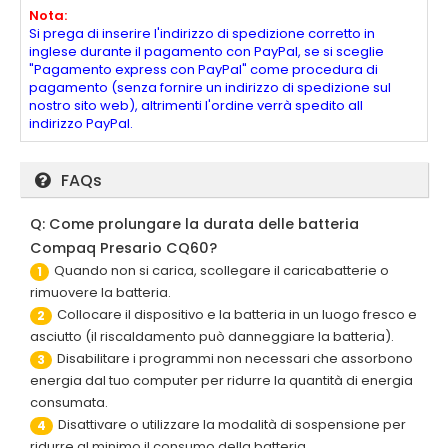
Nota:
Si prega di inserire l'indirizzo di spedizione corretto in
inglese durante il pagamento con PayPal, se si sceglie
"Pagamento express con PayPal" come procedura di
pagamento (senza fornire un indirizzo di spedizione sul
nostro sito web), altrimenti l'ordine verrà spedito all
indirizzo PayPal.
FAQs
Q: Come prolungare la durata delle batteria
Compaq Presario CQ60?
Quando non si carica, scollegare il caricabatterie o
1
rimuovere la batteria.
Collocare il dispositivo e la batteria in un luogo fresco e
2
asciutto (il riscaldamento può danneggiare la batteria).
Disabilitare i programmi non necessari che assorbono
3
energia dal tuo computer per ridurre la quantità di energia
consumata.
Disattivare o utilizzare la modalità di sospensione per
4
ridurre al minimo il consumo della batteria.