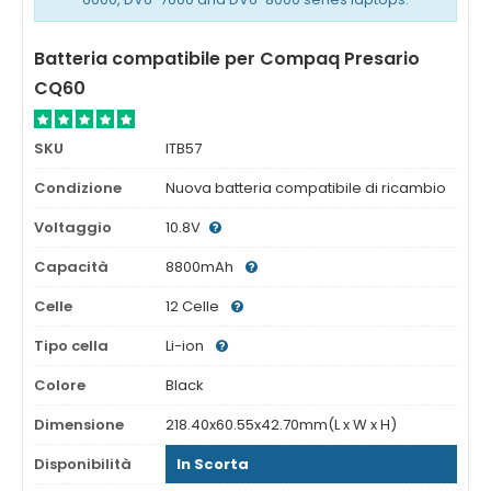
Batteria compatibile per Compaq Presario
CQ60
SKU
ITB57
Condizione
Nuova batteria compatibile di ricambio
Voltaggio
10.8V
Capacità
8800mAh
Celle
12 Celle
Tipo cella
Li-ion
Colore
Black
Dimensione
218.40x60.55x42.70mm(L x W x H)
Disponibilità
In Scorta