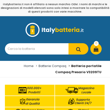
italybatteria.it non è affiliato a nessun marchio OEM. I nomi di marchi e le
designazioni di modelli elencati sono solo intesi a mostrare la compatibilità
di questi prodotti con varie macchine.
0
Home
Batterie Compaq
Batteria portatile
Compaq Presario V3209TU
900.000+
Magazzino
Prodotti
Locale
Garanzia
Supporto
Clienti 24/7
di Qualità