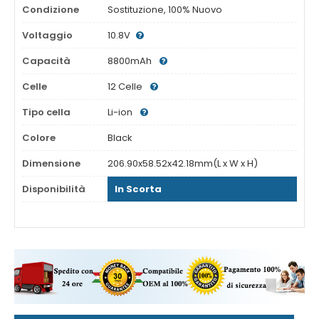
Condizione
Sostituzione, 100% Nuovo
Voltaggio
10.8V
Capacità
8800mAh
Celle
12 Celle
Tipo cella
Li-ion
Colore
Black
Dimensione
206.90x58.52x42.18mm(L x W x H)
Disponibilità
In Scorta