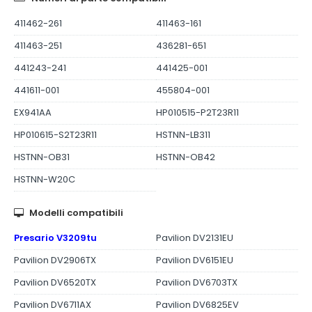
411462-261
411463-161
411463-251
436281-651
441243-241
441425-001
441611-001
455804-001
EX941AA
HP010515-P2T23R11
HP010615-S2T23R11
HSTNN-LB311
HSTNN-OB31
HSTNN-OB42
HSTNN-W20C
Modelli compatibili
Presario V3209tu
Pavilion DV2131EU
Pavilion DV2906TX
Pavilion DV6151EU
Pavilion DV6520TX
Pavilion DV6703TX
Pavilion DV6711AX
Pavilion DV6825EV