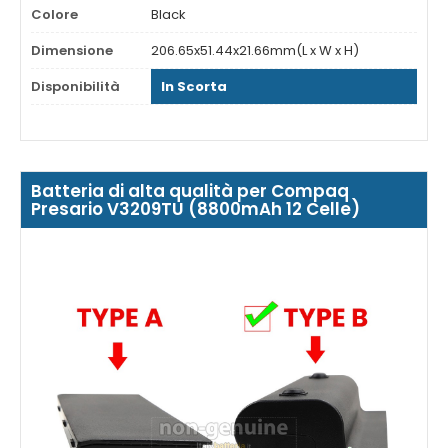
Colore
Black
Dimensione
206.65x51.44x21.66mm(L x W x H)
Disponibilità
In Scorta
Batteria di alta qualità per Compaq
Presario V3209TU (8800mAh 12 Celle)