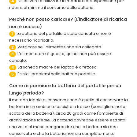
Disattivare o utilizzare la modalità di sospensione per
4
ridurre al minimo il consumo della batteria.
Perché non posso caricare? (L'indicatore di ricarica
non è acceso)
La batteria del portatile è stata caricata e non è
1
necessario ricaricarla.
Verificare se l'alimentazione sia collegata.
2
L'alimentatore è guasto, quindi non può essere
3
caricato.
La scheda madre del laptop è difettosa.
4
Esiste i problemi nella batteria portatile.
5
Come risparmiare la batteria del portatile per un
lungo periodo?
Il metodo ideale di conservazione è quello di conservare la
batteria in un ambiente asciutto e fresco (consigliato nella
scatola della batteria), circa 20 gradi come l'ambiente di
archiviazione ideale. La batteria dovrebbe essere estratta
una volta al mese per garantire che la batteria sia ben
conservata e che la batteria non sia completamente