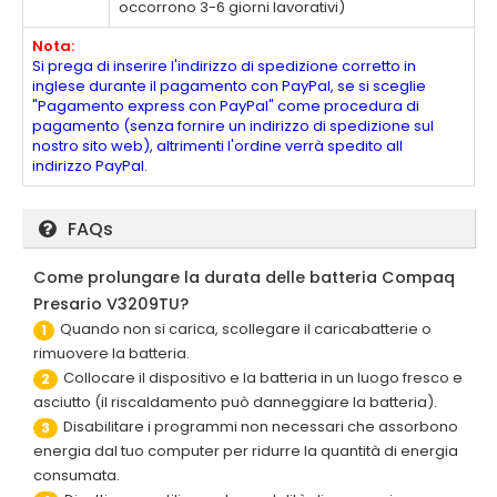
occorrono 3-6 giorni lavorativi)
Nota:
Si prega di inserire l'indirizzo di spedizione corretto in
inglese durante il pagamento con PayPal, se si sceglie
"Pagamento express con PayPal" come procedura di
pagamento (senza fornire un indirizzo di spedizione sul
nostro sito web), altrimenti l'ordine verrà spedito all
indirizzo PayPal.
FAQs
Come prolungare la durata delle batteria Compaq
Presario V3209TU?
Quando non si carica, scollegare il caricabatterie o
1
rimuovere la batteria.
Collocare il dispositivo e la batteria in un luogo fresco e
2
asciutto (il riscaldamento può danneggiare la batteria).
Disabilitare i programmi non necessari che assorbono
3
energia dal tuo computer per ridurre la quantità di energia
consumata.