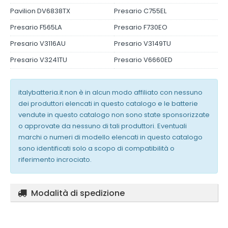
Pavilion DV6838TX
Presario C755EL
Presario F565LA
Presario F730EO
Presario V3116AU
Presario V3149TU
Presario V3241TU
Presario V6660ED
italybatteria.it non è in alcun modo affiliato con nessuno
dei produttori elencati in questo catalogo e le batterie
vendute in questo catalogo non sono state sponsorizzate
o approvate da nessuno di tali produttori. Eventuali
marchi o numeri di modello elencati in questo catalogo
sono identificati solo a scopo di compatibilità o
riferimento incrociato.
Modalità di spedizione