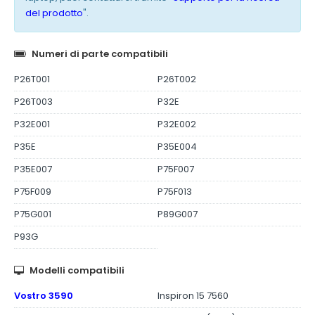
del prodotto
".
Numeri di parte compatibili
P26T001
P26T002
P26T003
P32E
P32E001
P32E002
P35E
P35E004
P35E007
P75F007
P75F009
P75F013
P75G001
P89G007
P93G
Modelli compatibili
Vostro 3590
Inspiron 15 7560