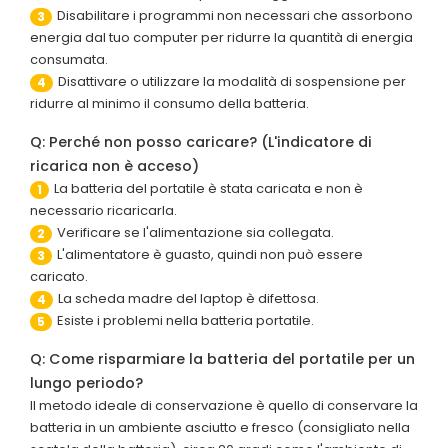
Disabilitare i programmi non necessari che assorbono
3
energia dal tuo computer per ridurre la quantità di energia
consumata.
Disattivare o utilizzare la modalità di sospensione per
4
ridurre al minimo il consumo della batteria.
Q: Perché non posso caricare? (L'indicatore di
ricarica non è acceso)
La batteria del portatile è stata caricata e non è
1
necessario ricaricarla.
Verificare se l'alimentazione sia collegata.
2
L'alimentatore è guasto, quindi non può essere
3
caricato.
La scheda madre del laptop è difettosa.
4
Esiste i problemi nella batteria portatile.
5
Q: Come risparmiare la batteria del portatile per un
lungo periodo?
Il metodo ideale di conservazione è quello di conservare la
batteria in un ambiente asciutto e fresco (consigliato nella