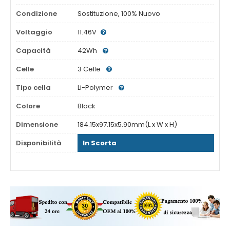
Condizione
Sostituzione, 100% Nuovo
Voltaggio
11.46V
Capacità
42Wh
Celle
3 Celle
Tipo cella
Li-Polymer
Colore
Black
Dimensione
184.15x97.15x5.90mm(L x W x H)
Disponibilità
In Scorta