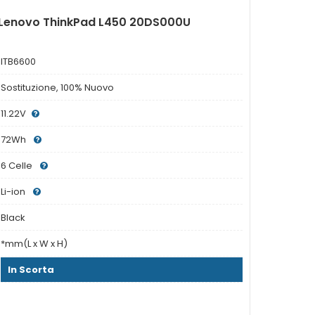
r Lenovo ThinkPad L450 20DS000U
ITB6600
Sostituzione, 100% Nuovo
11.22V
72Wh
6 Celle
Li-ion
Black
*mm(L x W x H)
In Scorta