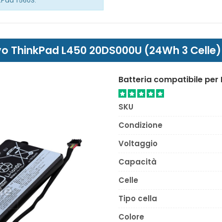
kPad T560S.
novo ThinkPad L450 20DS000U (24Wh 3 Celle)
Batteria compatibile pe
SKU
Condizione
Voltaggio
Capacità
Celle
Tipo cella
Colore