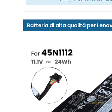
T550S, ThinkPad T550P and Thin
Batteria di alta qualità per Le