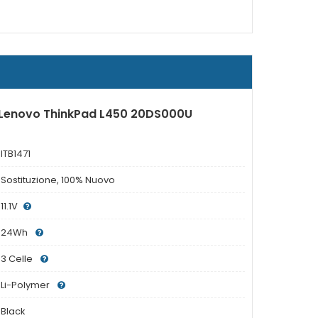
r Lenovo ThinkPad L450 20DS000U
ITB1471
Sostituzione, 100% Nuovo
11.1V
24Wh
3 Celle
Li-Polymer
Black