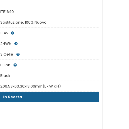
ITB1640
Sostituzione, 100% Nuovo
11.4V
24Wh
3 Celle
Li-ion
Black
206.53x63.30x18.00mm(L x W x H)
In Scorta