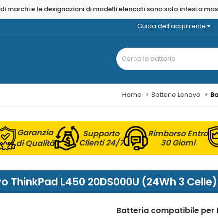
 di marchi e le designazioni di modelli elencati sono solo intesi a mo
Guida dell'acquirente
Home
Batterie Lenovo
Ba
Garanzia
Supporto
Rimborso Entro
Clienti 24/7
30 Giorni
di Qualità
novo ThinkPad L450 20DS000U (24Wh 3 Celle)
Batteria compatibile pe