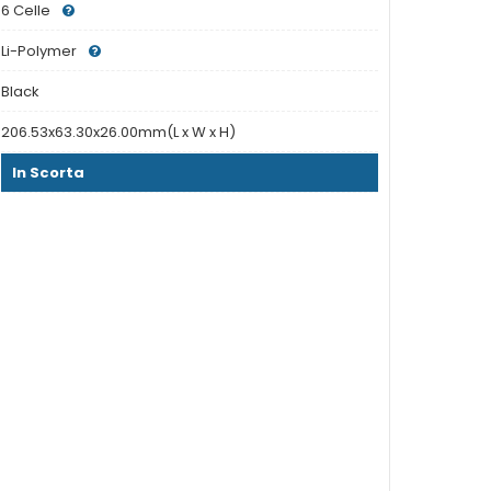
6 Celle
Li-Polymer
Black
206.53x63.30x26.00mm(L x W x H)
In Scorta