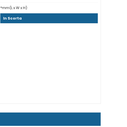
*mm(L x W x H)
In Scorta