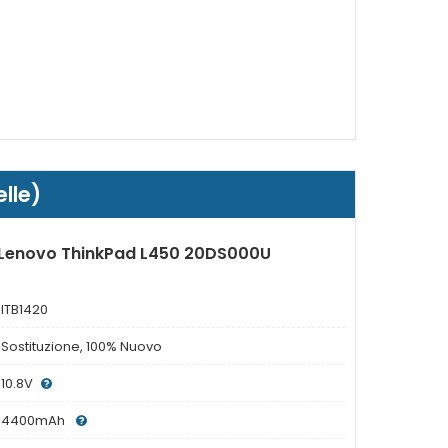
lle)
r Lenovo ThinkPad L450 20DS000U
ITB1420
Sostituzione, 100% Nuovo
10.8V
4400mAh