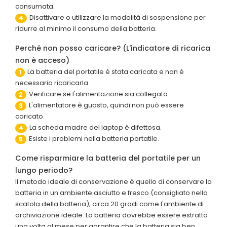
consumata.
Disattivare o utilizzare la modalità di sospensione per
4
ridurre al minimo il consumo della batteria.
Perché non posso caricare? (L'indicatore di ricarica
non è acceso)
La batteria del portatile è stata caricata e non è
1
necessario ricaricarla.
Verificare se l'alimentazione sia collegata.
2
L'alimentatore è guasto, quindi non può essere
3
caricato.
La scheda madre del laptop è difettosa.
4
Esiste i problemi nella batteria portatile.
5
Come risparmiare la batteria del portatile per un
lungo periodo?
Il metodo ideale di conservazione è quello di conservare la
batteria in un ambiente asciutto e fresco (consigliato nella
scatola della batteria), circa 20 gradi come l'ambiente di
archiviazione ideale. La batteria dovrebbe essere estratta
una volta al mese per garantire che la batteria sia ben