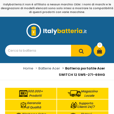
italybatteria.it non è affiliato a nessun marchio OEM. I nomi di marchi e le
designazioni di modelli elencati sono solo intesi a mostrare la compatibilità
di questi prodotti con varie macchine.
0
Home
Batterie Acer
Batteria portatile Acer
SWITCH 12 SW5-271-69HG
900.000+
Magazzino
Prodotti
Locale
Garanzia
Supporto
Clienti 24/7
di Qualità