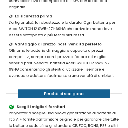
69HG
sostitutiva è compatibile al 100% con la batteria
originale.
La sicurezza prima
L’artigianalità, la robustezza e la durata, Ogni batteria per
Acer SWITCH 12 SW5-271-69HG
che arriva in mano deve
essere sottoposta a più test di sicurezza.
Vantaggio di prezzo, post-vendita perfetto
Offriamo le batterie di maggiore capacità a prezzi
competitivi, sempre con il prezzo inferiore e il miglior
servizio post-vendita. batteria
Acer SWITCH 12 SW5-271-
69HG
consentendo gli utenti di utilizzare il sempre e
ovunque e adattarsi facilmente a una varietà di ambienti.
Perché ci scelgono
Scegli i migliori fornitori
Italybatteria sceglie una nuova generazione di batterie al
litio A + fornite dal fornitore originale per garantire che tutte
le batterie soddisfino gli standard CE, FCC, ROHS, PSE e altri