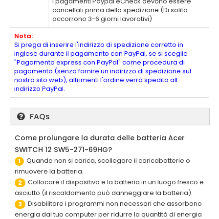
I pagamenti Paypal eCheck devono essere
cancellati prima della spedizione.(Di solito
occorrono 3-6 giorni lavorativi)
Nota:
Si prega di inserire l'indirizzo di spedizione corretto in
inglese durante il pagamento con PayPal, se si sceglie
"Pagamento express con PayPal" come procedura di
pagamento (senza fornire un indirizzo di spedizione sul
nostro sito web), altrimenti l'ordine verrà spedito all
indirizzo PayPal.
FAQs
Come prolungare la durata delle batteria Acer
SWITCH 12 SW5-271-69HG?
Quando non si carica, scollegare il caricabatterie o
1
rimuovere la batteria.
Collocare il dispositivo e la batteria in un luogo fresco e
2
asciutto (il riscaldamento può danneggiare la batteria).
Disabilitare i programmi non necessari che assorbono
3
energia dal tuo computer per ridurre la quantità di energia