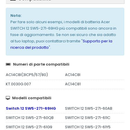
Nota:
Per fare solo alcuni esempi, i modelli di batteria Acer
SWITCH 12 SW5-271-69HG più compatibili sono ancora in
fase di aggiornamento. Se non sei sicuro che sia adatto
al tuo laptop, puoi contattarci tramite "
Supporto per la
ricerca del prodotto
".
Numeri di parte compatibili
AC14C8I(3ICP5/57/80)
AC14C8I
KT.0030G.007
AC14C81
Modelli compatibili
Switch 12 SW5-271-69HG
SWITCH 12 SW5-271-60AB
SWITCH 12 SW5-271-60QB
SWITCH 12 SW5-271-611C
SWITCH 12 SW5-271-61G9
SWITCH 12 SW5-271-61Y5