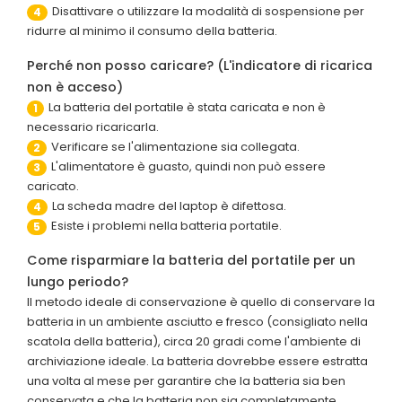
Disattivare o utilizzare la modalità di sospensione per
4
ridurre al minimo il consumo della batteria.
Perché non posso caricare? (L'indicatore di ricarica
non è acceso)
La batteria del portatile è stata caricata e non è
1
necessario ricaricarla.
Verificare se l'alimentazione sia collegata.
2
L'alimentatore è guasto, quindi non può essere
3
caricato.
La scheda madre del laptop è difettosa.
4
Esiste i problemi nella batteria portatile.
5
Come risparmiare la batteria del portatile per un
lungo periodo?
Il metodo ideale di conservazione è quello di conservare la
batteria in un ambiente asciutto e fresco (consigliato nella
scatola della batteria), circa 20 gradi come l'ambiente di
archiviazione ideale. La batteria dovrebbe essere estratta
una volta al mese per garantire che la batteria sia ben
conservata e che la batteria non sia completamente