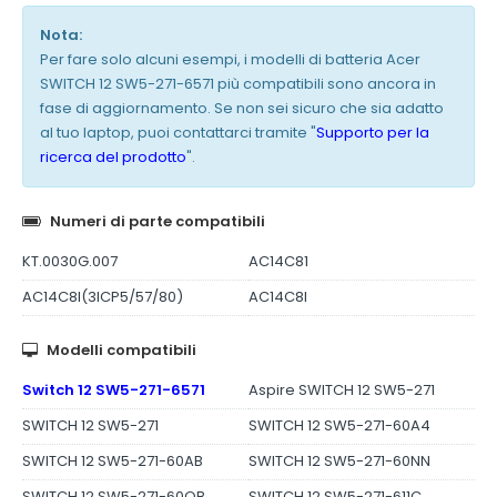
Nota:
Per fare solo alcuni esempi, i modelli di batteria Acer
SWITCH 12 SW5-271-6571 più compatibili sono ancora in
fase di aggiornamento. Se non sei sicuro che sia adatto
al tuo laptop, puoi contattarci tramite "
Supporto per la
ricerca del prodotto
".
Numeri di parte compatibili
KT.0030G.007
AC14C81
AC14C8I(3ICP5/57/80)
AC14C8I
Modelli compatibili
Switch 12 SW5-271-6571
Aspire SWITCH 12 SW5-271
SWITCH 12 SW5-271
SWITCH 12 SW5-271-60A4
SWITCH 12 SW5-271-60AB
SWITCH 12 SW5-271-60NN
SWITCH 12 SW5-271-60QB
SWITCH 12 SW5-271-611C