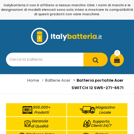
italybatteria.it non è affiliato a nessun marchio OEM. I nomi di marchi e le
designazioni di modelli elencati sono solo intesi a mostrare la compatibilità
di questi prodotti con varie macchine.
0
Home
Batterie Acer
Batteria portatile Acer
SWITCH 12 SW5-271-6571
900.000+
Magazzino
Prodotti
Locale
Garanzia
Supporto
Clienti 24/7
di Qualità