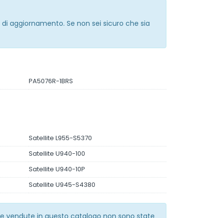
e di aggiornamento. Se non sei sicuro che sia
PA5076R-1BRS
Satellite L955-S5370
Satellite U940-100
Satellite U940-10P
Satellite U945-S4380
erie vendute in questo catalogo non sono state