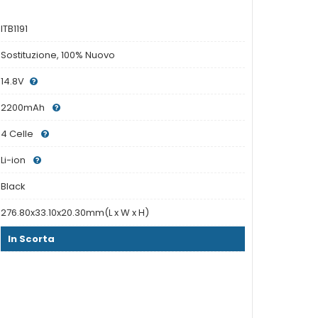
ITB1191
Sostituzione, 100% Nuovo
14.8V
2200mAh
4 Celle
Li-ion
Black
276.80x33.10x20.30mm(L x W x H)
In Scorta