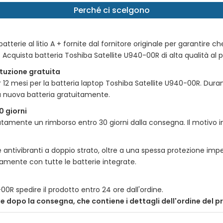
Perché ci scelgono
tterie al litio A + fornite dal fornitore originale per garantire ch
e. Acquista batteria
Toshiba Satellite U940-00R
di alta qualità al 
tituzione gratuita
r 12 mesi per la batteria laptop
Toshiba Satellite U940-00R
. Dura
a nuova batteria gratuitamente.
0 giorni
amente un rimborso entro 30 giorni dalla consegna. Il motivo incl
 antivibranti a doppio strato, oltre a una spessa protezione impe
itamente con tutte le batterie integrate.
-00R
spedire il prodotto entro 24 ore dall'ordine.
nte dopo la consegna, che contiene i dettagli dell'ordine del 