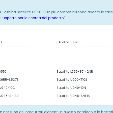
ria Toshiba Satellite U940-00R più compatibili sono ancora in fas
"
Supporto per la ricerca del prodotto
".
9
PA5077U-1BRS
 L950
Satellite L955-S5142NR
e S955-S5373
Satellite U900-T10S
 U940-10C
Satellite U940-10N
e U945-S4130
Satellite U945-S4140
 con nessuno dei produttori elencati in questo catalogo e le batt