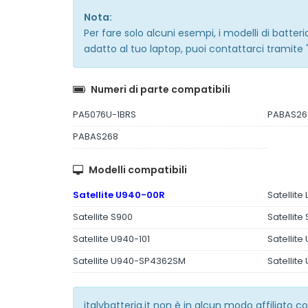
Nota:
Per fare solo alcuni esempi, i modelli di batte
adatto al tuo laptop, puoi contattarci tramite 
Numeri di parte compatibili
PA5076U-1BRS
PABAS26
PABAS268
Modelli compatibili
Satellite U940-00R
Satellite
Satellite S900
Satellit
Satellite U940-101
Satellite
Satellite U940-SP4362SM
Satellit
italybatteria.it non è in alcun modo affiliato