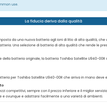
common use.
La fiducia deriva dalla qualità
osta da una nuova batteria agli ioni di litio di alta qualità, che util
tteria. Una selezione di batteria di alta qualità che rende le prest
e della batteria originale, la batteria
Toshiba Satellite U940-00R
s
atteria per
Toshiba Satellite U940-00R
che arriva in mano deve es
tto
zi competitivi, sempre con il prezzo inferiore e il miglior serviz
pre e ovunque e adattarsi facilmente a una varietà di ambienti.