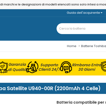
 di marchi e le designazioni di modelli elencati sono solo intesi a mo
Guida dell'acquirente
Home
Batterie Toshib
Garanzia
Supporto
Rimborso Entro
Clienti 24/7
30 Giorni
di Qualità
hiba Satellite U940-00R (2200mAh 4 Celle)
Batteria compatibile per