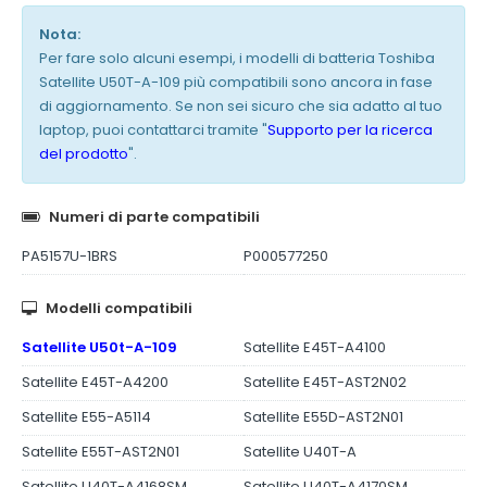
Nota:
Per fare solo alcuni esempi, i modelli di batteria Toshiba
Satellite U50T-A-109 più compatibili sono ancora in fase
di aggiornamento. Se non sei sicuro che sia adatto al tuo
laptop, puoi contattarci tramite "
Supporto per la ricerca
del prodotto
".
Numeri di parte compatibili
PA5157U-1BRS
P000577250
Modelli compatibili
Satellite U50t-A-109
Satellite E45T-A4100
Satellite E45T-A4200
Satellite E45T-AST2N02
Satellite E55-A5114
Satellite E55D-AST2N01
Satellite E55T-AST2N01
Satellite U40T-A
Satellite U40T-A4168SM
Satellite U40T-A4170SM