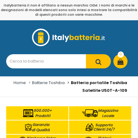
italybatteria.it non è affiliato a nessun marchio OEM. I nomi di marchi e le
designazioni di modelli elencati sono solo intesi a mostrare la compatibilità
di questi prodotti con varie macchine.
0
Home
Batterie Toshiba
Batteria portatile Toshiba
Satellite U50T-A-109
900.000+
Magazzino
Prodotti
Locale
Garanzia
Supporto
Clienti 24/7
di Qualità