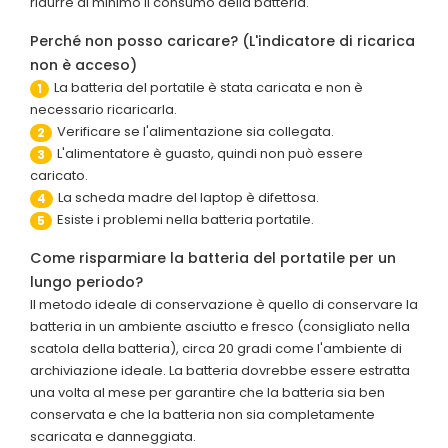
ridurre al minimo il consumo della batteria.
Perché non posso caricare? (L'indicatore di ricarica
non è acceso)
La batteria del portatile è stata caricata e non è
1
necessario ricaricarla.
Verificare se l'alimentazione sia collegata.
2
L'alimentatore è guasto, quindi non può essere
3
caricato.
La scheda madre del laptop è difettosa.
4
Esiste i problemi nella batteria portatile.
5
Come risparmiare la batteria del portatile per un
lungo periodo?
Il metodo ideale di conservazione è quello di conservare la
batteria in un ambiente asciutto e fresco (consigliato nella
scatola della batteria), circa 20 gradi come l'ambiente di
archiviazione ideale. La batteria dovrebbe essere estratta
una volta al mese per garantire che la batteria sia ben
conservata e che la batteria non sia completamente
scaricata e danneggiata.