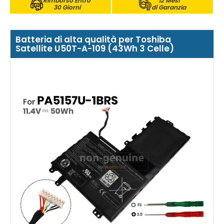
Rimborso Entro
12 Mesi
30 Giorni
di Garanzia
Batteria di alta qualità per Toshiba
Satellite U50T-A-109 (43Wh 3 Celle)