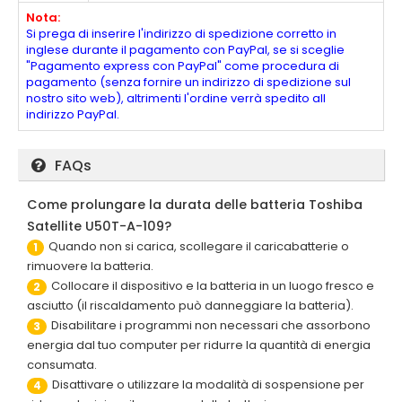
Nota:
Si prega di inserire l'indirizzo di spedizione corretto in
inglese durante il pagamento con PayPal, se si sceglie
"Pagamento express con PayPal" come procedura di
pagamento (senza fornire un indirizzo di spedizione sul
nostro sito web), altrimenti l'ordine verrà spedito all
indirizzo PayPal.
FAQs
Come prolungare la durata delle batteria Toshiba
Satellite U50T-A-109?
Quando non si carica, scollegare il caricabatterie o
1
rimuovere la batteria.
Collocare il dispositivo e la batteria in un luogo fresco e
2
asciutto (il riscaldamento può danneggiare la batteria).
Disabilitare i programmi non necessari che assorbono
3
energia dal tuo computer per ridurre la quantità di energia
consumata.
Disattivare o utilizzare la modalità di sospensione per
4