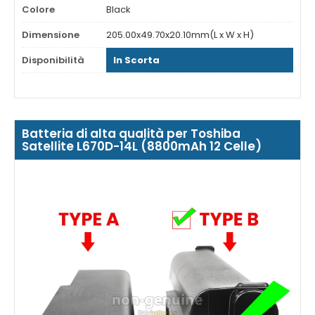
Colore
Black
Dimensione
205.00x49.70x20.10mm(L x W x H)
Disponibilità
In Scorta
Batteria di alta qualità per Toshiba
Satellite L670D-14L (8800mAh 12 Celle)