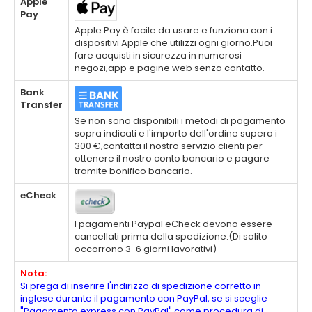
Apple
Pay
Apple Pay è facile da usare e funziona con i
dispositivi Apple che utilizzi ogni giorno.Puoi
fare acquisti in sicurezza in numerosi
negozi,app e pagine web senza contatto.
Bank
Transfer
Se non sono disponibili i metodi di pagamento
sopra indicati e l'importo dell'ordine supera i
300 €,contatta il nostro servizio clienti per
ottenere il nostro conto bancario e pagare
tramite bonifico bancario.
eCheck
I pagamenti Paypal eCheck devono essere
cancellati prima della spedizione.(Di solito
occorrono 3-6 giorni lavorativi)
Nota:
Si prega di inserire l'indirizzo di spedizione corretto in
inglese durante il pagamento con PayPal, se si sceglie
"Pagamento express con PayPal" come procedura di