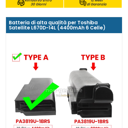
Rimborso Entro
12 Mesi
30 Giorni
di Garanzia
Batteria di alta qualità per Toshiba
Satellite L670D-14L (4400mAh 6 Celle)