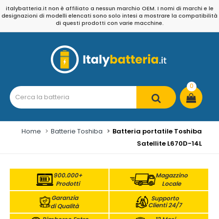
italybatteria.it non è affiliato a nessun marchio OEM. I nomi di marchi e le
designazioni di modelli elencati sono solo intesi a mostrare la compatibilità
di questi prodotti con varie macchine.
0
Home
Batterie Toshiba
Batteria portatile Toshiba
Satellite L670D-14L
900.000+
Magazzino
Prodotti
Locale
Garanzia
Supporto
Clienti 24/7
di Qualità