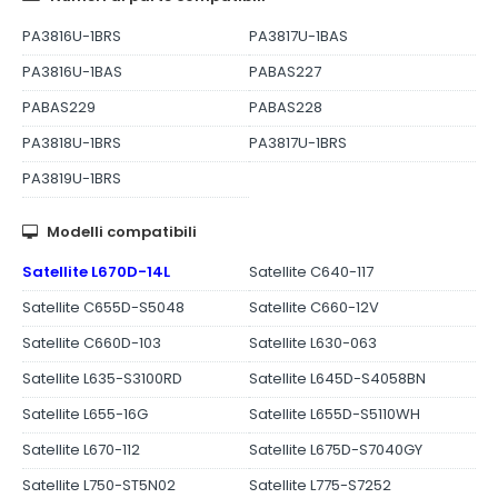
PA3816U-1BRS
PA3817U-1BAS
PA3816U-1BAS
PABAS227
PABAS229
PABAS228
PA3818U-1BRS
PA3817U-1BRS
PA3819U-1BRS
Modelli compatibili
Satellite L670D-14L
Satellite C640-117
Satellite C655D-S5048
Satellite C660-12V
Satellite C660D-103
Satellite L630-063
Satellite L635-S3100RD
Satellite L645D-S4058BN
Satellite L655-16G
Satellite L655D-S5110WH
Satellite L670-112
Satellite L675D-S7040GY
Satellite L750-ST5N02
Satellite L775-S7252