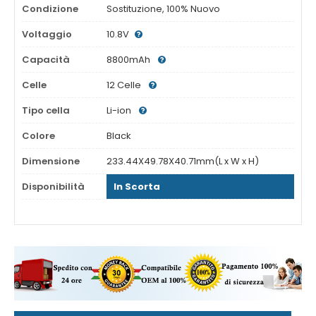
Condizione
Sostituzione, 100% Nuovo
Voltaggio
10.8V
Capacità
8800mAh
Celle
12 Celle
Tipo cella
Li-ion
Colore
Black
Dimensione
233.44X49.78X40.71mm(L x W x H)
Disponibilità
In Scorta