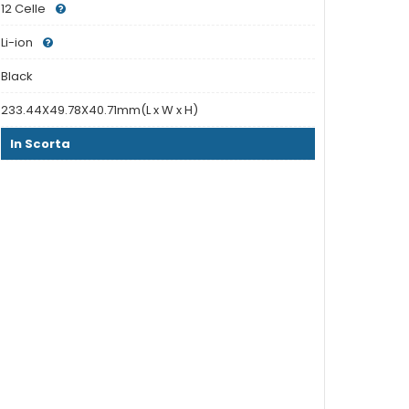
12 Celle
Li-ion
Black
233.44X49.78X40.71mm(L x W x H)
In Scorta