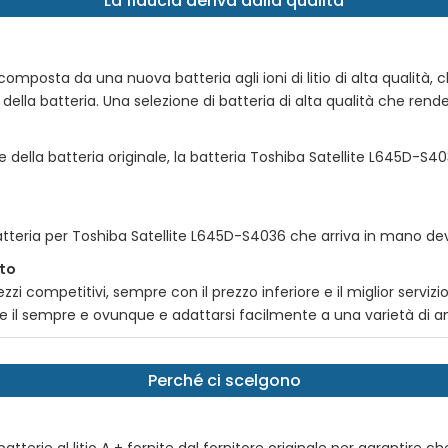
La fiducia deriva dalla qualità
omposta da una nuova batteria agli ioni di litio di alta qualità, che 
della batteria. Una selezione di batteria di alta qualità che rende 
e della batteria originale, la batteria
Toshiba Satellite L645D-S4
atteria per
Toshiba Satellite L645D-S4036
che arriva in mano deve
tto
zi competitivi, sempre con il prezzo inferiore e il miglior serviz
are il sempre e ovunque e adattarsi facilmente a una varietà di a
Perché ci scelgono