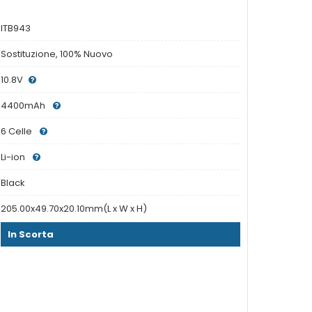
ITB943
Sostituzione, 100% Nuovo
10.8V
4400mAh
6 Celle
Li-ion
Black
205.00x49.70x20.10mm(L x W x H)
In Scorta