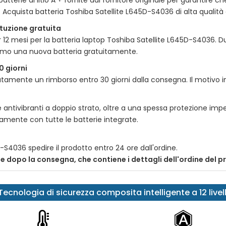
tterie al litio A + fornite dal fornitore originale per garantire ch
e. Acquista batteria
Toshiba Satellite L645D-S4036
di alta qualità 
tituzione gratuita
r 12 mesi per la batteria laptop
Toshiba Satellite L645D-S4036
. D
remo una nuova batteria gratuitamente.
0 giorni
amente un rimborso entro 30 giorni dalla consegna. Il motivo incl
 antivibranti a doppio strato, oltre a una spessa protezione impe
itamente con tutte le batterie integrate.
5D-S4036
spedire il prodotto entro 24 ore dall'ordine.
nte dopo la consegna, che contiene i dettagli dell'ordine del 
Tecnologia di sicurezza composita intelligente a 12 livell