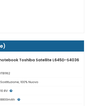
le)
 notebook Toshiba Satellite L645D-S4036
ITB1162
Sostituzione, 100% Nuovo
10.8V
8800mAh