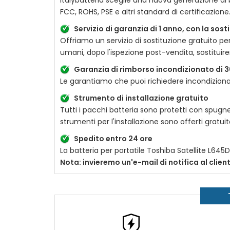
Italybatteria sceglie una nuova generazione di ba
FCC, ROHS, PSE e altri standard di certificazion
Servizio di garanzia di 1 anno, con la sos
Offriamo un servizio di sostituzione gratuito pe
umani, dopo l'ispezione post-vendita, sostitui
Garanzia di rimborso incondizionato di 3
Le garantiamo che puoi richiedere incondizionat
Strumento di installazione gratuito
Tutti i pacchi batteria sono protetti con spugne
strumenti per l'installazione sono offerti gratu
Spedito entro 24 ore
La batteria per portatile
Toshiba Satellite L64
Nota: invieremo un'e-mail di notifica al clie