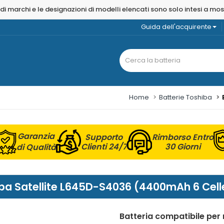
 di marchi e le designazioni di modelli elencati sono solo intesi a mo
Guida dell'acquirente
Home
Batterie Toshiba
Garanzia
Supporto
Rimborso Entro
Clienti 24/7
30 Giorni
di Qualità
hiba Satellite L645D-S4036 (4400mAh 6 Cell
Batteria compatibile per