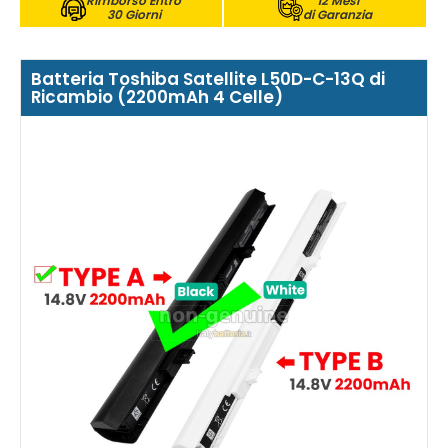
Rimborso Entro
12 Mesi
30 Giorni
di Garanzia
Batteria Toshiba Satellite L50D-C-13Q di
Ricambio (2200mAh 4 Celle)