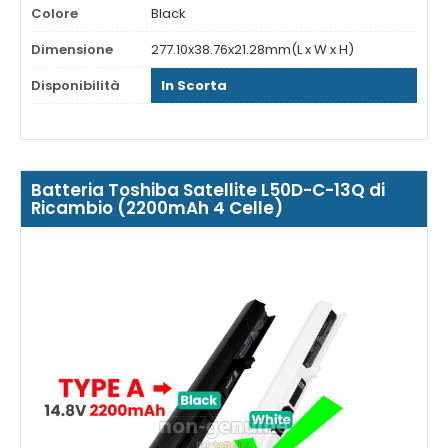
Colore
Black
Dimensione
277.10x38.76x21.28mm(L x W x H)
Disponibilità
In Scorta
Batteria Toshiba Satellite L50D-C-13Q di
Ricambio (2200mAh 4 Celle)