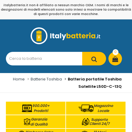
italybatteria.it non è affiliato a nessun marchio OEM. I nomi di marchi e le
designazioni di modelli elencati sono solo intesi a mostrare la compatibilità
di questi prodotti con varie macchine.
0
Home
Batterie Toshiba
Batteria portatile Toshiba
Satellite L50D-C-13Q
900.000+
Magazzino
Prodotti
Locale
Garanzia
Supporto
Clienti 24/7
di Qualità