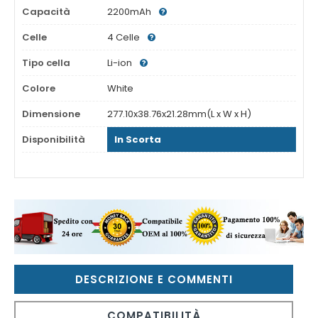
Capacità
2200mAh
Celle
4 Celle
Tipo cella
Li-ion
Colore
White
Dimensione
277.10x38.76x21.28mm(L x W x H)
Disponibilità
In Scorta
DESCRIZIONE E COMMENTI
COMPATIBILITÀ