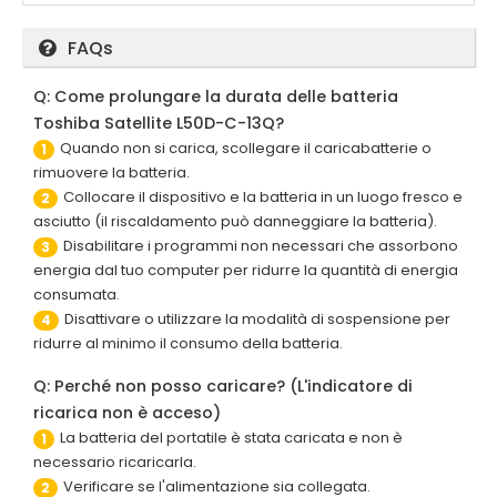
FAQs
Q: Come prolungare la durata delle batteria
Toshiba Satellite L50D-C-13Q?
Quando non si carica, scollegare il caricabatterie o
1
rimuovere la batteria.
Collocare il dispositivo e la batteria in un luogo fresco e
2
asciutto (il riscaldamento può danneggiare la batteria).
Disabilitare i programmi non necessari che assorbono
3
energia dal tuo computer per ridurre la quantità di energia
consumata.
Disattivare o utilizzare la modalità di sospensione per
4
ridurre al minimo il consumo della batteria.
Q: Perché non posso caricare? (L'indicatore di
ricarica non è acceso)
La batteria del portatile è stata caricata e non è
1
necessario ricaricarla.
Verificare se l'alimentazione sia collegata.
2