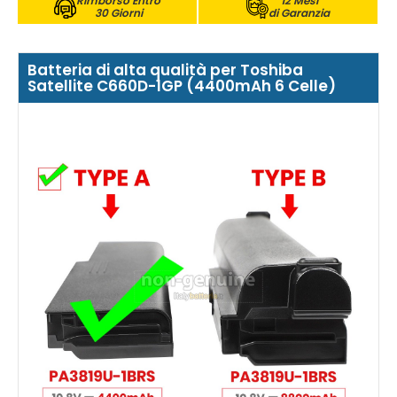
Rimborso Entro
12 Mesi
30 Giorni
di Garanzia
Batteria di alta qualità per Toshiba
Satellite C660D-1GP (4400mAh 6 Celle)