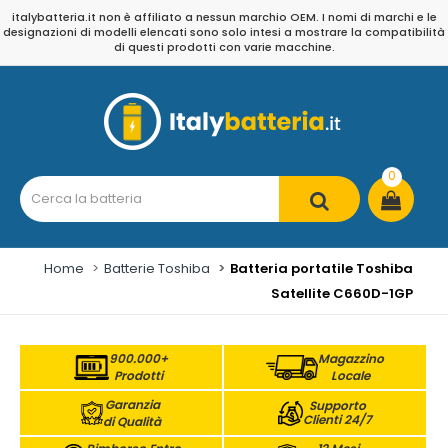
italybatteria.it non è affiliato a nessun marchio OEM. I nomi di marchi e le
designazioni di modelli elencati sono solo intesi a mostrare la compatibilità
di questi prodotti con varie macchine.
0
Home
Batterie Toshiba
Batteria portatile Toshiba
Satellite C660D-1GP
900.000+
Magazzino
Prodotti
Locale
Garanzia
Supporto
Clienti 24/7
di Qualità