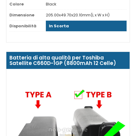
Colore
Black
Dimensione
205.00x49.70x20.10mm(L x W x H)
Disponibilità
In Scorta
Batteria di alta qualità per Toshiba
Satellite C660D-1GP (8800mAh 12 Celle)