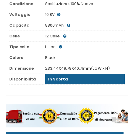
Condizione
Sostituzione, 100% Nuovo
Voltaggio
10.8V
Capacità
8800mAh
Celle
12 Celle
Tipo cella
Li-ion
Colore
Black
Dimensione
233.44X49.78X40.71mm(L x W x H)
Disponibilità
In Scorta