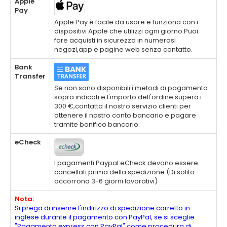
Apple
Pay
Apple Pay è facile da usare e funziona con i
dispositivi Apple che utilizzi ogni giorno.Puoi
fare acquisti in sicurezza in numerosi
negozi,app e pagine web senza contatto.
Bank
Transfer
Se non sono disponibili i metodi di pagamento
sopra indicati e l'importo dell'ordine supera i
300 €,contatta il nostro servizio clienti per
ottenere il nostro conto bancario e pagare
tramite bonifico bancario.
eCheck
I pagamenti Paypal eCheck devono essere
cancellati prima della spedizione.(Di solito
occorrono 3-6 giorni lavorativi)
Nota:
Si prega di inserire l'indirizzo di spedizione corretto in
inglese durante il pagamento con PayPal, se si sceglie
"Pagamento express con PayPal" come procedura di