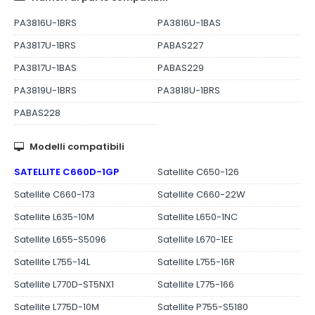
PA3816U-1BRS
PA3816U-1BAS
PA3817U-1BRS
PABAS227
PA3817U-1BAS
PABAS229
PA3819U-1BRS
PA3818U-1BRS
PABAS228
Modelli compatibili
SATELLITE C660D-1GP
Satellite C650-126
Satellite C660-173
Satellite C660-22W
Satellite L635-10M
Satellite L650-1NC
Satellite L655-S5096
Satellite L670-1EE
Satellite L755-14L
Satellite L755-16R
Satellite L770D-ST5NX1
Satellite L775-166
Satellite L775D-10M
Satellite P755-S5180