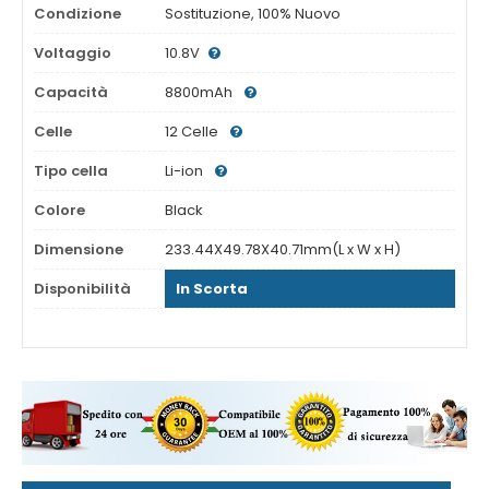
Condizione
Sostituzione, 100% Nuovo
Voltaggio
10.8V
Capacità
8800mAh
Celle
12 Celle
Tipo cella
Li-ion
Colore
Black
Dimensione
233.44X49.78X40.71mm(L x W x H)
Disponibilità
In Scorta