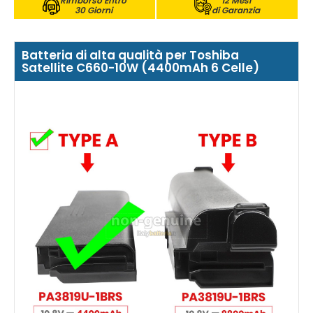
Rimborso Entro
12 Mesi
30 Giorni
di Garanzia
Batteria di alta qualità per Toshiba
Satellite C660-10W (4400mAh 6 Celle)