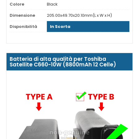
Colore
Black
Dimensione
205.00x49.70x20.10mm(L x W x H)
Disponibilità
In Scorta
Batteria di alta qualità per Toshiba
Satellite C660-10W (8800mAh 12 Celle)