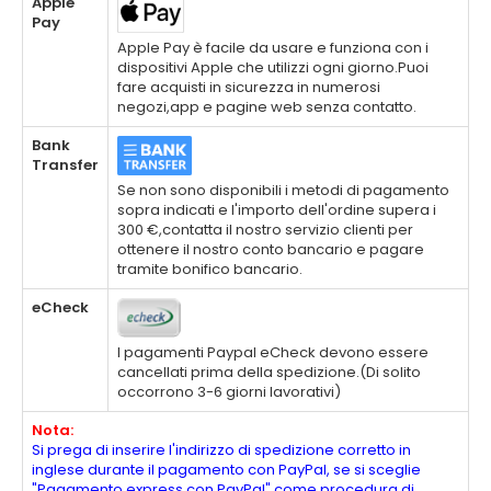
Apple
Pay
Apple Pay è facile da usare e funziona con i
dispositivi Apple che utilizzi ogni giorno.Puoi
fare acquisti in sicurezza in numerosi
negozi,app e pagine web senza contatto.
Bank
Transfer
Se non sono disponibili i metodi di pagamento
sopra indicati e l'importo dell'ordine supera i
300 €,contatta il nostro servizio clienti per
ottenere il nostro conto bancario e pagare
tramite bonifico bancario.
eCheck
I pagamenti Paypal eCheck devono essere
cancellati prima della spedizione.(Di solito
occorrono 3-6 giorni lavorativi)
Nota:
Si prega di inserire l'indirizzo di spedizione corretto in
inglese durante il pagamento con PayPal, se si sceglie
"Pagamento express con PayPal" come procedura di