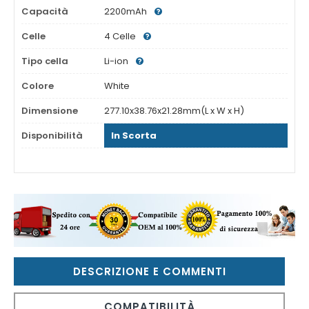
Capacità
2200mAh
Celle
4 Celle
Tipo cella
Li-ion
Colore
White
Dimensione
277.10x38.76x21.28mm(L x W x H)
Disponibilità
In Scorta
DESCRIZIONE E COMMENTI
COMPATIBILITÀ