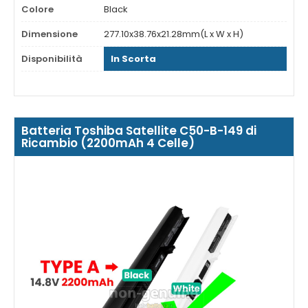
Colore
Black
Dimensione
277.10x38.76x21.28mm(L x W x H)
Disponibilità
In Scorta
Batteria Toshiba Satellite C50-B-149 di
Ricambio (2200mAh 4 Celle)