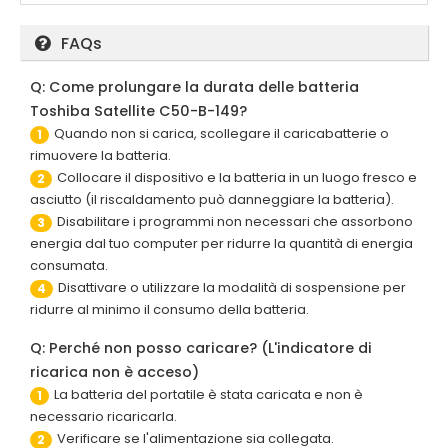
FAQs
Q: Come prolungare la durata delle batteria
Toshiba Satellite C50-B-149?
Quando non si carica, scollegare il caricabatterie o
1
rimuovere la batteria.
Collocare il dispositivo e la batteria in un luogo fresco e
2
asciutto (il riscaldamento può danneggiare la batteria).
Disabilitare i programmi non necessari che assorbono
3
energia dal tuo computer per ridurre la quantità di energia
consumata.
Disattivare o utilizzare la modalità di sospensione per
4
ridurre al minimo il consumo della batteria.
Q: Perché non posso caricare? (L'indicatore di
ricarica non è acceso)
La batteria del portatile è stata caricata e non è
1
necessario ricaricarla.
Verificare se l'alimentazione sia collegata.
2