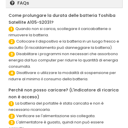
FAQs
Come prolungare la durata delle batteria Toshiba
Satellite A105-S2031?
Quando non si carica, scollegare il caricabatterie o
1
rimuovere la batteria.
Collocare il dispositivo e la batteria in un luogo fresco e
2
asciutto (il riscaldamento può danneggiare la batteria).
Disabilitare i programmi non necessari che assorbono
3
energia dal tuo computer per ridurre la quantità di energia
consumata.
Disattivare o utilizzare la modalità di sospensione per
4
ridurre al minimo il consumo della batteria.
Perché non posso caricare? (L'indicatore di ricarica
non è acceso)
La batteria del portatile è stata caricata e non è
1
necessario ricaricarla.
Verificare se l'alimentazione sia collegata.
2
L'alimentatore è guasto, quindi non può essere
3