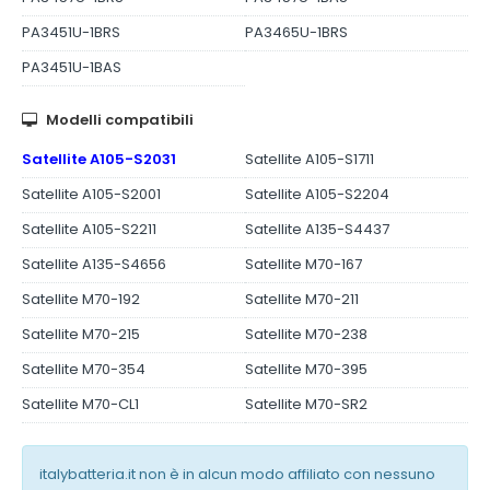
PA3451U-1BRS
PA3465U-1BRS
PA3451U-1BAS
Modelli compatibili
Satellite A105-S2031
Satellite A105-S1711
Satellite A105-S2001
Satellite A105-S2204
Satellite A105-S2211
Satellite A135-S4437
Satellite A135-S4656
Satellite M70-167
Satellite M70-192
Satellite M70-211
Satellite M70-215
Satellite M70-238
Satellite M70-354
Satellite M70-395
Satellite M70-CL1
Satellite M70-SR2
italybatteria.it non è in alcun modo affiliato con nessuno