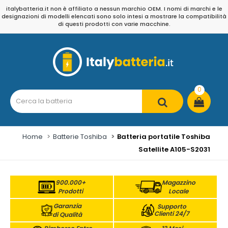
italybatteria.it non è affiliato a nessun marchio OEM. I nomi di marchi e le
designazioni di modelli elencati sono solo intesi a mostrare la compatibilità
di questi prodotti con varie macchine.
0
Home
Batterie Toshiba
Batteria portatile Toshiba
Satellite A105-S2031
900.000+
Magazzino
Prodotti
Locale
Garanzia
Supporto
Clienti 24/7
di Qualità