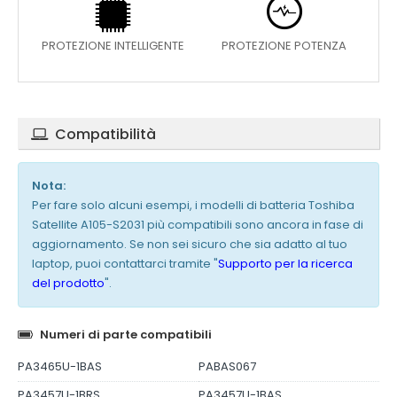
PROTEZIONE INTELLIGENTE
PROTEZIONE POTENZA
Compatibilità
Nota:
Per fare solo alcuni esempi, i modelli di batteria Toshiba
Satellite A105-S2031 più compatibili sono ancora in fase di
aggiornamento. Se non sei sicuro che sia adatto al tuo
laptop, puoi contattarci tramite "
Supporto per la ricerca
del prodotto
".
Numeri di parte compatibili
PA3465U-1BAS
PABAS067
PA3457U-1BRS
PA3457U-1BAS