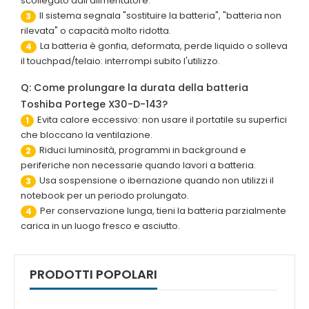
scollegato dall'alimentatore.
Il sistema segnala "sostituire la batteria", "batteria non
3
rilevata" o capacità molto ridotta.
La batteria è gonfia, deformata, perde liquido o solleva
4
il touchpad/telaio: interrompi subito l'utilizzo.
Q: Come prolungare la durata della batteria
Toshiba Portege X30-D-143?
Evita calore eccessivo: non usare il portatile su superfici
1
che bloccano la ventilazione.
Riduci luminosità, programmi in background e
2
periferiche non necessarie quando lavori a batteria.
Usa sospensione o ibernazione quando non utilizzi il
3
notebook per un periodo prolungato.
Per conservazione lunga, tieni la batteria parzialmente
4
carica in un luogo fresco e asciutto.
PRODOTTI POPOLARI