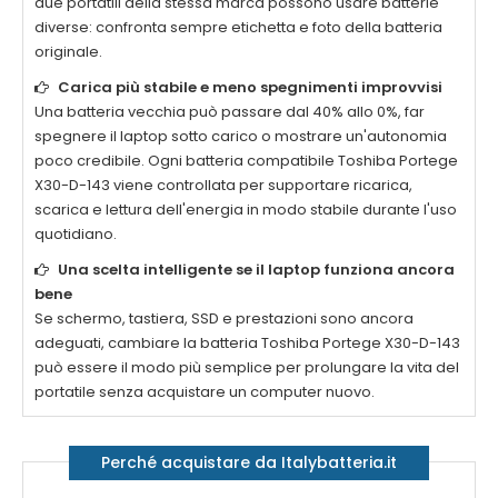
due portatili della stessa marca possono usare batterie
diverse: confronta sempre etichetta e foto della batteria
originale.
Carica più stabile e meno spegnimenti improvvisi
Una batteria vecchia può passare dal 40% allo 0%, far
spegnere il laptop sotto carico o mostrare un'autonomia
poco credibile. Ogni
batteria compatibile Toshiba Portege
X30-D-143
viene controllata per supportare ricarica,
scarica e lettura dell'energia in modo stabile durante l'uso
quotidiano.
Una scelta intelligente se il laptop funziona ancora
bene
Se schermo, tastiera, SSD e prestazioni sono ancora
adeguati, cambiare la
batteria Toshiba Portege X30-D-143
può essere il modo più semplice per prolungare la vita del
portatile senza acquistare un computer nuovo.
Perché acquistare da Italybatteria.it