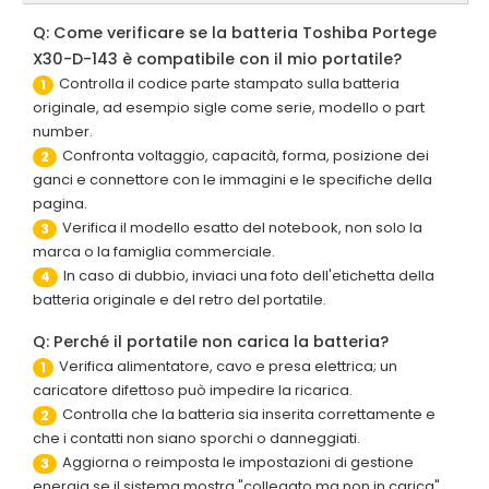
Q: Come verificare se la batteria Toshiba Portege
X30-D-143 è compatibile con il mio portatile?
Controlla il codice parte stampato sulla batteria
1
originale, ad esempio sigle come serie, modello o part
number.
Confronta voltaggio, capacità, forma, posizione dei
2
ganci e connettore con le immagini e le specifiche della
pagina.
Verifica il modello esatto del notebook, non solo la
3
marca o la famiglia commerciale.
In caso di dubbio, inviaci una foto dell'etichetta della
4
batteria originale e del retro del portatile.
Q: Perché il portatile non carica la batteria?
Verifica alimentatore, cavo e presa elettrica; un
1
caricatore difettoso può impedire la ricarica.
Controlla che la batteria sia inserita correttamente e
2
che i contatti non siano sporchi o danneggiati.
Aggiorna o reimposta le impostazioni di gestione
3
energia se il sistema mostra "collegato ma non in carica".