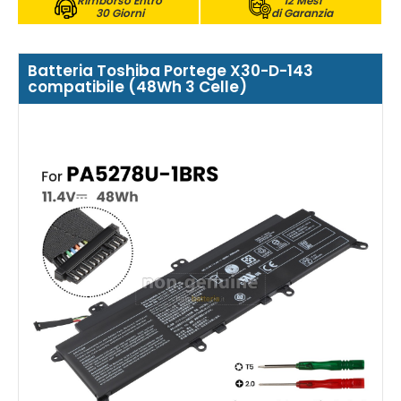
Rimborso Entro
12 Mesi
30 Giorni
di Garanzia
Batteria Toshiba Portege X30-D-143
compatibile (48Wh 3 Celle)