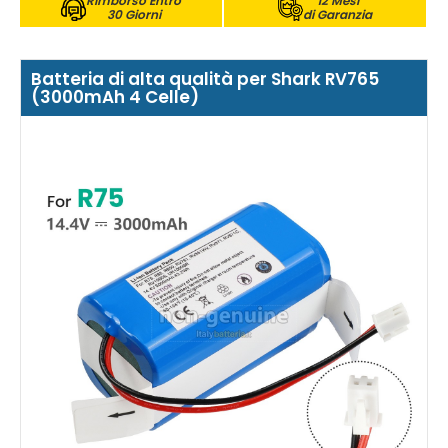
Rimborso Entro
12 Mesi
30 Giorni
di Garanzia
Batteria di alta qualità per Shark RV765
(3000mAh 4 Celle)