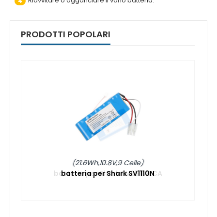
Riavvitare o agganciare il vano batteria.
4
PRODOTTI POPOLARI
(21.6Wh,10.8V,9 Celle)
batteria per Shark SV1110N