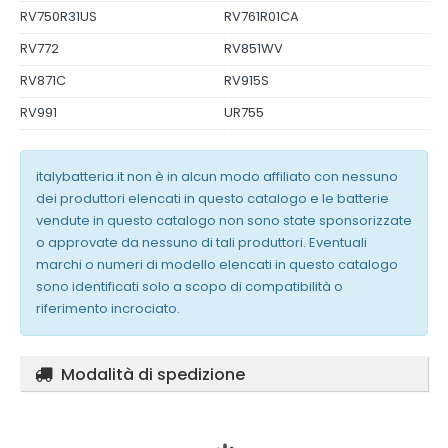
RV750R31US
RV761R01CA
RV772
RV851WV
RV871C
RV915S
RV991
UR755
italybatteria.it non è in alcun modo affiliato con nessuno
dei produttori elencati in questo catalogo e le batterie
vendute in questo catalogo non sono state sponsorizzate
o approvate da nessuno di tali produttori. Eventuali
marchi o numeri di modello elencati in questo catalogo
sono identificati solo a scopo di compatibilità o
riferimento incrociato.
Modalità di spedizione