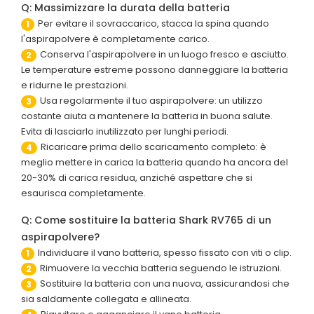
Q: Massimizzare la durata della batteria
Per evitare il sovraccarico, stacca la spina quando
1
l'aspirapolvere è completamente carico.
Conserva l'aspirapolvere in un luogo fresco e asciutto.
2
Le temperature estreme possono danneggiare la batteria
e ridurne le prestazioni.
Usa regolarmente il tuo aspirapolvere: un utilizzo
3
costante aiuta a mantenere la batteria in buona salute.
Evita di lasciarlo inutilizzato per lunghi periodi.
Ricaricare prima dello scaricamento completo: è
4
meglio mettere in carica la batteria quando ha ancora del
20-30% di carica residua, anziché aspettare che si
esaurisca completamente.
Q: Come sostituire la batteria Shark RV765 di un
aspirapolvere?
Individuare il vano batteria, spesso fissato con viti o clip.
1
Rimuovere la vecchia batteria seguendo le istruzioni.
2
Sostituire la batteria con una nuova, assicurandosi che
3
sia saldamente collegata e allineata.