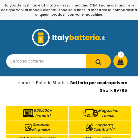
italybatteria.it non è affiliato a nessun marchio OEM. I nomi di marchi e le
designazioni di modelli elencati sono solo intesi a mostrare la compatibilità
di questi prodotti con varie macchine.
0
Home
Batterie Shark
Batteria per aspirapolvere
Shark RV765
900.000+
Magazzino
Prodotti
Locale
Garanzia
Supporto
Clienti 24/7
di Qualità