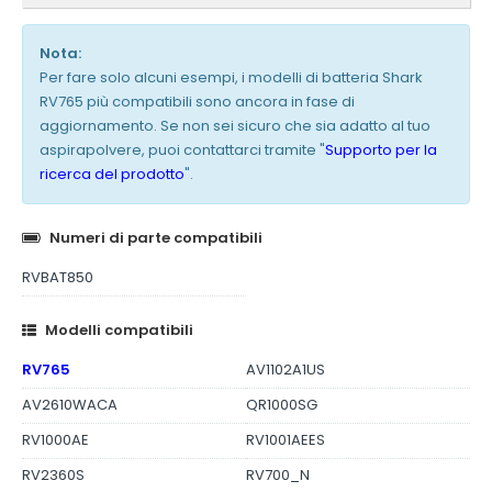
Nota:
Per fare solo alcuni esempi, i modelli di batteria Shark
RV765 più compatibili sono ancora in fase di
aggiornamento. Se non sei sicuro che sia adatto al tuo
aspirapolvere, puoi contattarci tramite "
Supporto per la
ricerca del prodotto
".
Numeri di parte compatibili
RVBAT850
Modelli compatibili
RV765
AV1102A1US
AV2610WACA
QR1000SG
RV1000AE
RV1001AEES
RV2360S
RV700_N