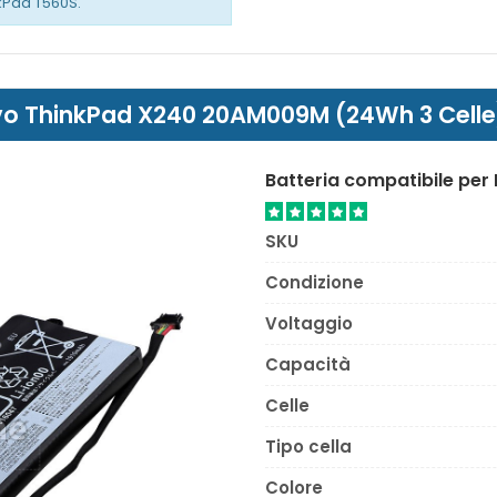
kPad T560S.
novo ThinkPad X240 20AM009M (24Wh 3 Celle
Batteria compatibile pe
SKU
Condizione
Voltaggio
Capacità
Celle
Tipo cella
Colore