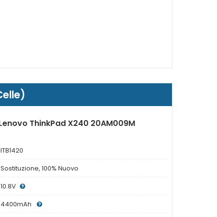
elle)
r Lenovo ThinkPad X240 20AM009M
ITB1420
Sostituzione, 100% Nuovo
10.8V
4400mAh