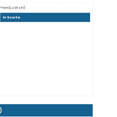
*mm(L x W x H)
In Scorta
)