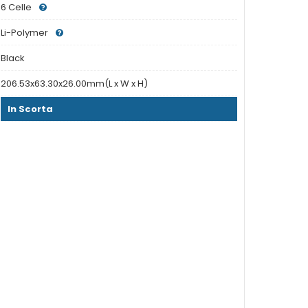
6 Celle
Li-Polymer
Black
206.53x63.30x26.00mm(L x W x H)
In Scorta