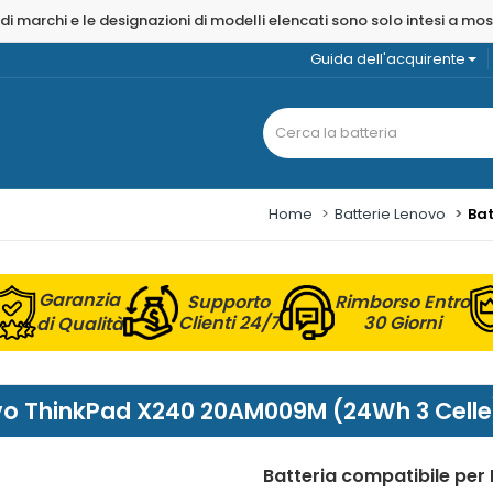
 di marchi e le designazioni di modelli elencati sono solo intesi a mo
Guida dell'acquirente
Home
Batterie Lenovo
Bat
Garanzia
Supporto
Rimborso Entro
Clienti 24/7
30 Giorni
di Qualità
novo ThinkPad X240 20AM009M (24Wh 3 Celle
Batteria compatibile pe