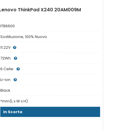
r Lenovo ThinkPad X240 20AM009M
ITB6600
Sostituzione, 100% Nuovo
11.22V
72Wh
6 Celle
Li-ion
Black
*mm(L x W x H)
In Scorta