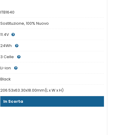
ITB1640
Sostituzione, 100% Nuovo
11.4V
24Wh
3 Celle
Li-ion
Black
206.53x63.30x18.00mm(L x W x H)
In Scorta