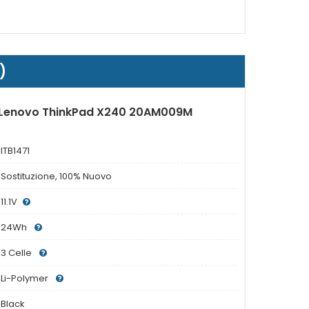
)
r Lenovo ThinkPad X240 20AM009M
ITB1471
Sostituzione, 100% Nuovo
11.1V
24Wh
3 Celle
Li-Polymer
Black