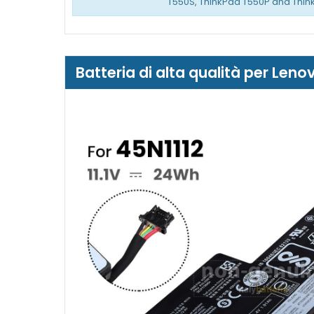
T550S, ThinkPad T550P and Thin
Batteria di alta qualità per Le