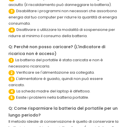
asciutto (il riscaldamento può danneggiare la batteria).
Disabilitare i programmi non necessari che assorbono
3
energia dal tuo computer per ridurre la quantità di energia
consumata.
Disattivare o utilizzare la modalità di sospensione per
4
ridurre al minimo il consumo della batteria.
Q: Perché non posso caricare? (L'indicatore di
ricarica non è acceso)
La batteria del portatile è stata caricata e non è
1
necessario ricaricarla.
Verificare se l'alimentazione sia collegata.
2
L'alimentatore è guasto, quindi non può essere
3
caricato.
La scheda madre del laptop è difettosa.
4
Esiste i problemi nella batteria portatile.
5
Q: Come risparmiare la batteria del portatile per un
lungo periodo?
Il metodo ideale di conservazione è quello di conservare la