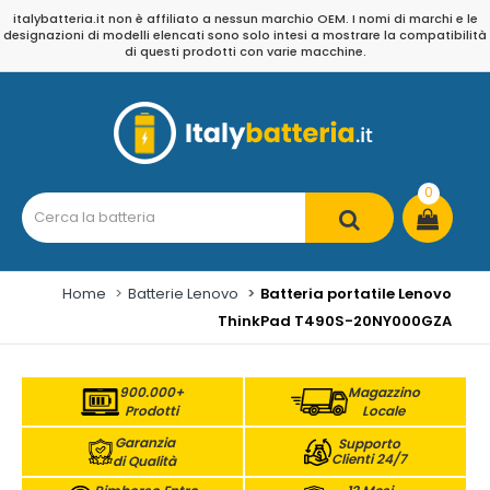
italybatteria.it non è affiliato a nessun marchio OEM. I nomi di marchi e le
designazioni di modelli elencati sono solo intesi a mostrare la compatibilità
di questi prodotti con varie macchine.
0
Home
Batterie Lenovo
Batteria portatile Lenovo
ThinkPad T490S-20NY000GZA
900.000+
Magazzino
Prodotti
Locale
Garanzia
Supporto
Clienti 24/7
di Qualità