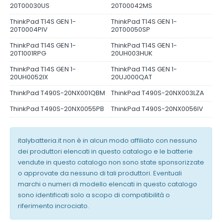
20T00030US
20T00042MS
ThinkPad T14S GEN 1-
ThinkPad T14S GEN 1-
20T0004PIV
20T00050SP
ThinkPad T14S GEN 1-
ThinkPad T14S GEN 1-
20T1001RPG
20UH003HUK
ThinkPad T14S GEN 1-
ThinkPad T14S GEN 1-
20UH0052IX
20UJ000QAT
ThinkPad T490S-20NX001QBM
ThinkPad T490S-20NX003LZA
ThinkPad T490S-20NX0055PB
ThinkPad T490S-20NX0056IV
italybatteria.it non è in alcun modo affiliato con nessuno
dei produttori elencati in questo catalogo e le batterie
vendute in questo catalogo non sono state sponsorizzate
o approvate da nessuno di tali produttori. Eventuali
marchi o numeri di modello elencati in questo catalogo
sono identificati solo a scopo di compatibilità o
riferimento incrociato.