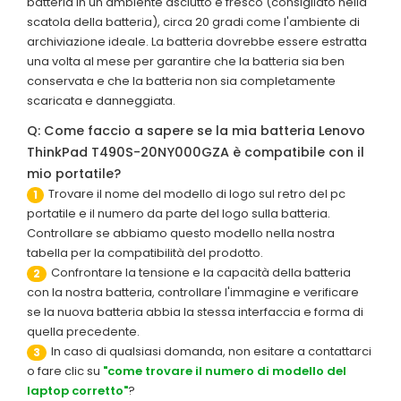
batteria in un ambiente asciutto e fresco (consigliato nella
scatola della batteria), circa 20 gradi come l'ambiente di
archiviazione ideale. La batteria dovrebbe essere estratta
una volta al mese per garantire che la batteria sia ben
conservata e che la batteria non sia completamente
scaricata e danneggiata.
Q: Come faccio a sapere se la mia batteria Lenovo
ThinkPad T490S-20NY000GZA è compatibile con il
mio portatile?
Trovare il nome del modello di logo sul retro del pc
1
portatile e il numero da parte del logo sulla batteria.
Controllare se abbiamo questo modello nella nostra
tabella per la compatibilità del prodotto.
Confrontare la tensione e la capacità della batteria
2
con la nostra batteria, controllare l'immagine e verificare
se la nuova batteria abbia la stessa interfaccia e forma di
quella precedente.
In caso di qualsiasi domanda, non esitare a contattarci
3
o fare clic su
"come trovare il numero di modello del
laptop corretto"
?