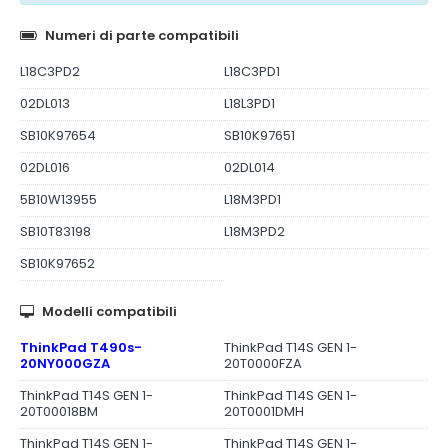
Numeri di parte compatibili
L18C3PD2
L18C3PD1
02DL013
L18L3PD1
SB10K97654
SB10K97651
02DL016
02DL014
5B10W13955
L18M3PD1
SB10T83198
L18M3PD2
SB10K97652
Modelli compatibili
ThinkPad T490s-
ThinkPad T14S GEN 1-
20NY000GZA
20T0000FZA
ThinkPad T14S GEN 1-
ThinkPad T14S GEN 1-
20T00018BM
20T0001DMH
ThinkPad T14S GEN 1-
ThinkPad T14S GEN 1-