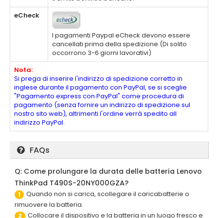
eCheck
I pagamenti Paypal eCheck devono essere
cancellati prima della spedizione.(Di solito
occorrono 3-6 giorni lavorativi)
Nota:
Si prega di inserire l'indirizzo di spedizione corretto in
inglese durante il pagamento con PayPal, se si sceglie
"Pagamento express con PayPal" come procedura di
pagamento (senza fornire un indirizzo di spedizione sul
nostro sito web), altrimenti l'ordine verrà spedito all
indirizzo PayPal.
FAQs
Q: Come prolungare la durata delle batteria Lenovo
ThinkPad T490S-20NY000GZA?
Quando non si carica, scollegare il caricabatterie o
1
rimuovere la batteria.
Collocare il dispositivo e la batteria in un luogo fresco e
2