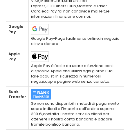
VISA,MasterCard,Stati Uniti ed
Express,JCB,Diners Club,Maestro e Laser
Card,ecc.PayPal non condivide mai le tue
informazioni finanziarie con noi.
Google
Pay
Google Pay-Paga facilmente online,in negozio
o invia denaro.
Apple
Pay
Apple Pay è facile da usare e funziona con i
dispositivi Apple che utilizzi ogni giorno.Puoi
fare acquisti in sicurezza in numerosi
negozi,app e pagine web senza contatto.
Bank
Transfer
Se non sono disponibili i metodi di pagamento
sopra indicati e l'importo dell'ordine supera i
300 €,contatta il nostro servizio clienti per
ottenere il nostro conto bancario e pagare
tramite bonifico bancario.