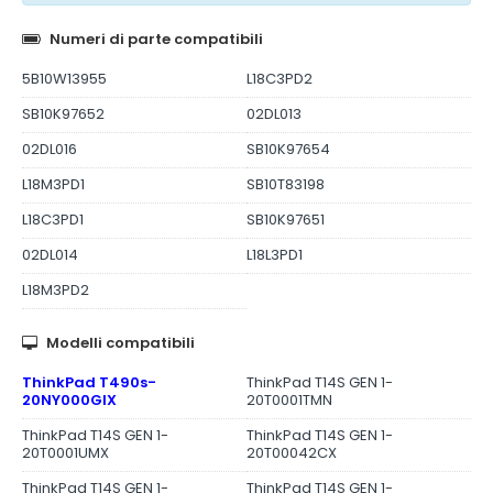
Numeri di parte compatibili
5B10W13955
L18C3PD2
SB10K97652
02DL013
02DL016
SB10K97654
L18M3PD1
SB10T83198
L18C3PD1
SB10K97651
02DL014
L18L3PD1
L18M3PD2
Modelli compatibili
ThinkPad T490s-
ThinkPad T14S GEN 1-
20NY000GIX
20T0001TMN
ThinkPad T14S GEN 1-
ThinkPad T14S GEN 1-
20T0001UMX
20T00042CX
ThinkPad T14S GEN 1-
ThinkPad T14S GEN 1-