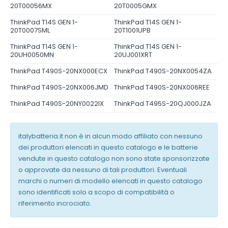
20T00056MX
20T0005GMX
ThinkPad T14S GEN 1-
ThinkPad T14S GEN 1-
20T0007SML
20T1001UPB
ThinkPad T14S GEN 1-
ThinkPad T14S GEN 1-
20UH0050MN
20UJ001XRT
ThinkPad T490S-20NX000ECX
ThinkPad T490S-20NX0054ZA
ThinkPad T490S-20NX006JMD
ThinkPad T490S-20NX006REE
ThinkPad T490S-20NY0022IX
ThinkPad T495S-20QJ000JZA
italybatteria.it non è in alcun modo affiliato con nessuno
dei produttori elencati in questo catalogo e le batterie
vendute in questo catalogo non sono state sponsorizzate
o approvate da nessuno di tali produttori. Eventuali
marchi o numeri di modello elencati in questo catalogo
sono identificati solo a scopo di compatibilità o
riferimento incrociato.