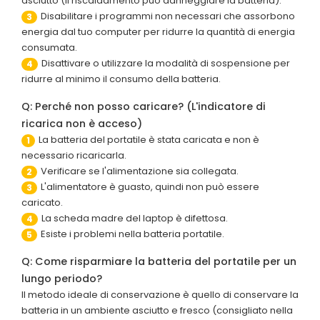
asciutto (il riscaldamento può danneggiare la batteria).
Disabilitare i programmi non necessari che assorbono
3
energia dal tuo computer per ridurre la quantità di energia
consumata.
Disattivare o utilizzare la modalità di sospensione per
4
ridurre al minimo il consumo della batteria.
Q: Perché non posso caricare? (L'indicatore di
ricarica non è acceso)
La batteria del portatile è stata caricata e non è
1
necessario ricaricarla.
Verificare se l'alimentazione sia collegata.
2
L'alimentatore è guasto, quindi non può essere
3
caricato.
La scheda madre del laptop è difettosa.
4
Esiste i problemi nella batteria portatile.
5
Q: Come risparmiare la batteria del portatile per un
lungo periodo?
Il metodo ideale di conservazione è quello di conservare la
batteria in un ambiente asciutto e fresco (consigliato nella