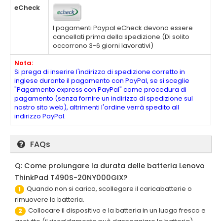
eCheck
I pagamenti Paypal eCheck devono essere
cancellati prima della spedizione.(Di solito
occorrono 3-6 giorni lavorativi)
Nota:
Si prega di inserire l'indirizzo di spedizione corretto in
inglese durante il pagamento con PayPal, se si sceglie
"Pagamento express con PayPal" come procedura di
pagamento (senza fornire un indirizzo di spedizione sul
nostro sito web), altrimenti l'ordine verrà spedito all
indirizzo PayPal.
FAQs
Q: Come prolungare la durata delle batteria Lenovo
ThinkPad T490S-20NY000GIX?
Quando non si carica, scollegare il caricabatterie o
1
rimuovere la batteria.
Collocare il dispositivo e la batteria in un luogo fresco e
2