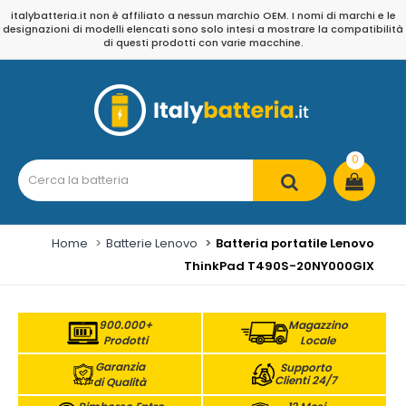
italybatteria.it non è affiliato a nessun marchio OEM. I nomi di marchi e le
designazioni di modelli elencati sono solo intesi a mostrare la compatibilità
di questi prodotti con varie macchine.
0
Home
Batterie Lenovo
Batteria portatile Lenovo
ThinkPad T490S-20NY000GIX
900.000+
Magazzino
Prodotti
Locale
Garanzia
Supporto
Clienti 24/7
di Qualità