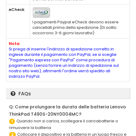
eCheck
I pagamenti Paypal eCheck devono essere
cancellati prima della spedizione.(Di solito
occorrono 3-6 giorni lavorativi)
Nota:
Si prega di inserire l'indirizzo di spedizione corretto in
inglese durante il pagamento con PayPal, se si sceglie
"Pagamento express con PayPal" come procedura di
pagamento (senza fornire un indirizzo di spedizione sul
nostro sito web), altrimenti l'ordine verrà spedito all
indirizzo PayPal.
FAQs
Q: Come prolungare la durata delle batteria Lenovo
ThinkPad T490S-20NY0004MC?
Quando non si carica, scollegare il caricabatterie o
1
rimuovere la batteria.
Collocare il dispositivo e la batteria in un luogo fresco e
2