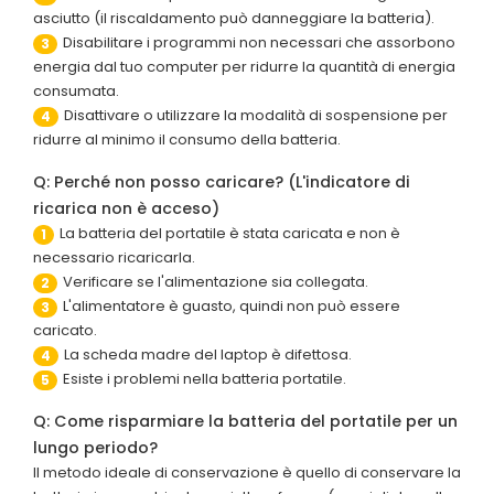
asciutto (il riscaldamento può danneggiare la batteria).
Disabilitare i programmi non necessari che assorbono
3
energia dal tuo computer per ridurre la quantità di energia
consumata.
Disattivare o utilizzare la modalità di sospensione per
4
ridurre al minimo il consumo della batteria.
Q: Perché non posso caricare? (L'indicatore di
ricarica non è acceso)
La batteria del portatile è stata caricata e non è
1
necessario ricaricarla.
Verificare se l'alimentazione sia collegata.
2
L'alimentatore è guasto, quindi non può essere
3
caricato.
La scheda madre del laptop è difettosa.
4
Esiste i problemi nella batteria portatile.
5
Q: Come risparmiare la batteria del portatile per un
lungo periodo?
Il metodo ideale di conservazione è quello di conservare la