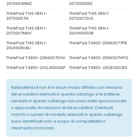
20T0004NMZ
20T00050EE
ThinkPad T14S GEN 1-
ThinkPad T14S GEN 1-
20T00057IX
20T00072US
ThinkPad T14S GEN 1-
ThinkPad T14S GEN 1-
20T0007MHV
20UH0051GR
ThinkPad T14S GEN 1-
ThinkPad T490S-20NX0077PB
20UH005GIU
ThinkPad T490S-20NX007DHV
ThinkPad T490S-20NX007HPG
ThinkPad T495S-20QJ000GSP
ThinkPad T495S-20QK0002EE
italybatteria.it non è in alcun modo affiliato con nessuno
dei produttori elencati in questo catalogo e le batterie
vendute in questo catalogo non sono state sponsorizzate
o approvate da nessuno di tali produttori. Eventuali
marchi o numeri di modello elencati in questo catalogo
sono identificati solo a scopo di compatibilità o
riferimento incrociato.