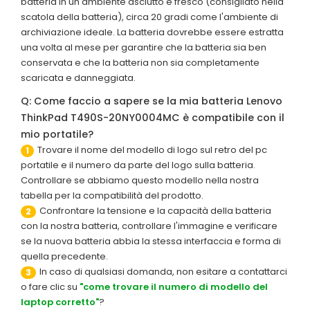
batteria in un ambiente asciutto e fresco (consigliato nella
scatola della batteria), circa 20 gradi come l'ambiente di
archiviazione ideale. La batteria dovrebbe essere estratta
una volta al mese per garantire che la batteria sia ben
conservata e che la batteria non sia completamente
scaricata e danneggiata.
Q: Come faccio a sapere se la mia batteria Lenovo
ThinkPad T490S-20NY0004MC è compatibile con il
mio portatile?
Trovare il nome del modello di logo sul retro del pc
1
portatile e il numero da parte del logo sulla batteria.
Controllare se abbiamo questo modello nella nostra
tabella per la compatibilità del prodotto.
Confrontare la tensione e la capacità della batteria
2
con la nostra batteria, controllare l'immagine e verificare
se la nuova batteria abbia la stessa interfaccia e forma di
quella precedente.
In caso di qualsiasi domanda, non esitare a contattarci
3
o fare clic su
"come trovare il numero di modello del
laptop corretto"
?