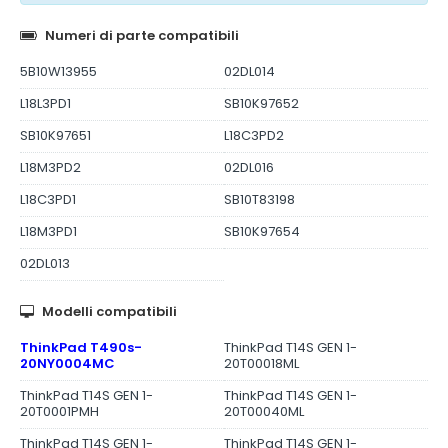
Numeri di parte compatibili
5B10W13955
02DL014
L18L3PD1
SB10K97652
SB10K97651
L18C3PD2
L18M3PD2
02DL016
L18C3PD1
SB10T83198
L18M3PD1
SB10K97654
02DL013
Modelli compatibili
ThinkPad T490s-
ThinkPad T14S GEN 1-
20NY0004MC
20T00018ML
ThinkPad T14S GEN 1-
ThinkPad T14S GEN 1-
20T0001PMH
20T00040ML
ThinkPad T14S GEN 1-
ThinkPad T14S GEN 1-