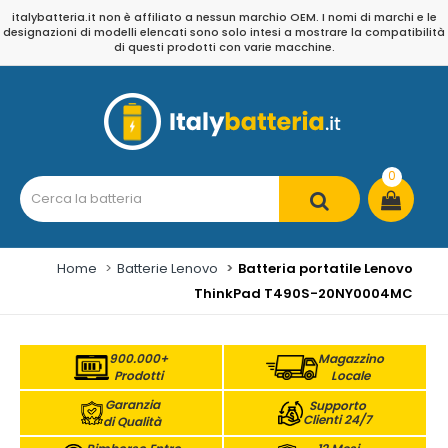
italybatteria.it non è affiliato a nessun marchio OEM. I nomi di marchi e le
designazioni di modelli elencati sono solo intesi a mostrare la compatibilità
di questi prodotti con varie macchine.
0
Home
Batterie Lenovo
Batteria portatile Lenovo
ThinkPad T490S-20NY0004MC
900.000+
Magazzino
Prodotti
Locale
Garanzia
Supporto
Clienti 24/7
di Qualità