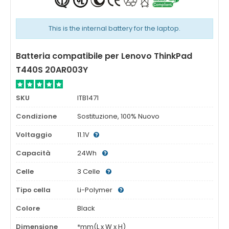
This is the internal battery for the laptop.
Batteria compatibile per Lenovo ThinkPad
T440S 20AR003Y
SKU
ITB1471
Condizione
Sostituzione, 100% Nuovo
Voltaggio
11.1V
Capacità
24Wh
Celle
3 Celle
Tipo cella
Li-Polymer
Colore
Black
Dimensione
*mm(L x W x H)