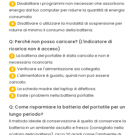
Disabilitare i programmi non necessari che assorbono
3
energia dal tuo computer per ridurre la quantità di energia
consumata.
Disattivare o utilizzare la modalità di sospensione per
4
ridurre al minimo il consumo della batteria.
Q: Perché non posso caricare? (L'indicatore di
ricarica non è acceso)
La batteria del portatile è stata caricata e non è
1
necessario ricaricarla.
Verificare se l'alimentazione sia collegata.
2
L'alimentatore è guasto, quindi non può essere
3
caricato.
La scheda madre del laptop è difettosa.
4
Esiste i problemi nella batteria portatile.
5
Q: Come risparmiare la batteria del portatile per un
lungo periodo?
Il metodo ideale di conservazione è quello di conservare la
batteria in un ambiente asciutto e fresco (consigliato nella
scatola della batteria), circa 20 gradi come l'ambiente di