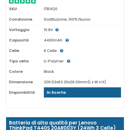
SKU
ITB1420
Condizione
Sostituzione, 100% Nuovo
Voltaggio
10.8V
Capacità
4400mAh
Celle
6 Celle
Tipo cella
Li-Polymer
Colore
Black
Dimensione
206.53x63.30x26.00mm(L x W x H)
Disponibilità
In Scorta
Batteria di alta qualità per Lenovo
ThinkPad T440S 20AR003Y (24Wh 3 Celle)