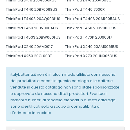
ThinkPad L470 20J4000RUS
ThinkPad L470 20J4003C
ThinkPad T440 20B70068US
ThinkPad T440 7000R
ThinkPad T440S 20AQ003LUS
ThinkPad T440S 20AR005AUS
ThinkPad T450 20BV000AUS
ThinkPad T450 20BV000FUS
ThinkPad T450S 20BW000FUS
ThinkPad T470P 20J60017
ThinkPad X240 20AM0017
ThinkPad X240 20AM0065US
ThinkPad X250 20CL00BT
ThinkPad X270 20HN006DUS
italybatteria.it non è in alcun modo affiliato con nessuno
dei produttori elencati in questo catalogo e le batterie
vendute in questo catalogo non sono state sponsorizzate
o approvate da nessuno di tali produttori. Eventuali
marchi o numeri di modello elencati in questo catalogo
sono identificati solo a scopo di compatibilità o
riferimento incrociato.