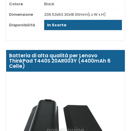
Colore
Black
Dimensione
206.53x63.30x18.00mm(L x W x H)
Disponibilità
In Scorta
Batteria di alta qualità per Lenovo
ThinkPad T440S 20AR003Y (4400mAh 6
Celle)