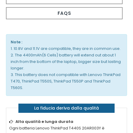
FAQS
Note :
1. 10.8V and 11.1V are compatible, they are in common use.
2. The 4400mAh(6 Cells) battery will extend out about 1
inch from the bottom of the laptop, bigger size but lasting
longer.
3. This battery does not compatible with Lenovo ThinkPad
T470, ThinkPad T550S, ThinkPad T550P and ThinkPad
T560S.
La fiducia deriva dalla qualità
Alta qualità e lunga durata
Ogni
batteria Lenovo ThinkPad T440S 20AR003Y
è