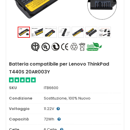
Batteria compatibile per Lenovo ThinkPad
T440S 20AR003Y
SKU
ITB6600
Condizione
Sostituzione, 100% Nuovo
Voltaggio
11.22V
Capacità
72Wh
Celle
6 Celle