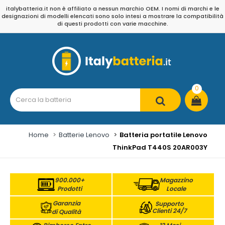
italybatteria.it non è affiliato a nessun marchio OEM. I nomi di marchi e le
designazioni di modelli elencati sono solo intesi a mostrare la compatibilità
di questi prodotti con varie macchine.
0
Home
Batterie Lenovo
Batteria portatile Lenovo
ThinkPad T440S 20AR003Y
900.000+
Magazzino
Prodotti
Locale
Garanzia
Supporto
Clienti 24/7
di Qualità