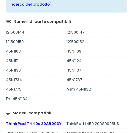
ricerca del prodotto
".
Numeri di parte compatibili
121500144
121500147
121500150
121500152
45N1108
45N1109
45N1111
45N1124
45N1130
45N1137
45N1734
45N1737
45N1775
Asm 45N1132
Fru 45N1134
Modelli compatibili
ThinkPad T440s 20AR003Y
ThinkPad L450 20DS0025US