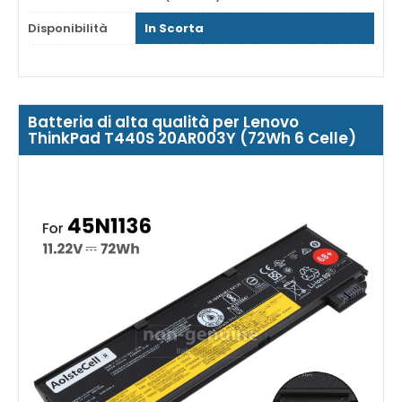
Disponibilità
In Scorta
Batteria di alta qualità per Lenovo
ThinkPad T440S 20AR003Y (72Wh 6 Celle)