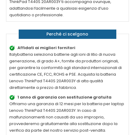
ThinkPad T440S 20AR003Y
ti accompagna ovunque,
adattandosi facilmente a qualsiasi esigenza d’uso
quotidiano o professionale.
Perché ci scelgono
Affidati ai migliori fornitori
Italybatteria seleziona batterie agli ioni di litio di nuova
generazione, di grado A+, fornite da produttori originali,
per garantire la conformità agli standard internazionali di
certificazione CE, FCC, ROHS e PSE. Acquista la
batteria
Lenovo ThinkPad T440S 20AR003Y di alta qualità
direttamente a prezzo di fabbrica.
1 anno di garanzia con sostituzione gratuita
Offriamo una garanzia di 12 mesi per la
batteria per laptop
Lenovo ThinkPad T440S 20AR003Y
. In caso di
malfunzionamenti non causati da uso improprio,
provvederemo gratuitamente alla sostituzione dopo la
verifica da parte del nostro servizio post-vendita.