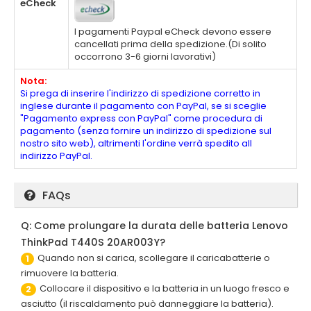
eCheck
I pagamenti Paypal eCheck devono essere
cancellati prima della spedizione.(Di solito
occorrono 3-6 giorni lavorativi)
Nota:
Si prega di inserire l'indirizzo di spedizione corretto in
inglese durante il pagamento con PayPal, se si sceglie
"Pagamento express con PayPal" come procedura di
pagamento (senza fornire un indirizzo di spedizione sul
nostro sito web), altrimenti l'ordine verrà spedito all
indirizzo PayPal.
FAQs
Q: Come prolungare la durata delle batteria Lenovo
ThinkPad T440S 20AR003Y?
Quando non si carica, scollegare il caricabatterie o
1
rimuovere la batteria.
Collocare il dispositivo e la batteria in un luogo fresco e
2
asciutto (il riscaldamento può danneggiare la batteria).