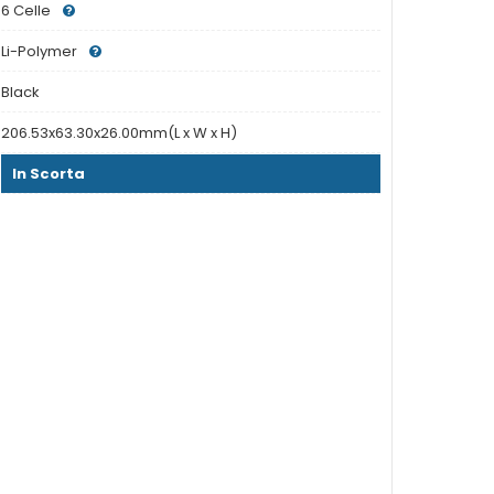
6 Celle
Li-Polymer
Black
206.53x63.30x26.00mm(L x W x H)
In Scorta