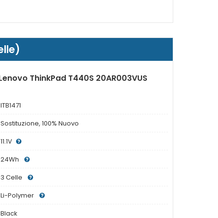
lle)
r Lenovo ThinkPad T440S 20AR003VUS
ITB1471
Sostituzione, 100% Nuovo
11.1V
24Wh
3 Celle
Li-Polymer
Black