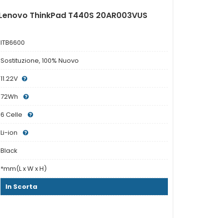
r Lenovo ThinkPad T440S 20AR003VUS
ITB6600
Sostituzione, 100% Nuovo
11.22V
72Wh
6 Celle
Li-ion
Black
*mm(L x W x H)
In Scorta