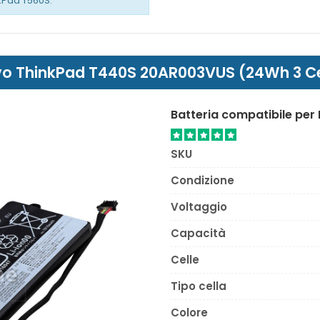
kPad T560S.
novo ThinkPad T440S 20AR003VUS (24Wh 3 Ce
Batteria compatibile pe
SKU
Condizione
Voltaggio
Capacità
Celle
Tipo cella
Colore