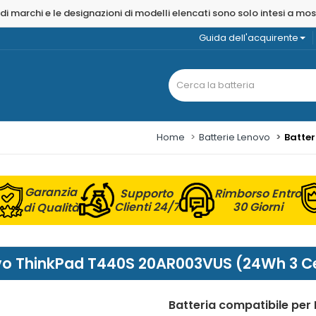
 di marchi e le designazioni di modelli elencati sono solo intesi a mo
Guida dell'acquirente
Home
Batterie Lenovo
Batte
Garanzia
Supporto
Rimborso Entro
Clienti 24/7
30 Giorni
di Qualità
novo ThinkPad T440S 20AR003VUS (24Wh 3 Ce
Batteria compatibile pe