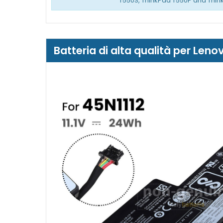
T550S, ThinkPad T550P and Thin
Batteria di alta qualità per Le