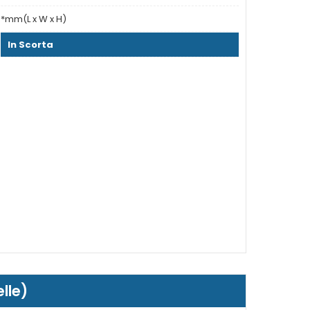
*mm(L x W x H)
In Scorta
lle)