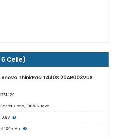
6 Celle)
r Lenovo ThinkPad T440S 20AR003VUS
ITB1420
Sostituzione, 100% Nuovo
10.8V
4400mAh