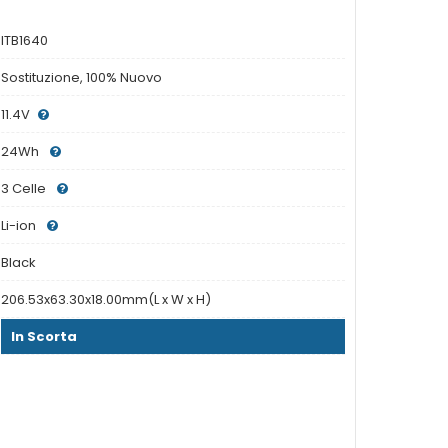
ITB1640
Sostituzione, 100% Nuovo
11.4V
24Wh
3 Celle
Li-ion
Black
206.53x63.30x18.00mm(L x W x H)
In Scorta