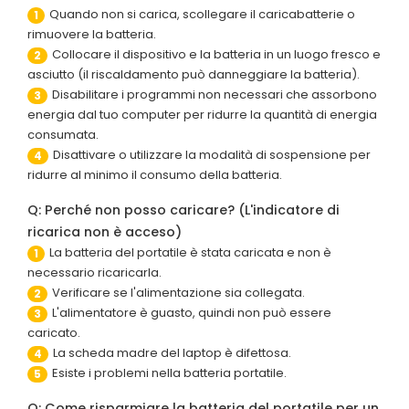
Quando non si carica, scollegare il caricabatterie o
1
rimuovere la batteria.
Collocare il dispositivo e la batteria in un luogo fresco e
2
asciutto (il riscaldamento può danneggiare la batteria).
Disabilitare i programmi non necessari che assorbono
3
energia dal tuo computer per ridurre la quantità di energia
consumata.
Disattivare o utilizzare la modalità di sospensione per
4
ridurre al minimo il consumo della batteria.
Q: Perché non posso caricare? (L'indicatore di
ricarica non è acceso)
La batteria del portatile è stata caricata e non è
1
necessario ricaricarla.
Verificare se l'alimentazione sia collegata.
2
L'alimentatore è guasto, quindi non può essere
3
caricato.
La scheda madre del laptop è difettosa.
4
Esiste i problemi nella batteria portatile.
5
Q: Come risparmiare la batteria del portatile per un