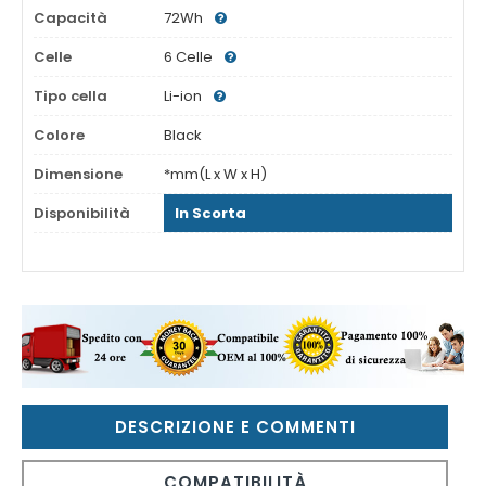
Capacità
72Wh
Celle
6 Celle
Tipo cella
Li-ion
Colore
Black
Dimensione
*mm(L x W x H)
Disponibilità
In Scorta
DESCRIZIONE E COMMENTI
COMPATIBILITÀ