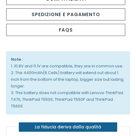
SPEDIZIONE E PAGAMENTO
FAQS
Note :
1. 10.8V and 11.1V are compatible, they are in common use.
2. The 4400mAh(6 Cells) battery will extend out about 1
inch from the bottom of the laptop, bigger size but lasting
longer.
3. This battery does not compatible with Lenovo ThinkPad
T470, ThinkPad T550S, ThinkPad T550P and ThinkPad
T560S.
La fiducia deriva dalla qualità