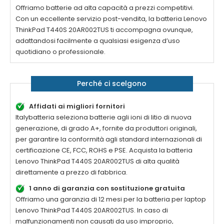
Offriamo batterie ad alta capacità a prezzi competitivi.
Con un eccellente servizio post-vendita, la
batteria Lenovo
ThinkPad T440S 20AR002TUS
ti accompagna ovunque,
adattandosi facilmente a qualsiasi esigenza d’uso
quotidiano o professionale.
Perché ci scelgono
Affidati ai migliori fornitori
Italybatteria seleziona batterie agli ioni di litio di nuova
generazione, di grado A+, fornite da produttori originali,
per garantire la conformità agli standard internazionali di
certificazione CE, FCC, ROHS e PSE. Acquista la
batteria
Lenovo ThinkPad T440S 20AR002TUS di alta qualità
direttamente a prezzo di fabbrica.
1 anno di garanzia con sostituzione gratuita
Offriamo una garanzia di 12 mesi per la
batteria per laptop
Lenovo ThinkPad T440S 20AR002TUS
. In caso di
malfunzionamenti non causati da uso improprio,