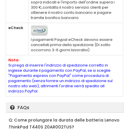
sopra indicati e l'importo dell'ordine supera i
300 €,contatta il nostro servizio clienti per
ottenere il nostro conto bancario e pagare
tramite bonifico bancario.
eCheck
I pagamenti Paypal eCheck devono essere
cancellati prima della spedizione.(Di solito
occorrono 3-6 giorni lavorativi)
Nota:
Si prega di inserire l'indirizzo di spedizione corretto in
inglese durante il pagamento con PayPal, se si sceglie
"Pagamento express con PayPal" come procedura di
pagamento (senza fornire un indirizzo di spedizione sul
nostro sito web), altrimenti l'ordine verrà spedito all
indirizzo PayPal.
FAQs
Q: Come prolungare la durata delle batteria Lenovo
ThinkPad T440S 20AR002TUS?