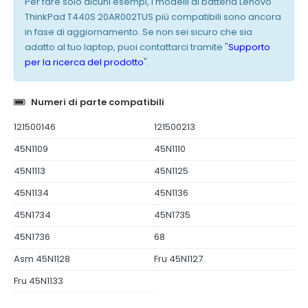
Per fare solo alcuni esempi, i modelli di batteria Lenovo
ThinkPad T440S 20AR002TUS più compatibili sono ancora
in fase di aggiornamento. Se non sei sicuro che sia
adatto al tuo laptop, puoi contattarci tramite "
Supporto
per la ricerca del prodotto
".
Numeri di parte compatibili
121500146
121500213
45N1109
45N1110
45N1113
45N1125
45N1134
45N1136
45N1734
45N1735
45N1736
68
Asm 45N1128
Fru 45N1127
Fru 45N1133