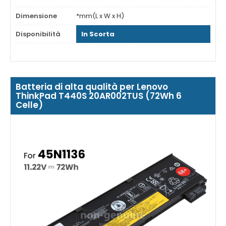
Dimensione
*mm(L x W x H)
Disponibilità
In Scorta
Batteria di alta qualità per Lenovo
ThinkPad T440S 20AR002TUS (72Wh 6
Celle)