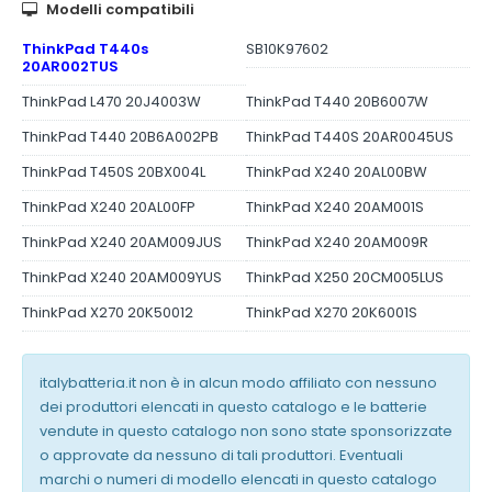
Modelli compatibili
ThinkPad T440s
SB10K97602
20AR002TUS
ThinkPad L470 20J4003W
ThinkPad T440 20B6007W
ThinkPad T440 20B6A002PB
ThinkPad T440S 20AR0045US
ThinkPad T450S 20BX004L
ThinkPad X240 20AL00BW
ThinkPad X240 20AL00FP
ThinkPad X240 20AM001S
ThinkPad X240 20AM009JUS
ThinkPad X240 20AM009R
ThinkPad X240 20AM009YUS
ThinkPad X250 20CM005LUS
ThinkPad X270 20K50012
ThinkPad X270 20K6001S
italybatteria.it non è in alcun modo affiliato con nessuno
dei produttori elencati in questo catalogo e le batterie
vendute in questo catalogo non sono state sponsorizzate
o approvate da nessuno di tali produttori. Eventuali
marchi o numeri di modello elencati in questo catalogo