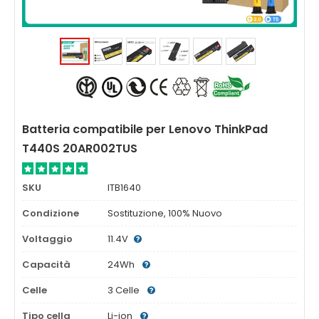
Batteria compatibile per Lenovo ThinkPad
T440S 20AR002TUS
SKU
ITB1640
Condizione
Sostituzione, 100% Nuovo
Voltaggio
11.4V
Capacità
24Wh
Celle
3 Celle
Tipo cella
Li-ion