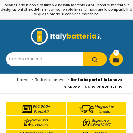
italybatteria.it non è affiliato a nessun marchio OEM. I nomi di marchi e le
designazioni di modelli elencati sono solo intesi a mostrare la compatibilità
di questi prodotti con varie macchine.
0
Home
Batterie Lenovo
Batteria portatile Lenovo
ThinkPad T440S 20AR002TUS
900.000+
Magazzino
Prodotti
Locale
Garanzia
Supporto
Clienti 24/7
di Qualità