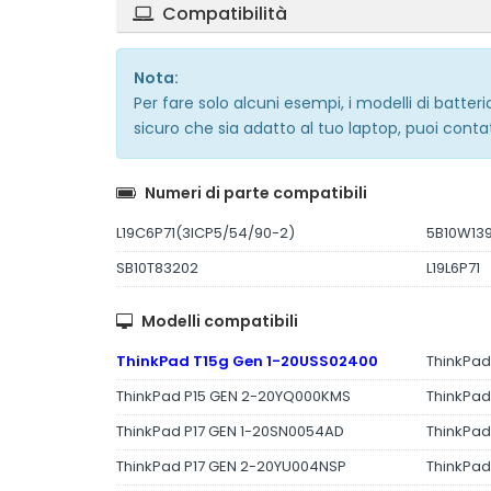
Compatibilità
Nota:
Per fare solo alcuni esempi, i modelli di batt
sicuro che sia adatto al tuo laptop, puoi conta
Numeri di parte compatibili
L19C6P71(3ICP5/54/90-2)
5B10W13
SB10T83202
L19L6P71
Modelli compatibili
ThinkPad T15g Gen 1-20USS02400
ThinkPad
ThinkPad P15 GEN 2-20YQ000KMS
ThinkPa
ThinkPad P17 GEN 1-20SN0054AD
ThinkPad
ThinkPad P17 GEN 2-20YU004NSP
ThinkPad