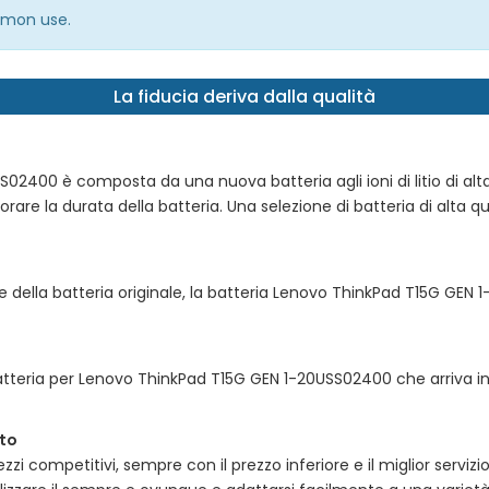
ommon use.
La fiducia deriva dalla qualità
SS02400
è composta da una nuova batteria agli ioni di litio di alta 
liorare la durata della batteria. Una selezione di batteria di alta q
e della batteria originale, la batteria
Lenovo ThinkPad T15G GEN 
atteria per
Lenovo ThinkPad T15G GEN 1-20USS02400
che arriva i
tto
zi competitivi, sempre con il prezzo inferiore e il miglior serviz