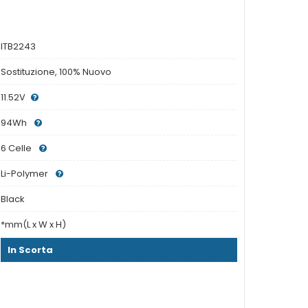
ITB2243
Sostituzione, 100% Nuovo
11.52V
94Wh
6 Celle
Li-Polymer
Black
*mm(L x W x H)
In Scorta