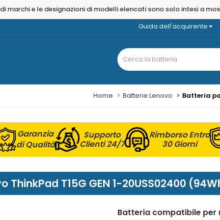
 di marchi e le designazioni di modelli elencati sono solo intesi a mo
Guida dell'acquirente
Home
Batterie Lenovo
Batteria p
Garanzia
Supporto
Rimborso Entro
Clienti 24/7
30 Giorni
di Qualità
novo ThinkPad T15G GEN 1-20USS02400 (94Wh
Batteria compatibile per