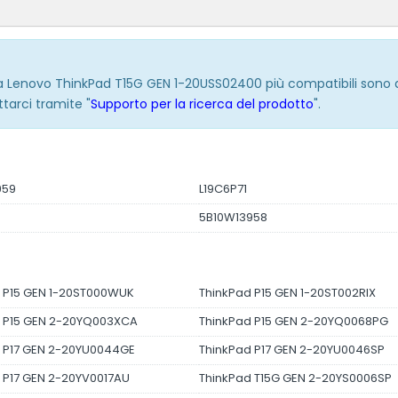
eria Lenovo ThinkPad T15G GEN 1-20USS02400 più compatibili sono
ttarci tramite "
Supporto per la ricerca del prodotto
".
959
L19C6P71
5B10W13958
 P15 GEN 1-20ST000WUK
ThinkPad P15 GEN 1-20ST002RIX
d P15 GEN 2-20YQ003XCA
ThinkPad P15 GEN 2-20YQ0068PG
 P17 GEN 2-20YU0044GE
ThinkPad P17 GEN 2-20YU0046SP
 P17 GEN 2-20YV0017AU
ThinkPad T15G GEN 2-20YS0006SP