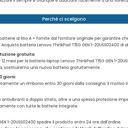
ilizzare il sempre e ovunque e adattarsi facilmente a una varietà
Perché ci scelgono
tterie al litio A + fornite dal fornitore originale per garantire ch
e. Acquista batteria
Lenovo ThinkPad T15G GEN 1-20USS02400
di a
tituzione gratuita
r 12 mesi per la batteria laptop
Lenovo ThinkPad T15G GEN 1-20U
a, sostituiremo una nuova batteria gratuitamente.
0 giorni
amente un rimborso entro 30 giorni dalla consegna. Il motivo incl
 antivibranti a doppio strato, oltre a una spessa protezione impe
itamente con tutte le batterie integrate.
 GEN 1-20USS02400
spedire il prodotto entro 24 ore dall'ordine.