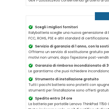
GEN 1-20USS02400
consentendo gli utenti di ut
Scegli i migliori fornitori
Italybatteria sceglie una nuova generazione di ba
FCC, ROHS, PSE e altri standard di certificazion
Servizio di garanzia di 1 anno, con la sos
Offriamo un servizio di sostituzione gratuito pe
motivi non umani, dopo l'ispezione post-vendit
Garanzia di rimborso incondizionato di 3
Le garantiamo che puoi richiedere incondizionat
Strumento di installazione gratuito
Tutti i pacchi batteria sono protetti con spugne
strumenti per l'installazione sono offerti gratu
Spedito entro 24 ore
La batteria per portatile
Lenovo ThinkPad T15G