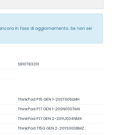
 ancora in fase di aggiornamento. Se non sei
SB10T83201
ThinkPad P15 GEN 1-20ST005LMH
ThinkPad P17 GEN 1-20SN000TMX
ThinkPad P17 GEN 2-20YU004NMX
ThinkPad T15G GEN 2-20YS0008MZ