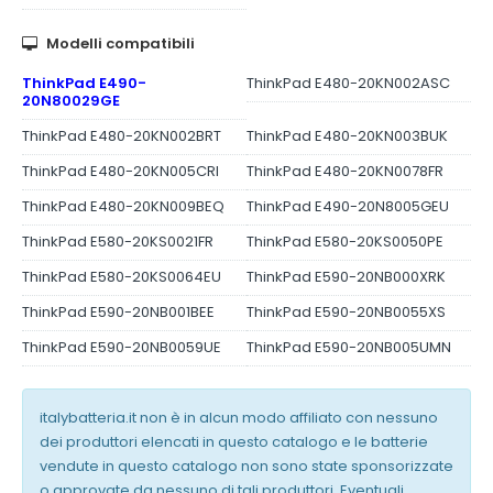
Modelli compatibili
ThinkPad E490-
ThinkPad E480-20KN002ASC
20N80029GE
ThinkPad E480-20KN002BRT
ThinkPad E480-20KN003BUK
ThinkPad E480-20KN005CRI
ThinkPad E480-20KN0078FR
ThinkPad E480-20KN009BEQ
ThinkPad E490-20N8005GEU
ThinkPad E580-20KS0021FR
ThinkPad E580-20KS0050PE
ThinkPad E580-20KS0064EU
ThinkPad E590-20NB000XRK
ThinkPad E590-20NB001BEE
ThinkPad E590-20NB0055XS
ThinkPad E590-20NB0059UE
ThinkPad E590-20NB005UMN
italybatteria.it non è in alcun modo affiliato con nessuno
dei produttori elencati in questo catalogo e le batterie
vendute in questo catalogo non sono state sponsorizzate
o approvate da nessuno di tali produttori. Eventuali