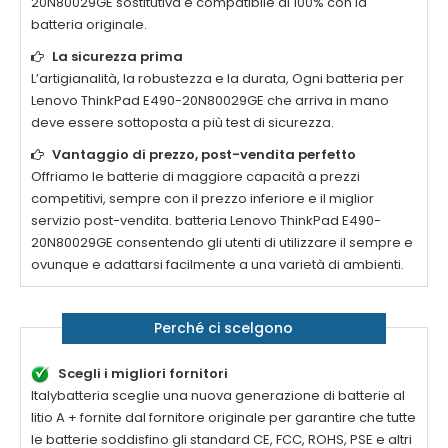
20N80029GE
sostitutiva è compatibile al 100% con la
batteria originale.
La sicurezza prima
L’artigianalità, la robustezza e la durata, Ogni batteria per
Lenovo ThinkPad E490-20N80029GE
che arriva in mano
deve essere sottoposta a più test di sicurezza.
Vantaggio di prezzo, post-vendita perfetto
Offriamo le batterie di maggiore capacità a prezzi
competitivi, sempre con il prezzo inferiore e il miglior
servizio post-vendita. batteria
Lenovo ThinkPad E490-
20N80029GE
consentendo gli utenti di utilizzare il sempre e
ovunque e adattarsi facilmente a una varietà di ambienti.
Perché ci scelgono
Scegli i migliori fornitori
Italybatteria sceglie una nuova generazione di batterie al
litio A + fornite dal fornitore originale per garantire che tutte
le batterie soddisfino gli standard CE, FCC, ROHS, PSE e altri