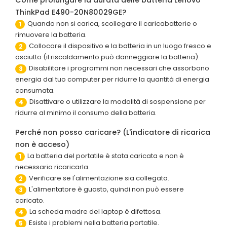
Come prolungare la durata delle batteria Lenovo
ThinkPad E490-20N80029GE?
Quando non si carica, scollegare il caricabatterie o
1
rimuovere la batteria.
Collocare il dispositivo e la batteria in un luogo fresco e
2
asciutto (il riscaldamento può danneggiare la batteria).
Disabilitare i programmi non necessari che assorbono
3
energia dal tuo computer per ridurre la quantità di energia
consumata.
Disattivare o utilizzare la modalità di sospensione per
4
ridurre al minimo il consumo della batteria.
Perché non posso caricare? (L'indicatore di ricarica
non è acceso)
La batteria del portatile è stata caricata e non è
1
necessario ricaricarla.
Verificare se l'alimentazione sia collegata.
2
L'alimentatore è guasto, quindi non può essere
3
caricato.
La scheda madre del laptop è difettosa.
4
Esiste i problemi nella batteria portatile.
5