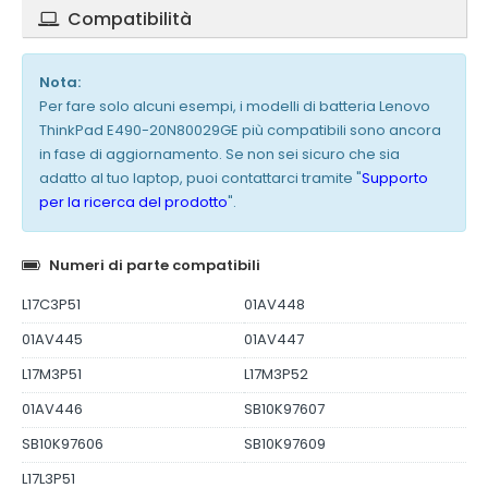
Compatibilità
Nota:
Per fare solo alcuni esempi, i modelli di batteria Lenovo
ThinkPad E490-20N80029GE più compatibili sono ancora
in fase di aggiornamento. Se non sei sicuro che sia
adatto al tuo laptop, puoi contattarci tramite "
Supporto
per la ricerca del prodotto
".
Numeri di parte compatibili
L17C3P51
01AV448
01AV445
01AV447
L17M3P51
L17M3P52
01AV446
SB10K97607
SB10K97606
SB10K97609
L17L3P51