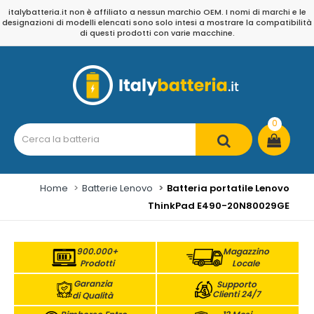
italybatteria.it non è affiliato a nessun marchio OEM. I nomi di marchi e le
designazioni di modelli elencati sono solo intesi a mostrare la compatibilità
di questi prodotti con varie macchine.
0
Home
Batterie Lenovo
Batteria portatile Lenovo
ThinkPad E490-20N80029GE
900.000+
Magazzino
Prodotti
Locale
Garanzia
Supporto
Clienti 24/7
di Qualità