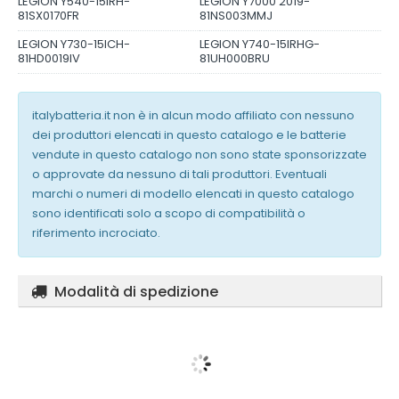
LEGION Y540-15IRH-
LEGION Y7000 2019-
81SX0170FR
81NS003MMJ
LEGION Y730-15ICH-
LEGION Y740-15IRHG-
81HD0019IV
81UH000BRU
italybatteria.it non è in alcun modo affiliato con nessuno
dei produttori elencati in questo catalogo e le batterie
vendute in questo catalogo non sono state sponsorizzate
o approvate da nessuno di tali produttori. Eventuali
marchi o numeri di modello elencati in questo catalogo
sono identificati solo a scopo di compatibilità o
riferimento incrociato.
Modalità di spedizione