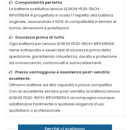
Compatibilità perfetta
La
batteria sostitutiva Lenovo LEGION Y530-15ICH-
81FV015ERA
è progettata in scala 1:1 rispetto alla batteria
originale, assicurando il 100% di compatibilità in termini di
forma, dimensioni e prestazioni.
Sicurezza prima di tutto
Ogni
batteria per Lenovo LEGION Y530-15ICH-81FV015ERA
viene sottoposta a severi test di sicurezza prima della
spedizione, garantendo robustezza, durata e protezione
da sovraccarichi, cortocircuiti e surriscaldamenti.
Prezzo vantaggioso e assistenza post-vendita
eccellente
Offriamo batterie ad alta capacità a prezzi competitivi.
Con un eccellente servizio post-vendita, la
batteria Lenovo
LEGION Y530-15ICH-81FV015ERA
ti accompagna ovunque,
adattandosi facilmente a qualsiasi esigenza d’uso
quotidiano o professionale.
Perché ci scelgono