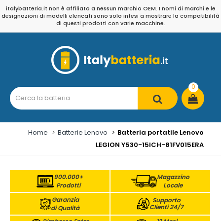
italybatteria.it non è affiliato a nessun marchio OEM. I nomi di marchi e le
designazioni di modelli elencati sono solo intesi a mostrare la compatibilità
di questi prodotti con varie macchine.
0
Home
Batterie Lenovo
Batteria portatile Lenovo
LEGION Y530-15ICH-81FV015ERA
900.000+
Magazzino
Prodotti
Locale
Garanzia
Supporto
Clienti 24/7
di Qualità