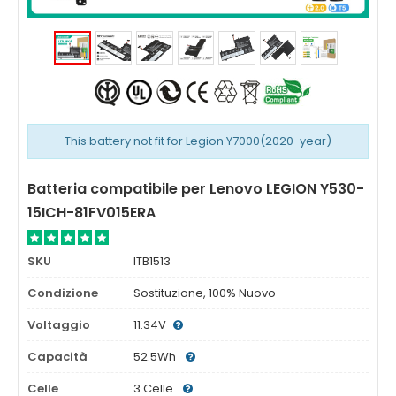
This battery not fit for Legion Y7000(2020-year)
Batteria compatibile per Lenovo LEGION Y530-
15ICH-81FV015ERA
SKU
ITB1513
Condizione
Sostituzione, 100% Nuovo
Voltaggio
11.34V
Capacità
52.5Wh
Celle
3 Celle