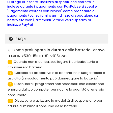
Si prega di inserire l'indirizzo di spedizione corretto in
inglese durante il pagamento con PayPal, se si sceglie
"Pagamento express con PayPal" come procedura di
pagamento (senza fornire un indirizzo di spedizione sul
nostro sito web), altrimenti l'ordine verrà spedito all
indirizzo PayPal.
FAQs
Q: Come prolungare la durata delle batteria Lenovo
LEGION Y530-15ICH-81FV015ERA?
Quando non si carica, scollegare il caricabatterie o
1
rimuovere la batteria.
Collocare il dispositivo e la batteria in un luogo fresco e
2
asciutto (il riscaldamento può danneggiare la batteria).
Disabilitare i programmi non necessari che assorbono
3
energia dal tuo computer per ridurre la quantità di energia
consumata.
Disattivare o utilizzare la modalità di sospensione per
4
ridurre al minimo il consumo della batteria.