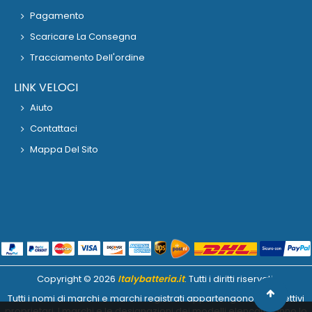
Pagamento
Scaricare La Consegna
Tracciamento Dell'ordine
LINK VELOCI
Aiuto
Contattaci
Mappa Del Sito
Copyright ©
2026
Italybatteria.it
. Tutti i diritti riservati.
Tutti i nomi di marchi e marchi registrati appartengono ai rispettivi
proprietari. I marchi e le designazioni dei modelli elencati hanno lo