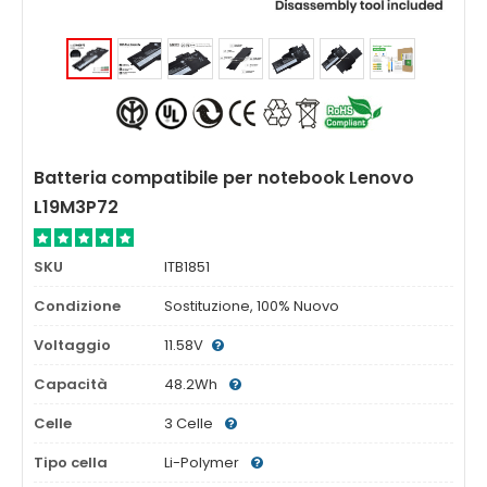
Batteria compatibile per notebook Lenovo
L19M3P72
SKU
ITB1851
Condizione
Sostituzione, 100% Nuovo
Voltaggio
11.58V
Capacità
48.2Wh
Celle
3 Celle
Tipo cella
Li-Polymer