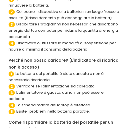
rimuovere la batteria.
Collocare il dispositivo e la batteria in un luogo fresco e
2
asciutto (il riscaldamento può danneggiare la batteria).
Disabilitare i programmi non necessari che assorbono
3
energia dal tuo computer per ridurre la quantità di energia
consumata.
Disattivare o utilizzare la modalità di sospensione per
4
ridurre al minimo il consumo della batteria.
Perché non posso caricare? (L'indicatore di ricarica
non è acceso)
La batteria del portatile è stata caricata e non è
1
necessario ricaricarla.
Verificare se l'alimentazione sia collegata.
2
L'alimentatore è guasto, quindi non può essere
3
caricato.
La scheda madre del laptop è difettosa.
4
Esiste i problemi nella batteria portatile.
5
Come risparmiare la batteria del portatile per un