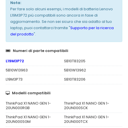
Nota:
Per fare solo alcuni esempi, i modelli di batteria Lenovo
L19M3P72 più compatibili sono ancora in fase di
aggiornamento. Se non sei sicuro che sia adatto al tuo
laptop, puoi contattarci tramite "
Supporto per la ricerca
del prodotto
".
Numeri di parte compatibili
L19M3P72
SB10T83205
5B10W13963
5B10W13962
L19M3P73
SB10T83206
Modelli compatibili
ThinkPad X1 NANO GEN 1-
ThinkPad X1 NANO GEN 1-
20UN000RGB
20UN000SCK
ThinkPad X1 NANO GEN 1-
ThinkPad X1 NANO GEN 1-
20UN000SGM
20UN000TCX