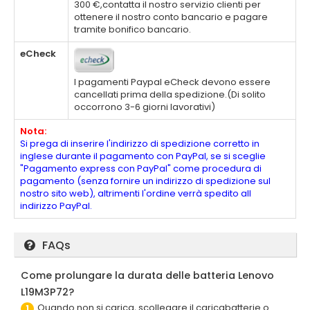
300 €,contatta il nostro servizio clienti per
ottenere il nostro conto bancario e pagare
tramite bonifico bancario.
eCheck
I pagamenti Paypal eCheck devono essere
cancellati prima della spedizione.(Di solito
occorrono 3-6 giorni lavorativi)
Nota:
Si prega di inserire l'indirizzo di spedizione corretto in
inglese durante il pagamento con PayPal, se si sceglie
"Pagamento express con PayPal" come procedura di
pagamento (senza fornire un indirizzo di spedizione sul
nostro sito web), altrimenti l'ordine verrà spedito all
indirizzo PayPal.
FAQs
Come prolungare la durata delle batteria Lenovo
L19M3P72?
Quando non si carica, scollegare il caricabatterie o
1