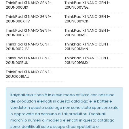
ThinkPad X1 NANO GEN 1-
ThinkPad X1 NANO GEN 1-
20UN000UIX
20UN000VGE
ThinkPad X1 NANO GEN 1-
ThinkPad X1 NANO GEN 1-
20UN000XHV
20UN000YCK
ThinkPad X1 NANO GEN 1-
ThinkPad X1 NANO GEN 1-
20UN000YGB
20UN0011MS
ThinkPad X1 NANO GEN 1-
ThinkPad X1 NANO GEN 1-
20UN0012HV
20UN0013MN
ThinkPad X1 NANO GEN 1-
ThinkPad X1 NANO GEN 1-
20UN0015UK
20UN001GMX
ThinkPad X1 NANO GEN 1-
20UQ0016AU
italybatteria.it non è in alcun modo affiliato con nessuno
dei produttori elencati in questo catalogo e le batterie
vendute in questo catalogo non sono state sponsorizzate
o approvate da nessuno di tali produttori. Eventuali
marchi o numeri di modello elencati in questo catalogo
sono identificati solo a scopo di compatibilità o