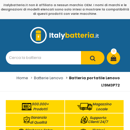
italybatteria.it non è affiliato a nessun marchio OEM. I nomi di marchi e le
designazioni di modelli elencati sono solo intesi a mostrare la compatibilità
di questi prodotti con varie macchine.
0
Home
Batterie Lenovo
Batteria portatile Lenovo
L19M3P72
900.000+
Magazzino
Prodotti
Locale
Garanzia
Supporto
Clienti 24/7
di Qualità