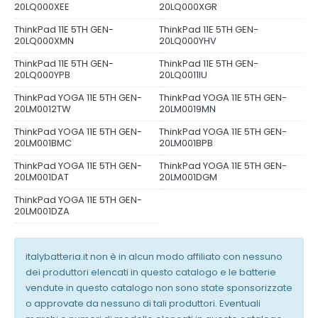
20LQ000XEE
20LQ000XGR
ThinkPad 11E 5TH GEN-
ThinkPad 11E 5TH GEN-
20LQ000XMN
20LQ000YHV
ThinkPad 11E 5TH GEN-
ThinkPad 11E 5TH GEN-
20LQ000YPB
20LQ0011IU
ThinkPad YOGA 11E 5TH GEN-
ThinkPad YOGA 11E 5TH GEN-
20LM0012TW
20LM0019MN
ThinkPad YOGA 11E 5TH GEN-
ThinkPad YOGA 11E 5TH GEN-
20LM001BMC
20LM001BPB
ThinkPad YOGA 11E 5TH GEN-
ThinkPad YOGA 11E 5TH GEN-
20LM001DAT
20LM001DGM
ThinkPad YOGA 11E 5TH GEN-
20LM001DZA
italybatteria.it non è in alcun modo affiliato con nessuno
dei produttori elencati in questo catalogo e le batterie
vendute in questo catalogo non sono state sponsorizzate
o approvate da nessuno di tali produttori. Eventuali