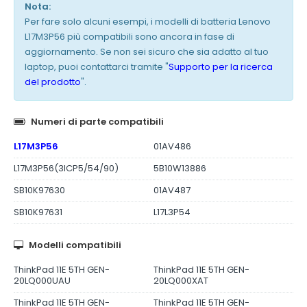
Nota:
Per fare solo alcuni esempi, i modelli di batteria Lenovo
L17M3P56 più compatibili sono ancora in fase di
aggiornamento. Se non sei sicuro che sia adatto al tuo
laptop, puoi contattarci tramite "
Supporto per la ricerca
del prodotto
".
Numeri di parte compatibili
L17M3P56
01AV486
L17M3P56(3ICP5/54/90)
5B10W13886
SB10K97630
01AV487
SB10K97631
L17L3P54
Modelli compatibili
ThinkPad 11E 5TH GEN-
ThinkPad 11E 5TH GEN-
20LQ000UAU
20LQ000XAT
ThinkPad 11E 5TH GEN-
ThinkPad 11E 5TH GEN-