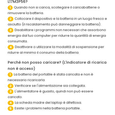
L17M3P56?
Quando non si carica, scollegare il caricabatterie o
1
rimuovere la batteria.
Collocare il dispositivo e la batteria in un luogo fresco e
2
asciutto (il riscaldamento può danneggiare la batteria).
Disabilitare i programmi non necessari che assorbono
3
energia dal tuo computer per ridurre la quantità di energia
consumata.
Disattivare o utilizzare la modalità di sospensione per
4
ridurre al minimo il consumo della batteria.
Perché non posso caricare? (L'indicatore di ricarica
non è acceso)
La batteria del portatile è stata caricata e non è
1
necessario ricaricarla.
Verificare se l'alimentazione sia collegata.
2
L'alimentatore è guasto, quindi non può essere
3
caricato.
La scheda madre del laptop è difettosa.
4
Esiste i problemi nella batteria portatile.
5