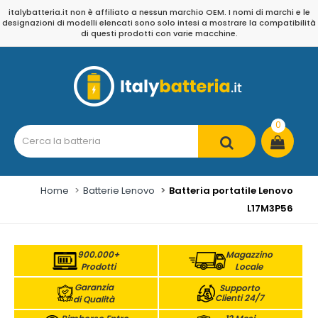
italybatteria.it non è affiliato a nessun marchio OEM. I nomi di marchi e le
designazioni di modelli elencati sono solo intesi a mostrare la compatibilità
di questi prodotti con varie macchine.
0
Home
Batterie Lenovo
Batteria portatile Lenovo
L17M3P56
900.000+
Magazzino
Prodotti
Locale
Garanzia
Supporto
Clienti 24/7
di Qualità