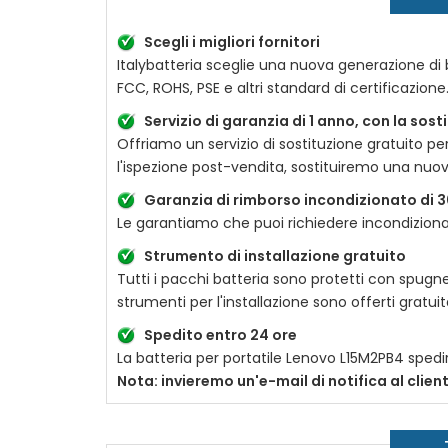
Scegli i migliori fornitori
Italybatteria sceglie una nuova generazione di ba
FCC, ROHS, PSE e altri standard di certificazion
Servizio di garanzia di 1 anno, con la sos
Offriamo un servizio di sostituzione gratuito pe
l'ispezione post-vendita, sostituiremo una nuo
Garanzia di rimborso incondizionato di 3
Le garantiamo che puoi richiedere incondizionat
Strumento di installazione gratuito
Tutti i pacchi batteria sono protetti con spugne
strumenti per l'installazione sono offerti gratu
Spedito entro 24 ore
La batteria per portatile
Lenovo L15M2PB4
spedir
Nota: invieremo un'e-mail di notifica al clie