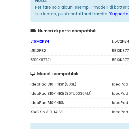
Nota:
Per fare solo alcuni esempi, i modelli di batte
tuo laptop, puoi contattarci tramite "
Supporto 
Numeri di parte compatibili
L15M2PB4
L15C2PB
L15L2PB2
5B10K87
5B10K87721
5B10K877
Modelli compatibili
IdeaPad 310-14ISK(80SL)
IdeaPad 
IdeaPad 310-14IKB(80TU0036MJ)
IdeaPad 
IdeaPad 310-14ISK
IdeaPad 
XIAOXIN 310-14ISK
IdeaPad 