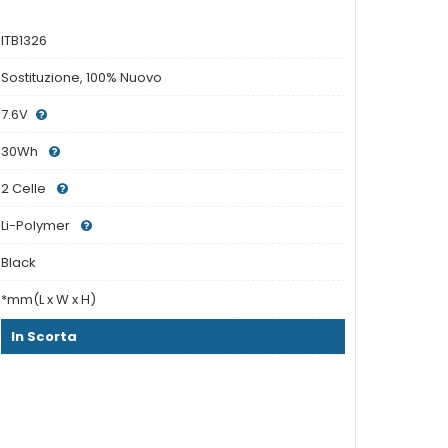
ITB1326
Sostituzione, 100% Nuovo
7.6V
30Wh
2 Celle
Li-Polymer
Black
*mm(L x W x H)
In Scorta