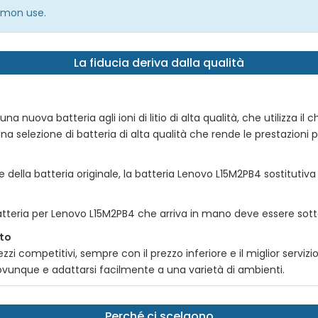
mmon use.
La fiducia deriva dalla qualità
nuova batteria agli ioni di litio di alta qualità, che utilizza il chi
na selezione di batteria di alta qualità che rende le prestazioni pi
e della batteria originale, la batteria
Lenovo L15M2PB4
sostitutiva
atteria per
Lenovo L15M2PB4
che arriva in mano deve essere sotto
tto
zi competitivi, sempre con il prezzo inferiore e il miglior serviz
e ovunque e adattarsi facilmente a una varietà di ambienti.
Perché ci scelgono