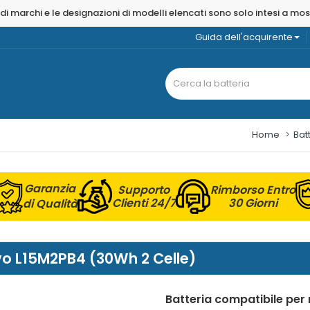
 di marchi e le designazioni di modelli elencati sono solo intesi a mo
Guida dell'acquirente
Home
Bat
Garanzia
Supporto
Rimborso Entro
Clienti 24/7
30 Giorni
di Qualità
ovo L15M2PB4 (30Wh 2 Celle)
Batteria compatibile pe