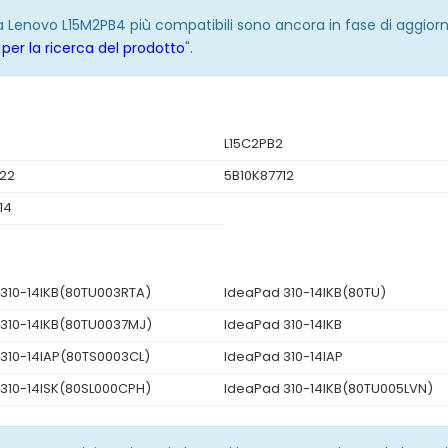
ria Lenovo L15M2PB4 più compatibili sono ancora in fase di aggior
per la ricerca del prodotto
".
4
L15C2PB2
722
5B10K87712
14
310-14IKB(80TU003RTA)
IdeaPad 310-14IKB(80TU)
310-14IKB(80TU0037MJ)
IdeaPad 310-14IKB
310-14IAP(80TS0003CL)
IdeaPad 310-14IAP
310-14ISK(80SL000CPH)
IdeaPad 310-14IKB(80TU005LVN)