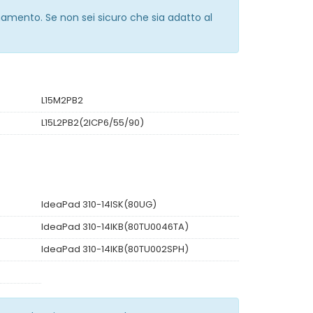
namento. Se non sei sicuro che sia adatto al
L15M2PB2
L15L2PB2(2ICP6/55/90)
IdeaPad 310-14ISK(80UG)
IdeaPad 310-14IKB(80TU0046TA)
IdeaPad 310-14IKB(80TU002SPH)