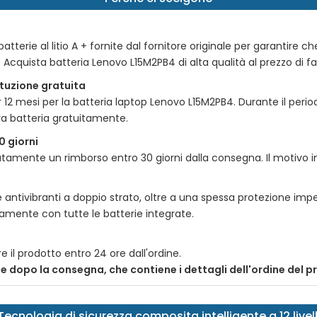
tterie al litio A + fornite dal fornitore originale per garantire ch
e. Acquista batteria
Lenovo L15M2PB4
di alta qualità al prezzo di f
tituzione gratuita
r 12 mesi per la batteria laptop
Lenovo L15M2PB4
. Durante il peri
va batteria gratuitamente.
0 giorni
amente un rimborso entro 30 giorni dalla consegna. Il motivo incl
 antivibranti a doppio strato, oltre a una spessa protezione impe
itamente con tutte le batterie integrate.
e il prodotto entro 24 ore dall'ordine.
nte dopo la consegna, che contiene i dettagli dell'ordine del 
Tecnologia di sicurezza composita intelligente a 12 livell