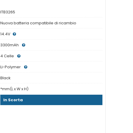
ITB3265
Nuova batteria compatibile di ricambio
14.4V
3300mAh
4 Celle
Li-Polymer
Black
*mm(L x W x H)
In Scorta