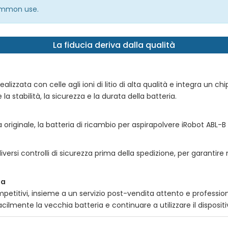
common use.
La fiducia deriva dalla qualità
ealizzata con celle agli ioni di litio di alta qualità e integra un ch
la stabilità, la sicurezza e la durata della batteria.
 originale, la
batteria di ricambio per aspirapolvere iRobot ABL-B
versi controlli di sicurezza prima della spedizione, per garantire
ta
petitivi, insieme a un servizio post-vendita attento e professio
acilmente la vecchia batteria e continuare a utilizzare il disposit