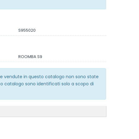
S955020
ROOMBA S9
erie vendute in questo catalogo non sono state
o catalogo sono identificati solo a scopo di