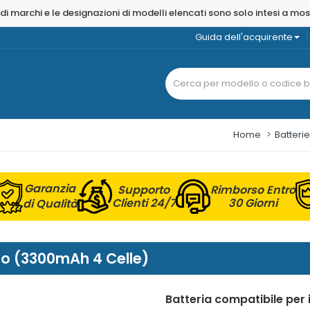
 di marchi e le designazioni di modelli elencati sono solo intesi a mo
Guida dell'acquirente
Home
Batteri
Garanzia
Supporto
Rimborso Entro
Clienti 24/7
30 Giorni
di Qualità
io (3300mAh 4 Celle)
Batteria compatibile per