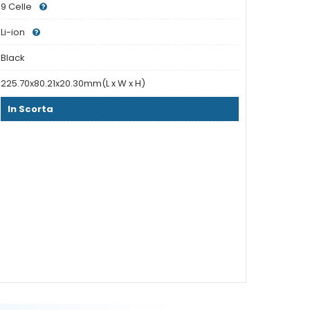
9 Celle
Li-ion
Black
225.70x80.21x20.30mm(L x W x H)
In Scorta