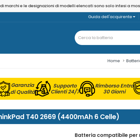
 di marchi e le designazioni di modelli elencati sono solo intesi a mo
Guida dell'acquirente
Home
Batter
Garanzia
Supporto
Rimborso Entro
Clienti 24/7
30 Giorni
di Qualità
 ThinkPad T40 2669 (4400mAh 6 Celle)
Batteria compatibile per