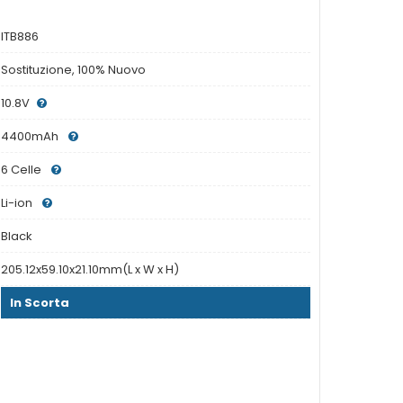
ITB886
Sostituzione, 100% Nuovo
10.8V
4400mAh
6 Celle
Li-ion
Black
205.12x59.10x21.10mm(L x W x H)
In Scorta