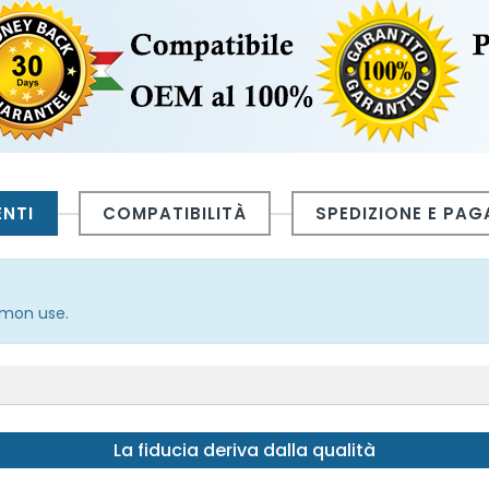
ENTI
COMPATIBILITÀ
SPEDIZIONE E PA
mmon use.
La fiducia deriva dalla qualità