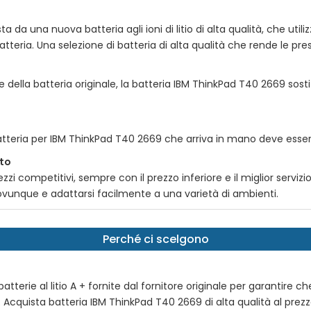
da una nuova batteria agli ioni di litio di alta qualità, che utilizza
tteria. Una selezione di batteria di alta qualità che rende le prest
e della batteria originale, la batteria
IBM ThinkPad T40 2669
sosti
atteria per
IBM ThinkPad T40 2669
che arriva in mano deve essere
tto
zi competitivi, sempre con il prezzo inferiore e il miglior serviz
e ovunque e adattarsi facilmente a una varietà di ambienti.
Perché ci scelgono
tterie al litio A + fornite dal fornitore originale per garantire ch
e. Acquista batteria
IBM ThinkPad T40 2669
di alta qualità al prezz