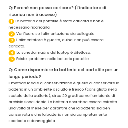
Q: Perché non posso caricare? (L'indicatore di
ricarica non è acceso)
La batteria del portatile è stata caricata e non è
1
necessario ricaricarla.
Verificare se l'alimentazione sia collegata.
2
L'alimentatore è guasto, quindi non può essere
3
caricato.
La scheda madre del laptop è difettosa.
4
Esiste i problemi nella batteria portatile.
5
Q: Come risparmiare la batteria del portatile per un
lungo periodo?
Il metodo ideale di conservazione è quello di conservare la
batteria in un ambiente asciutto e fresco (consigliato nella
scatola della batteria), circa 20 gradi come l'ambiente di
archiviazione ideale. La batteria dovrebbe essere estratta
una volta al mese per garantire che la batteria sia ben
conservata e che la batteria non sia completamente
scaricata e danneggiata.