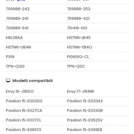
709988-242
709988-252
709989-241
709989-421
709989-541
710416-001
H6L38AA
HSTNN-LB40
HSTNN-UB4N
HSTNN-YB4O
P109
PI06062-CL
TPN-Q120
TPN-Q121
Modelli compatibili
Envy 15-J181SO
Envy 17-J151NR
Pavilion 15-E003SG
Pavilion 15-E020AX
Pavilion 15-E027CA
Pavilion 15-E034SR
Pavilion 15-E037CL
Pavilion 15-E052SV
Pavilion 15-E065TX
Pavilion 15-E099EB