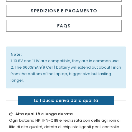
SPEDIZIONE E PAGAMENTO
FAQS
Note :
1. 10.8V and 11.1V are compatible, they are in common use.
2. The 6600mAh(9 Cell) battery will extend out about 1 inch
from the bottom of the laptop, bigger size but lasting
longer.
La fiducia deriva dalla qualità
Alta qualità e lunga durata
Ogni
batteria HP TPN-Q118
è realizzata con celle agli ioni di
litio di alta qualità, dotata di chip intelligenti per il controllo