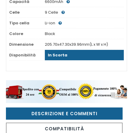
Capacità
6600mAh
Celle
9 Celle
Tipo cella
Li-ion
Colore
Black
Dimensione
205.70x47.30x39.96mm(L x W x H)
Disponibilità
In Scorta
DESCRIZIONE E COMMENTI
COMPATIBILITÀ