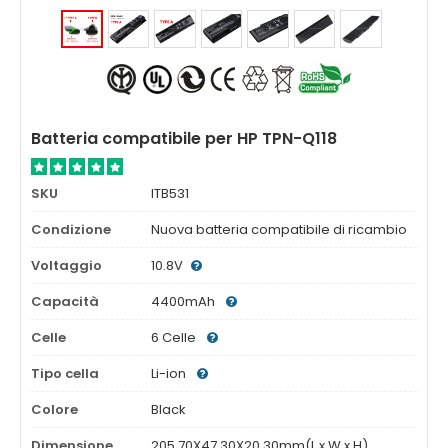
Batteria compatibile per HP TPN-Q118
SKU
ITB531
Condizione
Nuova batteria compatibile di ricambio
Voltaggio
10.8V
Capacità
4400mAh
Celle
6 Celle
Tipo cella
Li-ion
Colore
Black
Dimensione
205.70X47.30X20.30mm(L x W x H)