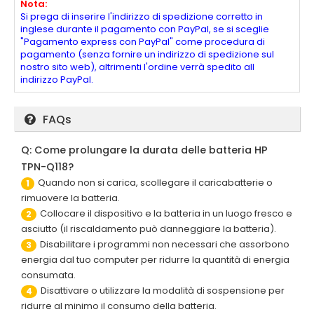
Nota:
Si prega di inserire l'indirizzo di spedizione corretto in
inglese durante il pagamento con PayPal, se si sceglie
"Pagamento express con PayPal" come procedura di
pagamento (senza fornire un indirizzo di spedizione sul
nostro sito web), altrimenti l'ordine verrà spedito all
indirizzo PayPal.
FAQs
Q: Come prolungare la durata delle batteria HP
TPN-Q118?
Quando non si carica, scollegare il caricabatterie o
1
rimuovere la batteria.
Collocare il dispositivo e la batteria in un luogo fresco e
2
asciutto (il riscaldamento può danneggiare la batteria).
Disabilitare i programmi non necessari che assorbono
3
energia dal tuo computer per ridurre la quantità di energia
consumata.
Disattivare o utilizzare la modalità di sospensione per
4
ridurre al minimo il consumo della batteria.