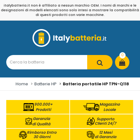
italybatteria.it non è affiliato a nessun marchio OEM. I nomi di marchi e le
designazioni di modelli elencati sono solo intesi a mostrare la compatibilità
di questi prodotti con varie macchine.
0
Home
Batterie HP
Batteria portatile HP TPN-Q118
900.000+
Magazzino
Prodotti
Locale
Garanzia
Supporto
Clienti 24/7
di Qualità
Rimborso Entro
12 Mesi
30 Giorni
di Garanzia