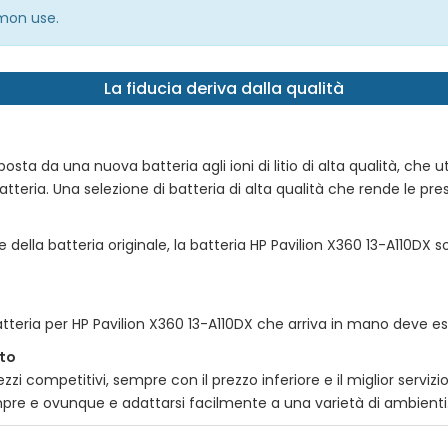
mmon use.
La fiducia deriva dalla qualità
ta da una nuova batteria agli ioni di litio di alta qualità, che utili
tteria. Una selezione di batteria di alta qualità che rende le prest
e della batteria originale, la batteria
HP Pavilion X360 13-A110DX
so
atteria per
HP Pavilion X360 13-A110DX
che arriva in mano deve ess
tto
zi competitivi, sempre con il prezzo inferiore e il miglior serviz
empre e ovunque e adattarsi facilmente a una varietà di ambienti