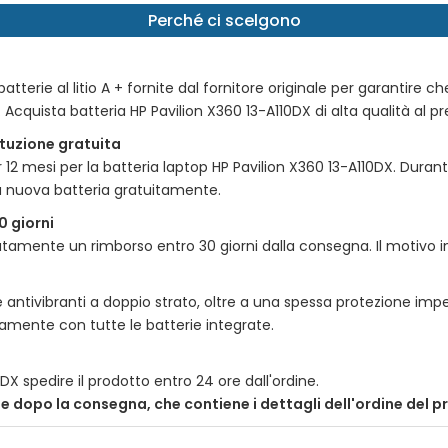
Perché ci scelgono
tterie al litio A + fornite dal fornitore originale per garantire ch
e. Acquista batteria
HP Pavilion X360 13-A110DX
di alta qualità al pr
tituzione gratuita
r 12 mesi per la batteria laptop
HP Pavilion X360 13-A110DX
. Durant
a nuova batteria gratuitamente.
0 giorni
amente un rimborso entro 30 giorni dalla consegna. Il motivo incl
 antivibranti a doppio strato, oltre a una spessa protezione impe
itamente con tutte le batterie integrate.
0DX
spedire il prodotto entro 24 ore dall'ordine.
nte dopo la consegna, che contiene i dettagli dell'ordine del 