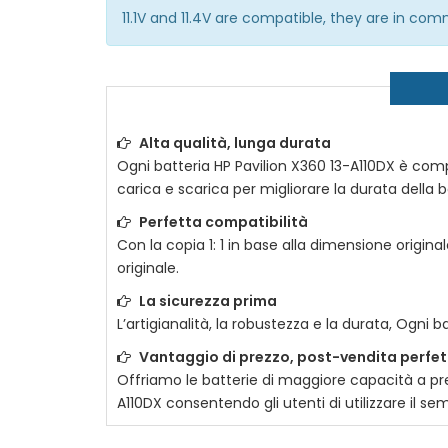
11.1V and 11.4V are compatible, they are in co
Alta qualità, lunga durata
Ogni batteria
HP Pavilion X360 13-A110DX
è compos
carica e scarica per migliorare la durata della ba
Perfetta compatibilità
Con la copia 1: 1 in base alla dimensione original
originale.
La sicurezza prima
L’artigianalità, la robustezza e la durata, Ogni b
Vantaggio di prezzo, post-vendita perfe
Offriamo le batterie di maggiore capacità a prez
A110DX
consentendo gli utenti di utilizzare il s