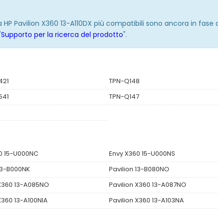
ria HP Pavilion X360 13-A110DX più compatibili sono ancora in fase
"
Supporto per la ricerca del prodotto
".
421
TPN-Q148
541
TPN-Q147
0 15-U000NC
Envy X360 15-U000NS
 13-B000NK
Pavilion 13-B080NO
 X360 13-A085NO
Pavilion X360 13-A087NO
X360 13-A100NIA
Pavilion X360 13-A103NA