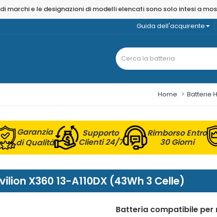
 di marchi e le designazioni di modelli elencati sono solo intesi a mo
Guida dell'acquirente
Home
Batterie 
Garanzia
Supporto
Rimborso Entro
Clienti 24/7
30 Giorni
di Qualità
avilion X360 13-A110DX (43Wh 3 Celle)
Batteria compatibile per