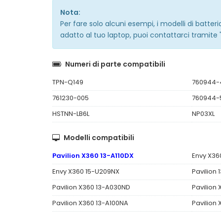
Nota:
Per fare solo alcuni esempi, i modelli di batte
adatto al tuo laptop, puoi contattarci tramite 
Numeri di parte compatibili
TPN-Q149
760944-
761230-005
760944-
HSTNN-LB6L
NP03XL
Modelli compatibili
Pavilion X360 13-A110DX
Envy X36
Envy X360 15-U209NX
Pavilion
Pavilion X360 13-A030ND
Pavilion
Pavilion X360 13-A100NA
Pavilion 